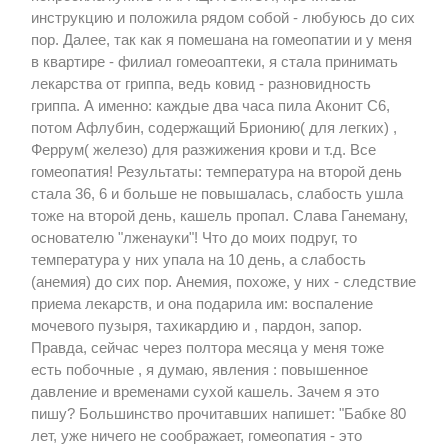
инструкцию и положила рядом собой - любуюсь до сих
пор. Далее, так как я помешана на гомеопатии и у меня
в квартире - филиал гомеоаптеки, я стала принимать
лекарства от гриппа, ведь ковид - разновидность
гриппа. А именно: каждые два часа пила Аконит С6,
потом Афлубин, содержащий Брионию( для легких) ,
Феррум( железо) для разжижения крови и т.д. Все
гомеопатия! Результаты: температура на второй день
стала 36, 6 и больше не повышалась, слабость ушла
тоже на второй день, кашель пропал. Слава Ганеману,
основателю "лженауки"! Что до моих подруг, то
температура у них упала на 10 день, а слабость
(анемия) до сих пор. Анемия, похоже, у них - следствие
приема лекарств, и она подарила им: воспаление
мочевого пузыря, тахикардию и , пардон, запор.
Правда, сейчас через полтора месяца у меня тоже
есть побочные , я думаю, явления : повышенное
давление и временами сухой кашель. Зачем я это
пишу? Большинство прочитавших напишет: "Бабке 80
лет, уже ничего не соображает, гомеопатия - это