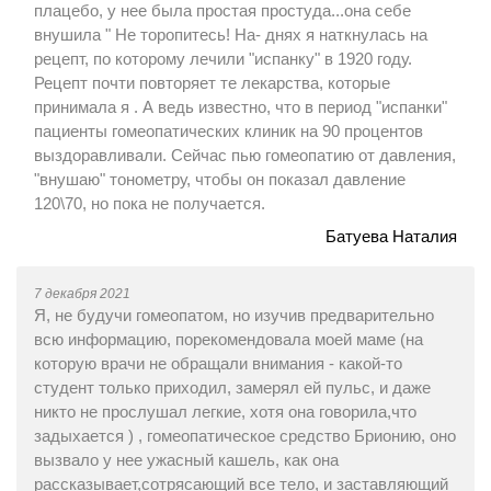
плацебо, у нее была простая простуда...она себе
внушила " Не торопитесь! На- днях я наткнулась на
рецепт, по которому лечили "испанку" в 1920 году.
Рецепт почти повторяет те лекарства, которые
принимала я . А ведь известно, что в период "испанки"
пациенты гомеопатических клиник на 90 процентов
выздоравливали. Сейчас пью гомеопатию от давления,
"внушаю" тонометру, чтобы он показал давление
120\70, но пока не получается.
Батуева Наталия
7 декабря 2021
Я, не будучи гомеопатом, но изучив предварительно
всю информацию, порекомендовала моей маме (на
которую врачи не обращали внимания - какой-то
студент только приходил, замерял ей пульс, и даже
никто не прослушал легкие, хотя она говорила,что
задыхается ) , гомеопатическое средство Брионию, оно
вызвало у нее ужасный кашель, как она
рассказывает,сотрясающий все тело, и заставляющий