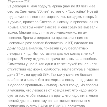
13 февраля 2021
31 декабря я, моя подруга Ирина (нам по 80 лет) и ее
сестра Светлана (70 лет) встретили "достойно" Новый
год, а именно : все трое заразились ковидом, который,
я думаю, привезла Светлана, накануне приехавшая из
Крыма. Сестры живут вместе, и они сразу же вызвали
врача. Многие пишут, что это невозможно, но им
повезло. Врачи и медсестры приезжали к ним по
несколько раз: возили бесплатно на КТ, сделали на
дому по два анализа, привезли кучу бесплатных
лекарств и т.д. Им поставили диагноз ковид в легкой
форме. Я живу отдельно, врача не вызывала вообще.
Симптомы у нас были одни и те же: сухой кашель при
отсутствии насморка, слабость, температура в первый
день 37 + , на другой 38+. Так как у меня не бывает
слабости и кашля без насморка, а вокруг эпидемия, то
я сделала правильный вывод - меня ковид. Из прессы
я уяснила, что лекарств от ковида нет, что надо много
суетиться. чтобы попасть к врачу, что надо пить много
всякой дряни... поэтому по настоянию знакомых я
попросила купить ПАРАЦИТОМОЛ, прочитала