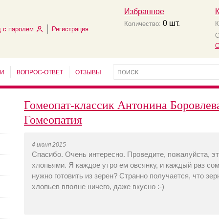
Избранное
0
шт.
Количество:
К
 с паролем
Регистрация
С
О
ЬИ
ВОПРОС-ОТВЕТ
ОТЗЫВЫ
Гомеопат-классик Антонина Боровлева
Гомеопатия
4 июня 2015
Спасибо. Очень интересно. Проведите, пожалуйста, э
хлопьями. Я каждое утро ем овсянку, и каждый раз со
нужно готовить из зерен? Странно получается, что зер
хлопьев вполне ничего, даже вкусно :-)