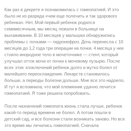
Как раз в декрете я познакомилась с гомеопатией. И это
было не из разряда «чем еще полечить и так здорового
ребенка». Нет. Мой первый ребенок родился
семимесячным, мы месяц лежали в больнице на
выхаживании. В 10 месяцев у малышки обнаружились
проблемы с почками — гидронефроз. Дочь перенесла с 10
месяцев до 1,2 года три операции на почки. 4 месяца у нее
стояло инородное тело в мочеточнике — стент, который
улучшал отток мочи от почки к мочевому пузырю. После
всех этих злоключений ребенок долго и жутко болел от
малейшего переохлаждения. Лекарств становилось
больше, а периоды болезни дольше. Мне все это надоело.
И тут я вспомнила, что мой племянник удачно лечится
гомеопатией. Я тоже решила попробовать.
После назначений гомеопата жизнь стала лучше, ребенок
какой-то период времени не болел. А потом пошли в
детский сад, и все болезни стали возникать заново. Но все
это время мы лечились гомеопатией. Сначала