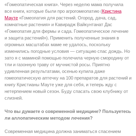
«Гомеопатическая книга». Через неделю мама получила
все книги, которые были про агрогомеопатию (
Кристина
Мауте
«Гомеопатия для растений. Огород, дача, сад,
комнатные растения» и Кавирадж Вайкунтанат Дас
«Гомеопатия для фермы и сада. Гомеопатическое лечение
и защита растений»). Применить полученные знания в
огромных масштабах маме не удалось, поскольку
изменились погодные условия — ситуацию спас дождь. Но
зато я с маминой помощью полечила черную смородину от
тли и газонную траву от мучнистой росы. Приятно
удивленная результатами, осенью купила даже
гомеопатическую аптечку на 100 препаратов для растений и
книгу Кристианы Мауте уже для себя, и теперь жду с
нетерпением новый сезон. Буду спасать свою клубнику от
слизней.
Что вы думаете о современной медицине? Пользуетесь
ли аллопатическим методом лечения?
Современная медицина должна заниматься спасением