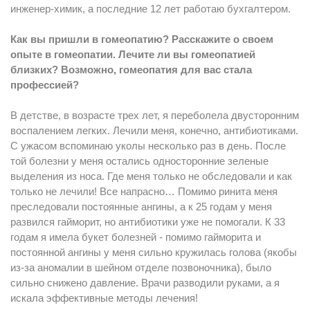
инженер-химик, а последние 12 лет работаю бухгалтером.
Как вы пришли в гомеопатию? Расскажите о своем
опыте в гомеопатии. Лечите ли вы гомеопатией
близких? Возможно, гомеопатия для вас стала
профессией?
В детстве, в возрасте трех лет, я переболела двусторонним
воспалением легких. Лечили меня, конечно, антибиотиками.
С ужасом вспоминаю уколы несколько раз в день. После
той болезни у меня остались односторонние зеленые
выделения из носа. Где меня только не обследовали и как
только не лечили! Все напрасно… Помимо ринита меня
преследовали постоянные ангины, а к 25 годам у меня
развился гайморит, но антибиотики уже не помогали. К 33
годам я имела букет болезней - помимо гайморита и
постоянной ангины у меня сильно кружилась голова (якобы
из-за аномалии в шейном отделе позвоночника), было
сильно снижено давление. Врачи разводили руками, а я
искала эффективные методы лечения!