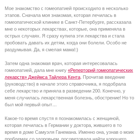
Мое знакомство с гомеопатией происходило в несколько
этапов. Сначала моя знакомая, которая лечилась в
гомеопатической клинике в Санкт-Петербурге, рассказала
мне о некоторых лекарствах, которые, она применяла в
острых случаях. Я сразу купила эти лекарства и стала
пробовать давать их детям, когда они болели. Особо не
раздумывая. Да, я смелая мама!:)
Затем одна знакомая врач, которая интересовалась
гомеопатией, дала мне книгу
«Реперторий гомеопатических
лекарств» Джеймса Тайлера Кента
. Прочитав введение
(руководство) в начале этого справочника, я подобрала
себе лекарство и приняла в разведении 200. Конечно, у
меня случилась лекарственная болезнь, обострение! Но то
был мой первый опыт…
Какое-то время спустя я познакомилась с женщиной,
которая лечилась в Германии у доктора, жившего в то
время в доме Самуэля Ганемана. Именно она, узнав о моих
проблемах со здоровьем, посоветовала найти хорошего