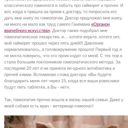
классического гомеопата и забыть про гайморит и прочее. И
вот, когда я пришла на прием к доктору, то попросила его
дать мне книгу по гомеопатии. Доктор предложил мне книгу,
ни много ни мало как труд самого Ганемана
«Органон
врачебного искусства»
. Доктор также подобрал мне
гомеопатическое лекарство, и… хотите верьте, хотите нет,
мой гайморит прошел через пять дней!!! Давление
нормализовалось, а головокружение прошло! Первый год я
не могла поверить, что это происходит со мной. С тех пор я
стала большим поклонником гомеопатического метода. За
последние 20 лет я не приняла ни одного антибиотика и
прочей химии. Вспоминаю слова доктора: «Вы будете
благодарить меня лет через 15, когда все ваши ровесники
будут пить таблетки, а Вы - нет».
Так, гомеопатия прочно вошла в жизнь нашей семьи. Даже у
моей собаки есть врач - ветеринар-гомеопат!