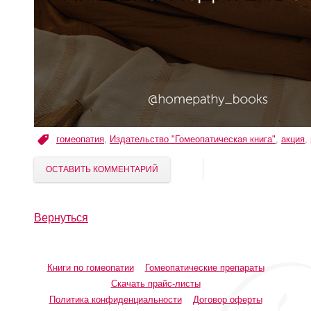
гомеопатия
,
Издательство "Гомеопатическая книга"
,
акция
,
ОСТАВИТЬ КОММЕНТАРИЙ
Вернуться
Книги по гомеопатии
Гомеопатические препараты
Скачать прайс-листы
Политика конфиденциальности
Договор оферты