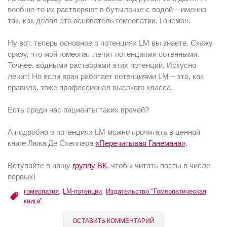
вообще-то их растворяют в бутылочке с водой – именно
так, как делал это основатель гомеопатии, Ганеман.
Ну вот, теперь основное о потенциях LM вы знаете. Скажу
сразу, что мой гомеопат лечит потенциями сотенными.
Точнее, водными растворами этих потенций. Искусно
лечит! Но если врач работает потенциями LM – это, как
правило, тоже профессионал высокого класса.
Есть среди нас пациенты таких врачей?
А подробно о потенциях LM можно прочитать в ценной
книге Люка Де Схеппера
«Перечитывая Ганемана»
.
Вступайте в нашу
группу ВК
, чтобы читать посты в числе
первых!
гомеопатия
,
LM-потенции
,
Издательство "Гомеопатическая
книга"
ОСТАВИТЬ КОММЕНТАРИЙ