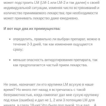
может подстроить LM (LM-1 или LM-2 и так далее) к своей
индивидуальной ситуации, изменяя число встряхиваний и
количество принимаемого лекарства; при необходимости
может принимать лекарство даже ежедневно.
И вот еще два их преимущества:
определить, правильно ли выбран препарат, можно в
течение 2-3 дней, так как изменения ощущаются
сразу;
меньше опасность антидотирования препарата, так
как предполагается частый прием лекарства.
Не знаю, назначает ли кто крупинки LM всухую в наше
время? Но много лет назад я встречалась с такой
безграмотностью, когда гомеопат дал мне сухую крупинку
под язык (ошибка) и дал не 1, 2 или 3 потенцию LM для
начала, а сразу 18-ую! Что было под рукой, то и дал… А