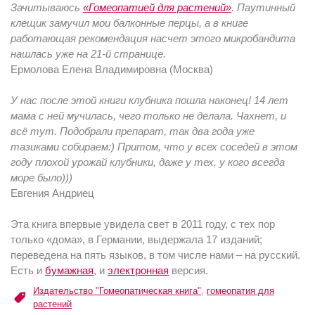
Зачитываюсь
«Гомеопатией для растений»
. Паутинный
клещик замучил мои балконные перцы, а в книге
работающая рекомендация насчет этого микробандита
нашлась уже на 21-й странице.
Ермолова Елена Владимировна (Москва)
У нас после этой книги клубника пошла наконец! 14 лет
мама с ней мучилась, чего только не делала. Чахнет, и
всё тут. Подобрали препарат, так два года уже
тазиками собираем:) Притом, что у всех соседей в этом
году плохой урожай клубники, даже у тех, у кого всегда
море было)))
Евгения Андриец
Эта книга впервые увидела свет в 2011 году, с тех пор
только «дома», в Германии, выдержала 17 изданий;
переведена на пять языков, в том числе нами – на русский.
Есть и
бумажная
, и
электронная
версия.
Издательство "Гомеопатическая книга"
,
гомеопатия для
растений