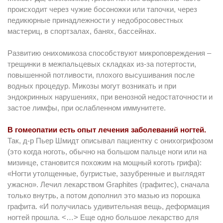
происходит через чужие босоножки или тапочки, через
педикюрные принадлежности у недобросовестных
мастериц, в спортзалах, банях, бассейнах.
Развитию онихомикоза способствуют микроповреждения –
трещинки в межпальцевых складках из-за потертости,
повышенной потливости, плохого высушивания после
водных процедур. Микозы могут возникать и при
эндокринных нарушениях, при венозной недостаточности и
застое лимфы, при ослабленном иммунитете.
В гомеопатии есть опыт лечения заболеваний ногтей.
Так, д-р Пьер Шмидт описывал пациентку с онихогрифозом
(это когда ноготь, обычно на большом пальце ноги или на
мизинце, становится похожим на мощный коготь грифа):
«Ногти утолщенные, бугристые, зазубренные и выглядят
ужасно». Лечил лекарством Graphites (графитес), сначала
только внутрь, а потом дополнил это мазью из порошка
графита. «И получилась удивительная вещь, деформация
ногтей прошла. <…> Еще одно большое лекарство для