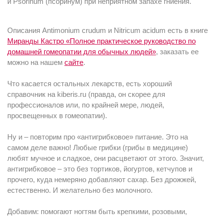
и Psorinum (псоринум) при неприятном запахе гниения.
Описания Antimonium crudum и Nitricum acidum есть в книге
Миранды Кастро «Полное практическое руководство по
домашней гомеопатии для обычных людей»
, заказать ее
можно на нашем
сайте
.
Что касается остальных лекарств, есть хороший
справочник на kiberis.ru (правда, он скорее для
профессионалов или, по крайней мере, людей,
просвещенных в гомеопатии).
Ну и – повторим про «антигрибковое» питание. Это на
самом деле важно! Любые грибки (грибы в медицине)
любят мучное и сладкое, они расцветают от этого. Значит,
антигрибковое – это без тортиков, йогуртов, кетчупов и
прочего, куда немеряно добавляют сахар. Без дрожжей,
естественно. И желательно без молочного.
Добавим: помогают ногтям быть крепкими, розовыми,