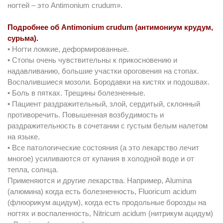
ногтей – это Antimonium crudum».
Подробнее об Antimonium crudum (антимониум крудум,
сурьма).
• Ногти ломкие, деформированные.
• Стопы очень чувствительны к прикосновению и
надавливанию, большие участки ороговения на стопах.
Воспалившиеся мозоли. Бородавки на кистях и подошвах.
• Боль в пятках. Трещины болезненные.
• Пациент раздражительный, злой, сердитый, склонный
противоречить. Повышенная возбудимость и
раздражительность в сочетании с густым белым налетом
на языке.
• Все патологические состояния (а это лекарство лечит
многое) усиливаются от купания в холодной воде и от
тепла, солнца.
Применяются и другие лекарства. Например, Alumina
(алюмина) когда есть болезненность, Fluoricum acidum
(флюорикум ацидум), когда есть продольные борозды на
ногтях и воспаленность, Nitricum acidum (нитрикум ацидум)