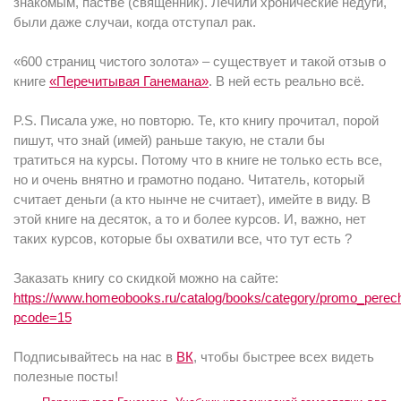
знакомым, пастве (священник). Лечили хронические недуги,
были даже случаи, когда отступал рак.
«600 страниц чистого золота» – существует и такой отзыв о
книге
«Перечитывая Ганемана»
. В ней есть реально всё.
P.S. Писала уже, но повторю. Те, кто книгу прочитал, порой
пишут, что знай (имей) раньше такую, не стали бы
тратиться на курсы. Потому что в книге не только есть все,
но и очень внятно и грамотно подано. Читатель, который
считает деньги (а кто нынче не считает), имейте в виду. В
этой книге на десяток, а то и более курсов. И, важно, нет
таких курсов, которые бы охватили все, что тут есть ?
Заказать книгу со скидкой можно на сайте:
https://www.homeobooks.ru/catalog/books/category/promo_pere
pcode=15
Подписывайтесь на нас в
ВК
, чтобы быстрее всех видеть
полезные посты!