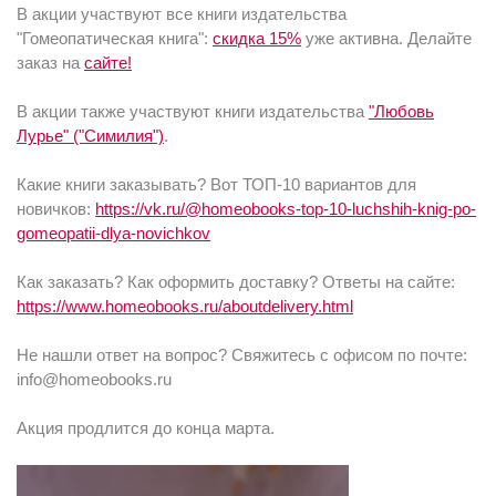
В акции участвуют все книги издательства
"Гомеопатическая книга":
скидка 15%
уже активна. Делайте
заказ на
сайте!
В акции также участвуют книги издательства
"Любовь
Лурье" ("Симилия")
.
Какие книги заказывать? Вот ТОП-10 вариантов для
новичков:
https://vk.ru/@homeobooks-top-10-luchshih-knig-po-
gomeopatii-dlya-novichkov
Как заказать? Как оформить доставку? Ответы на сайте:
https://www.homeobooks.ru/aboutdelivery.html
Не нашли ответ на вопрос? Свяжитесь с офисом по почте:
info@homeobooks.ru
Акция продлится до конца марта.