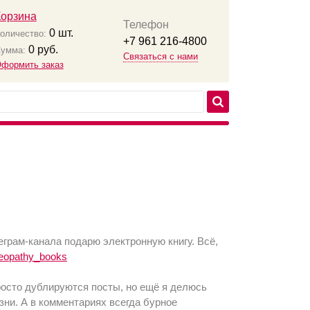
Корзина
Телефон
0
шт.
оличество:
+7 961 216-4800
0
руб.
умма:
Связаться с нами
формить заказ
грам-канала подарю электронную книгу. Всё,
meopathy_books
росто дублируются посты, но ещё я делюсь
зни. А в комментариях всегда бурное