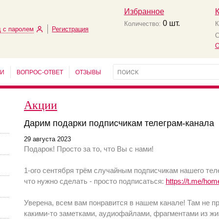
Избранное
0
шт.
Количество:
К
 с паролем
Регистрация
С
О
ЬИ
ВОПРОС-ОТВЕТ
ОТЗЫВЫ
Акции
Дарим подарки подписчикам телеграм-канала
29 августа 2023
Подарок! Просто за то, что Вы с нами!
1-ого сентября трём случайным подписчикам нашего теле
что нужно сделать - просто подписаться:
https://t.me/ho
Уверена, всем вам понравится в нашем канале! Там не п
какими-то заметками, аудиофайлами, фрагментами из жи