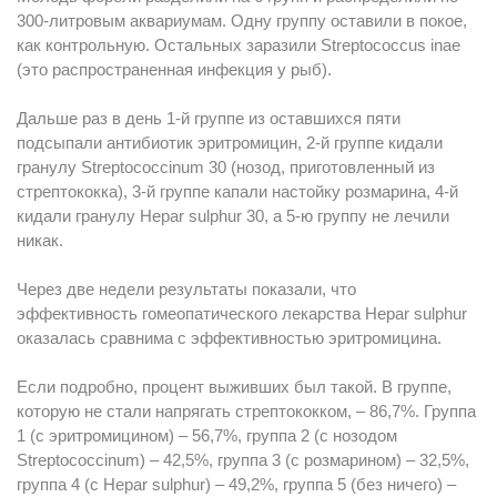
300-литровым аквариумам. Одну группу оставили в покое,
как контрольную. Остальных заразили Streptococcus inae
(это распространенная инфекция у рыб).
Дальше раз в день 1-й группе из оставшихся пяти
подсыпали антибиотик эритромицин, 2-й группе кидали
гранулу Streptococcinum 30 (нозод, приготовленный из
стрептококка), 3-й группе капали настойку розмарина, 4-й
кидали гранулу Hepar sulphur 30, а 5-ю группу не лечили
никак.
Через две недели результаты показали, что
эффективность гомеопатического лекарства Hepar sulphur
оказалась сравнима с эффективностью эритромицина.
Если подробно, процент выживших был такой. В группе,
которую не стали напрягать стрептококком, – 86,7%. Группа
1 (с эритромицином) – 56,7%, группа 2 (с нозодом
Streptococcinum) – 42,5%, группа 3 (с розмарином) – 32,5%,
группа 4 (с Hepar sulphur) – 49,2%, группа 5 (без ничего) –