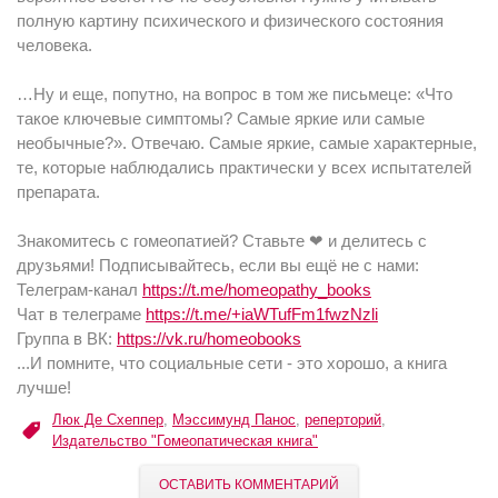
полную картину психического и физического состояния
человека.
…Ну и еще, попутно, на вопрос в том же письмеце: «Что
такое ключевые симптомы? Самые яркие или самые
необычные?». Отвечаю. Самые яркие, самые характерные,
те, которые наблюдались практически у всех испытателей
препарата.
Знакомитесь с гомеопатией? Ставьте ❤ и делитесь с
друзьями! Подписывайтесь, если вы ещё не с нами:
Телеграм-канал
https://t.me/homeopathy_books
Чат в телеграме
https://t.me/+iaWTufFm1fwzNzli
Группа в ВК:
https://vk.ru/homeobooks
...И помните, что социальные сети - это хорошо, а книга
лучше!
Люк Де Схеппер
,
Мэссимунд Панос
,
реперторий
,
Издательство "Гомеопатическая книга"
ОСТАВИТЬ КОММЕНТАРИЙ