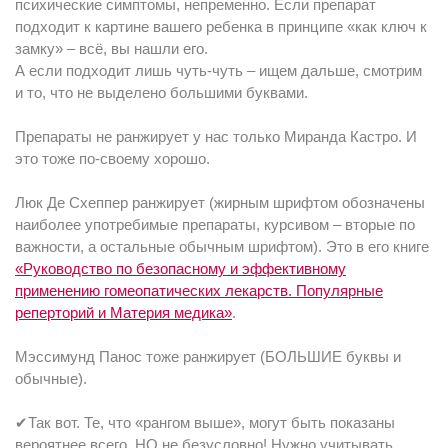
психические симптомы, непременно. Если препарат
подходит к картине вашего ребенка в принципе «как ключ к
замку» – всё, вы нашли его.
А если подходит лишь чуть-чуть – ищем дальше, смотрим
и то, что не выделено большими буквами.
Препараты не ранжирует у нас только Миранда Кастро. И
это тоже по-своему хорошо.
Люк Де Схеппер ранжирует (жирным шрифтом обозначены
наиболее употребимые препараты, курсивом – вторые по
важности, а остальные обычным шрифтом). Это в его книге
«Руководство по безопасному и эффективному
применению гомеопатических лекарств. Популярные
реперторий и Материя медика»
.
Мэссимунд Панос тоже ранжирует (БОЛЬШИЕ буквы и
обычные).
✔Так вот. Те, что «рангом выше», могут быть показаны
вероятнее всего. НО не безусловно! Нужно учитывать