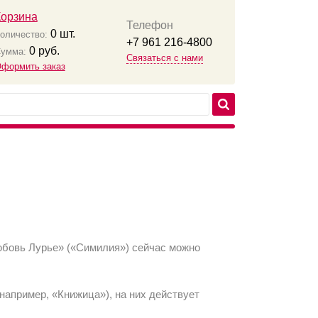
Корзина
Телефон
0
шт.
оличество:
+7 961 216-4800
0
руб.
умма:
Связаться с нами
формить заказ
Любовь Лурье» («Симилия») сейчас можно
(например, «Книжица»), на них действует