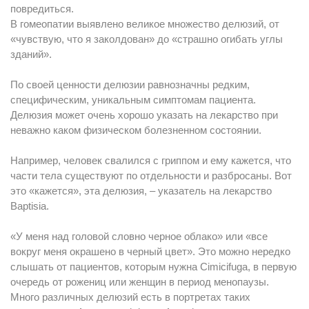
повредиться.
В гомеопатии выявлено великое множество делюзий, от
«чувствую, что я заколдован» до «страшно огибать углы
зданий».
По своей ценности делюзии равнозначны редким,
специфическим, уникальным симптомам пациента.
Делюзия может очень хорошо указать на лекарство при
неважно каком физическом болезненном состоянии.
Например, человек свалился с гриппом и ему кажется, что
части тела существуют по отдельности и разбросаны. Вот
это «кажется», эта делюзия, – указатель на лекарство
Baptisia.
«У меня над головой словно черное облако» или «все
вокруг меня окрашено в черный цвет». Это можно нередко
слышать от пациентов, которым нужна Cimicifuga, в первую
очередь от рожениц или женщин в период менопаузы.
Много различных делюзий есть в портретах таких