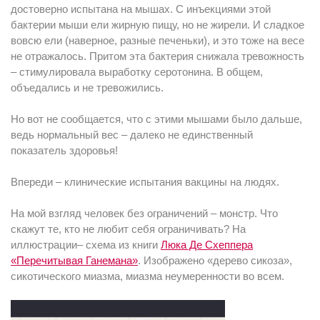
достоверно испытана на мышах. С инъекциями этой
бактерии мыши ели жирную пищу, но не жирели. И сладкое
вовсю ели (наверное, разные печеньки), и это тоже на весе
не отражалось. Притом эта бактерия снижала тревожность
– стимулировала выработку серотонина. В общем,
объедались и не тревожились.
Но вот не сообщается, что с этими мышами было дальше,
ведь нормальный вес – далеко не единственный
показатель здоровья!
Впереди – клинические испытания вакцины на людях.
На мой взгляд человек без ограничений – монстр. Что
скажут те, кто не любит себя ограничивать? На
иллюстрации– схема из книги
Люка Де Схеппера
«Перечитывая Ганемана»
. Изображено «дерево сикоза»,
сикотического миазма, миазма неумеренности во всем.