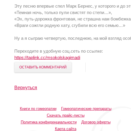
Эту песню впервые спел Марк Бернес, у которого и до эт
«Темная ночь, только пули свистят по степи…»,
«Эх, путь-дорожка фронтовая, не страшна нам бомбежк
«Враги сожгли родную хату, сгубили всю его семью…»
Ну а я сыграю четвертую, последнюю, на мой взгляд особ
Переходите в удобную соц.сеть по ссылке:
https://taplink.cc/msokolskagimadi
ОСТАВИТЬ КОММЕНТАРИЙ
Вернуться
Книги по гомеопатии
Гомеопатические препараты
Скачать прайс-листы
Политика конфиденциальности
Договор оферты
Карта сайта