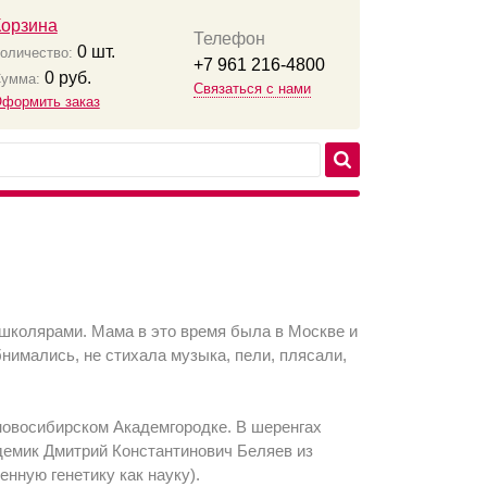
Корзина
Телефон
0
шт.
оличество:
+7 961 216-4800
0
руб.
умма:
Связаться с нами
формить заказ
 школярами. Мама в это время была в Москве и
бнимались, не стихала музыка, пели, плясали,
новосибирском Академгородке. В шеренгах
адемик Дмитрий Константинович Беляев из
енную генетику как науку).