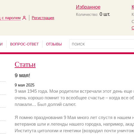
Избранное
0
шт.
Количество:
К
 с паролем
Регистрация
С
О
ЬИ
ВОПРОС-ОТВЕТ
ОТЗЫВЫ
Статьи
9 мая!
9 мая 2025
9 мая 1945 года. Мои родители встречали этот день еще
очень хорошо помнит то всеобщее счастье – когда все о
плакали… Был долгий салют.
Я помню празднования 9 Мая много лет спустя в нашем 
ветеранов шли и легенды нашего городка, например, ак
Института цитологии и генетики (возродил почти уничтож