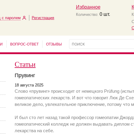
Избранное
0
шт.
Количество:
К
 с паролем
Регистрация
С
О
ЬИ
ВОПРОС-ОТВЕТ
ОТЗЫВЫ
Статьи
Прувинг
18 августа 2025
Слово «прувинг» происходит от немецкого Prüfung (испы
гомеопатических лекарств. И вот что говорит Люк Де Схе
великое дело, увлекательное приключение, потому что м
И был сто лет назад такой профессор гомеопатии Джордж
гомеопатический колледж не должен выдавать диплом ст
лекарства на себе.