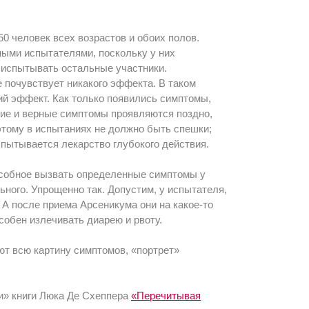
0 человек всех возрастов и обоих полов.
ыми испытателями, поскольку у них
 испытывать остальные участники.
 почувствует никакого эффекта. В таком
кий эффект. Как только появились симптомы,
кие и верные симптомы проявляются поздно,
этому в испытаниях не должно быть спешки;
спытывается лекарство глубокого действия.
собное вызвать определенные симптомы у
ного. Упрощенно так. Допустим, у испытателя,
 А после приема Арсеникума они на какое-то
собен излечивать диарею и рвоту.
т всю картину симптомов, «портрет»
ии» книги Люка Де Схеппера
«Перечитывая