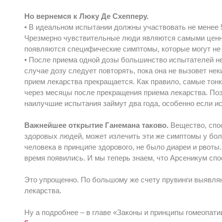
Но вернемся к Люку Де Схепперу.
• В идеальном испытании должны участвовать не менее 5
Чрезмерно чувствительные люди являются самыми ценн
появляются специфические симптомы, которые могут не
• После приема одной дозы большинство испытателей не
случае дозу следует повторять, пока она не вызовет не
прием лекарства прекращается. Как правило, самые тон
через месяцы после прекращения приема лекарства. По
наилучшие испытания займут два года, особенно если и
Важнейшее открытие Ганемана таково.
Вещество, спо
здоровых людей, может излечить эти же симптомы у боль
человека в принципе здорового, не было диареи и рвоты.
время появились. И мы теперь знаем, что Арсеникум спо
Это упрощенно. По большому же счету прувинги выявляю
лекарства.
Ну а подробнее – в главе «Законы и принципы гомеопат