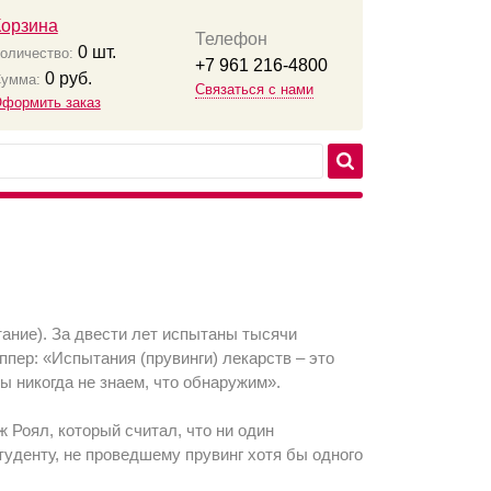
Корзина
Телефон
0
шт.
оличество:
+7 961 216-4800
0
руб.
умма:
Связаться с нами
формить заказ
тание). За двести лет испытаны тысячи
ппер: «Испытания (прувинги) лекарств – это
ы никогда не знаем, что обнаружим».
 Роял, который считал, что ни один
уденту, не проведшему прувинг хотя бы одного