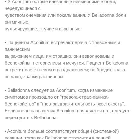
• У Aconitum острые внезапные невыносимые боли,
чередующиеся с
чувством онемения или покалывания. У Belladonna боли
ритмичные,
пульсирующие, жгучие и взрывные.
• Пациенты Aconitum встречают врача с тревожным и
паническим
выражением лица; им страшно, они взволнованы и
беспокойны, нетерпеливы и мечутся. Пациент Belladonna
встретит вас с гневом и раздражением; он бредит, глаза
пылают, зрачки расширены.
• Belladonna следует за Aconitum, когда изменение
симптомов произошло от "тревога-страх-паника-
беспокойство" к "гнев-раздражительность- жестокость".
Если после назначения Aconitum появляется пот, следует
переходить к Belladonna.
• Aconitum больше соответствует общей (системной)
реакции, тогда как Belladonna стремится к ранней