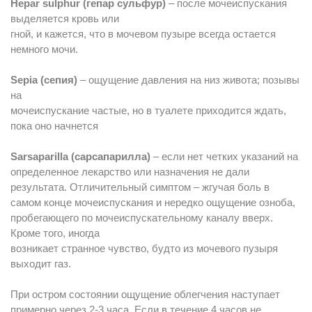
Hepar sulphur (гепар сульфур)
– после мочеиспускания
выделяется кровь или
гной, и кажется, что в мочевом пузыре всегда остается
немного мочи.
Sepia (сепия)
– ощущение давления на низ живота; позывы
на
мочеиспускание частые, но в туалете приходится ждать,
пока оно начнется
Sarsaparilla (сарсапарилла)
– если нет четких указаний на
определенное лекарство или назначения не дали
результата. Отличительный симптом – жгучая боль в
самом конце мочеиспускания и нередко ощущение озноба,
пробегающего по мочеиспускательному каналу вверх.
Кроме того, иногда
возникает странное чувство, будто из мочевого пузыря
выходит газ.
При остром состоянии ощущение облегчения наступает
примерно через 2-3 часа. Если в течение 4 часов не