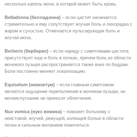
несколько капель мочи, в которой может быть кровь.
Belladonna (белладонна)
– если цистит начинается
стремительно и ему сопутствует жгучая боль и лихорадка с
жаром и сухостью. Отмечается пульсирующая боль и
жгучая моча.
Berberis (берберис)
– если наряду с симптомами цистита
присутствует еще и боль в почках, причем боль из области
мочевого пузыря распространяется также вниз по бедрам.
Боли постоянно меняют локализацию.
Equisetum (эквизетум)
– если главным симптомом
является ощущение переполнения в мочевом пузыре, но
мочеиспускание не приносит облегчения.
Nux vomica (нукс вомика)
– поможет больному с
неистовой, жгучей, режущей, колющей болью в области
почки и сильным желанием помочиться.