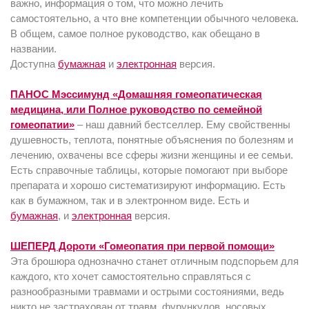
важно, информация о том, что можно лечить
самостоятельно, а что вне компетенции обычного человека.
В общем, самое полное руководство, как обещано в
названии.
Доступна
бумажная
и
электронная
версия.
ПАНОС Мэссимунд «Домашняя гомеопатическая
медицина, или Полное руководство по семейной
гомеопатии»
– наш давний бестселлер. Ему свойственны
душевность, теплота, понятные объяснения по болезням и
лечению, охвачены все сферы жизни женщины и ее семьи.
Есть справочные таблицы, которые помогают при выборе
препарата и хорошо систематизируют информацию. Есть
как в бумажном, так и в электронном виде. Есть и
бумажная
, и
электронная
версия.
ШЕПЕРД Дороти «Гомеопатия при первой помощи»
Эта брошюра однозначно станет отличным подспорьем для
каждого, кто хочет самостоятельно справляться с
разнообразными травмами и острыми состояниями, ведь
никто не застрахован от травм, фурункулов, носовых