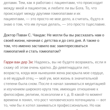
делами. Тем, как я работаю с пациентами, что происходит
между мной и пациентом, и любите ли вы Бога. То, что
происходит между другими гомеопатами и их
пациентами, — это просто не мое дело, а считать, будто я
знаю о том, что им лучше делать, — это просто тщеславие.
Доктор Паван С. Чандак: Не могли бы вы рассказать нам о
своей жизни, начиная с детства и до сего дня. А также о
том, что именно заставило вас заинтересоваться
гомеопатией и стать гомеопатом?
Гарри ван дер Зи:
Надеюсь, вы не будете возражать, если я
скажу об этом очень кратко. До девятнадцати лет,
возраста, когда моя нынешняя жена раскрыла мое сердце,
а её мудрый отец — мой ум, моя жизнь в значительной
степени была сном. После я начал заниматься медитацией
и изучением широкого круга тем, имеющих отношение к
философии, религии, психологии и т. д. В какой-то момент
времени я понял, что рост человеческого потенциала — вот
то, чем бы я хотел заниматься профессионально. Но как