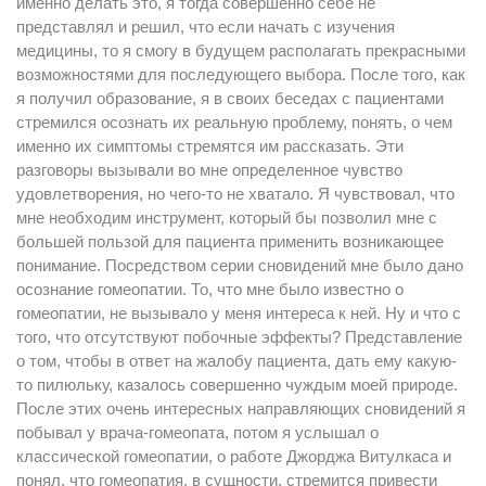
именно делать это, я тогда совершенно себе не
представлял и решил, что если начать с изучения
медицины, то я смогу в будущем располагать прекрасными
возможностями для последующего выбора. После того, как
я получил образование, я в своих беседах с пациентами
стремился осознать их реальную проблему, понять, о чем
именно их симптомы стремятся им рассказать. Эти
разговоры вызывали во мне определенное чувство
удовлетворения, но чего-то не хватало. Я чувствовал, что
мне необходим инструмент, который бы позволил мне с
большей пользой для пациента применить возникающее
понимание. Посредством серии сновидений мне было дано
осознание гомеопатии. То, что мне было известно о
гомеопатии, не вызывало у меня интереса к ней. Ну и что с
того, что отсутствуют побочные эффекты? Представление
о том, чтобы в ответ на жалобу пациента, дать ему какую-
то пилюльку, казалось совершенно чуждым моей природе.
После этих очень интересных направляющих сновидений я
побывал у врача-гомеопата, потом я услышал о
классической гомеопатии, о работе Джорджа Витулкаса и
понял, что гомеопатия, в сущности, стремится привести