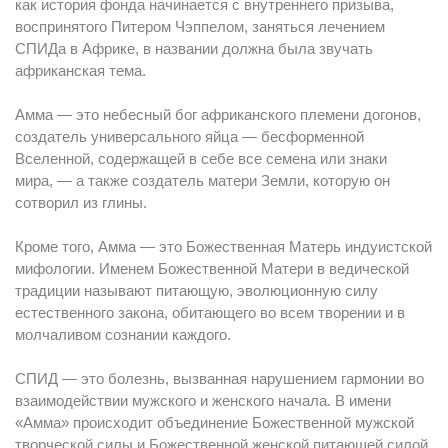
как история фонда начинается с внутреннего призыва,
воспринятого Питером Чэппелом, заняться лечением
СПИДа в Африке, в названии должна была звучать
африканская тема.
Амма — это небесный бог африканского племени догонов,
создатель универсального яйца — бесформенной
Вселенной, содержащей в себе все семена или знаки
мира, — а также создатель матери Земли, которую он
сотворил из глины.
Кроме того, Амма — это Божественная Матерь индуистской
мифологии. Именем Божественной Матери в ведической
традиции называют питающую, эволюционную силу
естественного закона, обитающего во всем творении и в
молчаливом сознании каждого.
СПИД — это болезнь, вызванная нарушением гармонии во
взаимодействии мужского и женского начала. В имени
«Амма» происходит объединение Божественной мужской
творческой силы и Божественной женской питающей силой,