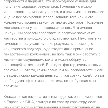
потребностям пациента, это необходимое условие для
получения хороших результатов. Гомеопатию можно
использовать на многих уровнях, и я принимаю во внимание
и ценю все эти уровни. Использование того или иного
конкретного уровня зависит от многих факторов. Позвольте
мне слегка коснуться нескольких из них. Что именно
наилучшим образом сработает на практике зависит от
мастерства и природного склада гомеопата. Некоторые из
гомеопатов получают лучшие результаты с помощью
клинического подхода, куда входит даже применение
лекарственных комбинаций, но попытайся они работать с
жизненным ощущением, как это может обернуться
настоящей катастрофой. Ещё один фактор, очень важный в
практике, — это то, каким временем вы располагаете. Если
у вашего порога каждый день толпятся сотни людей, то вам
необходима эффективная система, не требующая много
времени.
Классическая гомеопатия в том виде, как она применяется
в Европе и в США, элитарна по своему характеру, если
речь идёт о количестве времени и денег, расходуемых на