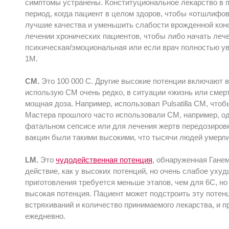
симптомы устранены. Конституциональное лекарство в п
период, когда пациент в целом здоров, чтобы «отшлифо
лучшие качества и уменьшить слабости врожденной кон
лечении хронических пациентов, чтобы либо начать лече
психическая/эмоциональная или если врач полностью ув
1М.
CM.
Это 100 000 С. Другие высокие потенции включают в 
использую СМ очень редко, в ситуации «жизнь или смерт
мощная доза. Например, использовал Pulsatilla СМ, что
Мастера прошлого часто использовали СМ, например, од
фатальном сепсисе или для лечения жертв передозиров
вакцин были такими высокими, что тысячи людей умерли
LM.
Это
чудодейственная потенция
, обнаруженная Ганем
действие, как у высоких потенций, но очень слабое ухуд
приготовления требуется меньше этапов, чем для 6С, но
высокая потенция. Пациент может подстроить эту потен
встряхиваний и количество принимаемого лекарства, и 
ежедневно.