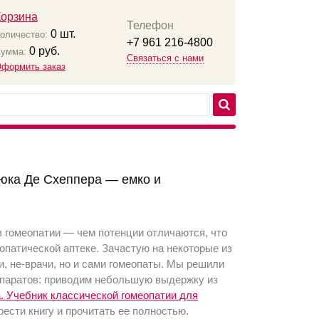
Корзина
Телефон
0
шт.
оличество:
+7 961 216-4800
0
руб.
умма:
Связаться с нами
формить заказ
Люка Де Схеппера — емко и
в гомеопатии — чем потенции отличаются, что
меопатической аптеке. Зачастую на некоторые из
и, не-врачи, но и сами гомеопаты. Мы решили
епаратов: приводим небольшую выдержку из
. Учебник классической гомеопатии для
рести книгу и прочитать ее полностью.