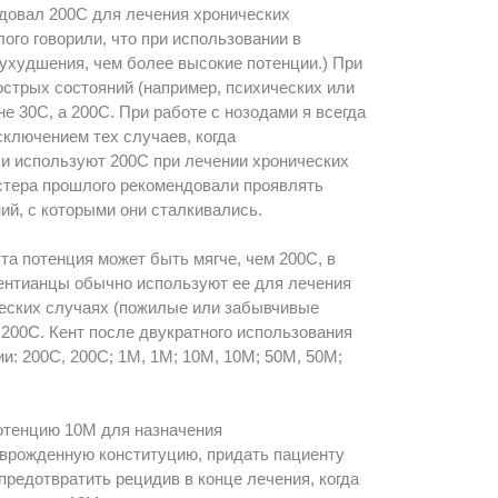
ндовал 200С для лечения хронических
ого говорили, что при использовании в
ухудшения, чем более высокие потенции.) При
стрых состояний (например, психических или
 30С, а 200С. При работе с нозодами я всегда
сключением тех случаев, когда
и используют 200С при лечении хронических
астера прошлого рекомендовали проявлять
ий, с которыми они сталкивались.
та потенция может быть мягче, чем 200С, в
Кентианцы обычно используют ее для лечения
ческих случаях (пожилые или забывчивые
 200С. Кент после двукратного использования
: 200С, 200С; 1М, 1М; 10М, 10М; 50М, 50М;
потенцию 10М для назначения
ь врожденную конституцию, придать пациенту
предотвратить рецидив в конце лечения, когда