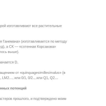
торой изготавливают все растительные
я Ганемана» (изготавливается по методу
уд), а СК — «сотенная Корсакова»
лось выше).
начается D.
ащением от «quinquagesimillesimalus» (в
 LM2…, или 0/1, 0/2.., или Q1, Q2…
енных потенций
мастеров прошлого, и подтверждено моим