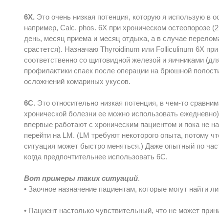
6Х.
Это очень низкая потенция, которую я использую в 
например, Calc. phos. 6Х при хроническом остеопорозе (
день, месяц приема и месяц отдыха, а в случае перелома
срастется). Назначаю Thyroidinum или Folliculinum 6Х п
соответственно со щитовидной железой и яичниками (для
профилактики спаек после операции на брюшной полости
осложнений комариных укусов.
6С.
Это относительно низкая потенция, в чем-то сравнима
хронической болезни ее можно использовать ежедневно)
впервые работают с хроническим пациентом и пока не на
перейти на LM. (LM требуют некоторого опыта, потому ч
ситуация может быстро меняться.) Даже опытный по час
когда предпочтительнее использовать 6С.
Вот примеры таких ситуаций
.
• Заочное назначение пациентам, которые могут найти л
• Пациент настолько чувствительный, что не может прин