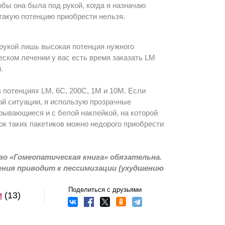
обы она была под рукой, когда я назначаю
 такую потенцию приобрести нельзя.
д рукой лишь высокая потенция нужного
еском лечении у вас есть время заказать LM
.
 потенциях LM, 6С, 200С, 1М и 10М. Если
ой ситуации, я использую прозрачные
рывающиеся и с белой наклейкой, на которой
ок таких пакетиков можно недорого приобрести
о «Гомеопатическая книга» обязательна.
ения приводит к пессимизации (ухудшению
Поделиться с друзьями
и
(13)