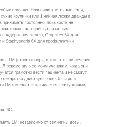
особых случаях. Назначаю клеточные соли,
2 сухие крупинки или 1 чайная ложка дважды в
 принимать постоянно, пока кость не
ри некоторых состояниях, связанных
 поддержания желез), Graphites 6Х для
 и Staphysagria 6Х для профилактики
я с LM (строго говоря, в том, что при лечении
. Я рекомендую ее моим ученикам, когда они
учатся грамотно вести пациента и не смогут
то лекарство действует очень быстро и
ти LM гомеопат сталкивается с ситуациями,
ишь 6С.
имать LM, независимо от величины дозы.