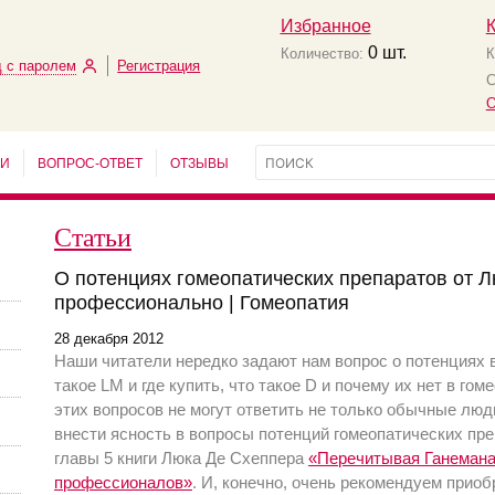
Избранное
0
шт.
Количество:
К
 с паролем
Регистрация
С
О
ЬИ
ВОПРОС-ОТВЕТ
ОТЗЫВЫ
Статьи
О потенциях гомеопатических препаратов от 
профессионально | Гомеопатия
28 декабря 2012
Наши читатели нередко задают нам вопрос о потенциях 
такое LM и где купить, что такое D и почему их нет в го
этих вопросов не могут ответить не только обычные люд
внести ясность в вопросы потенций гомеопатических пр
главы 5 книги Люка Де Схеппера
«Перечитывая Ганемана
профессионалов»
. И, конечно, очень рекомендуем приоб