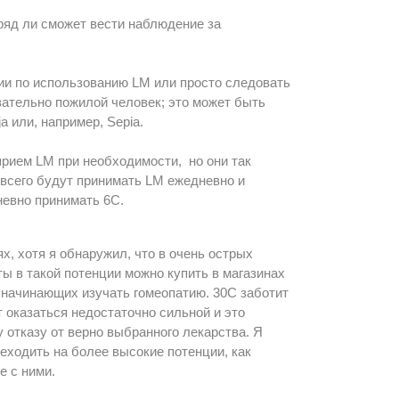
вряд ли сможет вести наблюдение за
ции по использованию LM или просто следовать
зательно пожилой человек; это может быть
 или, например, Sepia.
рием LM при необходимости, но они так
 всего будут принимать LM ежедневно и
невно принимать 6С.
, хотя я обнаружил, что в очень острых
ы в такой потенции можно купить в магазинах
и начинающих изучать гомеопатию. 30С заботит
т оказаться недостаточно сильной и это
 отказу от верно выбранного лекарства. Я
еходить на более высокие потенции, как
е с ними.