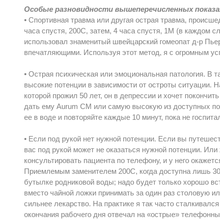
Особые разновидности вышеперечисленных показа
• Спортивная травма или другая острая травма, происше
часа спустя, 200С, затем, 4 часа спустя, 1М (в каждом с
использовал знаменитый швейцарский гомеопат д-р Пье
впечатляющими. Используя этот метод, я с огромным у
• Острая психическая или эмоциональная патология. В 
высокие потенции в зависимости от остроты ситуации. Н
которой прожил 50 лет, он в депрессии и хочет покончит
дать ему Aurum CM или самую высокую из доступных пот
ее в воде и повторяйте каждые 10 минут, пока не госпит
• Если под рукой нет нужной потенции. Если вы путешес
вас под рукой может не оказаться нужной потенции. Или
консультировать пациента по телефону, и у него окажетс
Приемлемым заменителем 200С, когда доступна лишь 30
бутылке родниковой воды; надо будет только хорошо вс
вместо чайной ложки принимать за один раз столовую и
сильнее лекарство. На практике я так часто сталкивалс
окончания рабочего дня отвечал на «острые» телефонны