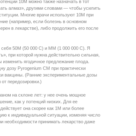
отенции 10М можно также назначать в тот
вать алмаз», другими словами — чтобы усилить
ституции. Многие врачи используют 10М при
ние (например, если болезнь в основном
ерен в лекарстве), либо продолжить его после
себя 50М (50 000 С) и ММ (1 000 000 С). Я
ь», при которой нужна действительно сильная,
бы изменить ягодичное предлежание плода.
ну дозу Pyrogenium CM при практически
ки вакцины. (Ранние экспериментальные дозы
 от передозировки.)
аном на склоне лет: у нее очень мощное
шение, как у потенций низких. Для ее
 действует она скорее как 1М или более
цию к индивидуальной ситуации, изменяя число
при необходимости принимать лекарство даже