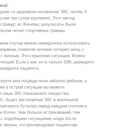
ний
.
дшая со здоровым человеком: 30С, затем, 4
лучае три сухие крупинки). Этот метод
р Шмидт из Женевы; результаты были
спехом лечил спортивные травмы.
таком случае можно немедленно использовать
апример, пожилой человек потерял жену, с
ь с жизнью. Это серьезная ситуация. Можно
енций. Если у вас есть только 10М, разведите
ализируете пациента.
твуете или посреди ночи заболел ребенок, у
 же в острой ситуации вы можете
я лишь 30С показанного лекарства.
С, будет растворение 30С в маленькой
тряхивать бутылку перед каждым глотком и
ли более. Чем больше встряхиваний, тем
я с подобными ситуациями, когда после
е звонки, что рекомендовал пациентам