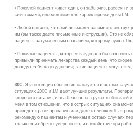
• Пожилой пациент живет один, он забывчив, рассеян и 
симптомами, необходимое для корректировки дозы LM.
• Любой пациент, который не сможет запомнить инструк
им (вы также даете письменные инструкции). Это не обя
пациент с затуманенным сознанием, которому нужна Thuja
• Пожилые пациенты, которым следовало бы назначить п
привыкли принимать лекарства каждый день, что скорее
доведут себя до ухудшения; такие пациенты могут ежед
30С.
Эта потенция обычно используется в острых случаях
ситуациях 200С и 1М дают лучшие результаты. Препарат
здорового питания, и она безопасна в руках любителей 
меня в том отношении, что в острых ситуациях она може
приведет к разочарованию или даже к слишком быстрому
рекомендую пациентам и ученикам в острых случаях пер
только они обретут уверенность и спокойствие при работ