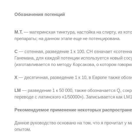
Обозначения потенций
M.T.
— материнская тинктура, настойка на спирту, из ко
препараты; на данном этапе еще не потенцирована.
С
— сотенная, разведение 1 к 100. СН означает «сотенна
Ганемана, для каждой потенции используется новый сос
(изготавливается по методу Корсакова, о котором говори
Х
— десятичная, разведение 1 к 10, в Европе также обоз
LM
— разведение 1 к 50 000, также обозначается Q, сокр
переводе с латинского «1/50000»). Записывается как LM1,
Рекомендуемое применение некоторых распростран
Данное руководство основано на том, что я прочитал у 
опытом.