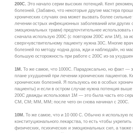
200С.
Это начало серии высоких потенций. Кент рекоме
болезней. (Забавно, что некоторые другие мастера прошл
хронических случаях она может вызвать более сильные 
лечении острых инфекционных заболеваний или других о
эмоциональных травм) предпочтительнее использовать не
сначала использую 200С (с повтором 200С или 1М), за и
сверхчувствительному пациенту нужна 30С. Многие врач
болезней по методу «одна доза, жди и наблюдай», но м
большую осторожность при работе с 200С из-за ухудшен
1М.
То же самое, что 1000С. Парадоксально, но факт — э
плане ухудшений при лечении хронических пациентов. 
хронических болезней. Я пользуюсь ею в особых хрони
пациенты) и если в остром случае нужна потенция выше
200С дважды использовал 1М — это была часть его серии
СМ, СМ; ММ, ММ; после чего он снова начинал с 200С.
10М.
То же самое, что и 10 000 С. Обычно я использую 
конституционального лекарства, то есть чтобы укрепит
физических, психических и эмоциональных сил, а также 