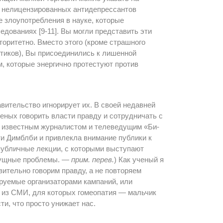
 нелицензированных антидепрессантов
е злоупотребления в науке, которые
дованиях [9-11]. Вы могли представить эти
торитетно. Вместо этого (кроме страшного
тиков), Вы присоединились к лишенной
, которые энергично протестуют против
вительство игнорирует их. В своей недавней
ных говорить власти правду и сотрудничать с
л известным журналистом и телеведущим «Би-
ти Димблби и привлекла внимание публики к
 публичные лекции, с которыми выступают
сущные проблемы. —
прим. перев.
) Как ученый я
вительно говорим правду, а не повторяем
уемые организаторами кампаний, или
 из СМИ, для которых гомеопатия — мальчик
ти, что просто унижает нас.