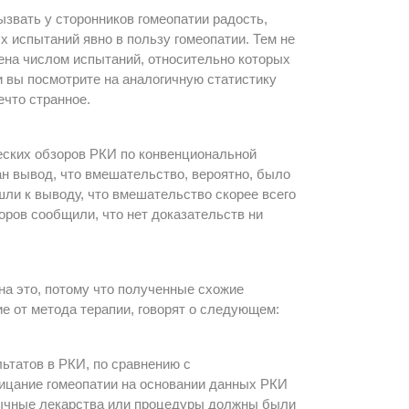
ызвать у сторонников гомеопатии радость,
 испытаний явно в пользу гомеопатии. Тем не
ена числом испытаний, относительно которых
 вы посмотрите на аналогичную статистику
ечто странное.
ских обзоров РКИ по конвенциональной
н вывод, что вмешательство, вероятно, было
ли к выводу, что вмешательство скорее всего
оров сообщили, что нет доказательств ни
на это, потому что полученные схожие
е от метода терапии, говорят о следующем:
ьтатов в РКИ, по сравнению с
ицание гомеопатии на основании данных РКИ
бычные лекарства или процедуры должны были