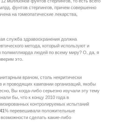
 12
миллионов
фунтов стерлингов, то есть всего
млрд. фунтов стерлингов, причем совершенно
ачена на гомеопатические лекарства,
ная служба здравоохранения должна
втического метода, который используют и
 полмиллиарда людей по всему миру? О, да, я
оверим это.
анитарным врачом, столь некритически
в и проводящих кампании организаций, якобы
есно, Вы когда-либо серьезно изучали эту тему
али бы, что к концу 2010 года в
изированных контролируемых испытаний
41
% перевешивали положительные
возможности сделать какие-либо