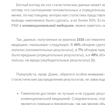
Беглый взгляд на эти статистические данные может в
потому что соотношение положительных и отрицательных
менее, по-настоящему интересная статистика представл
выводы невозможно было сделать, а их более 50%. Если
РКИ в
конвенциональной медицине
, можно заметить н
Так, данные, полученные из анализа
1016
систематиче
медицине, показывают следующее. В
44%
обзоров сдела
полезно (положительные результаты), в
7%
обзоров приш
было вредным (отрицательные результаты), а в
49%
обз
пользы, ни вреда (неубедительные результаты) [6].
Пожалуйста, проф. Дэвис, обратите особое внимание 
статистические распределения результатов, не зависящи
Гомеопатия достигает не лучших и не худших резул
конвенциональной медициной. Следовательно, отр
является ложным и предвзятым, так как многие о