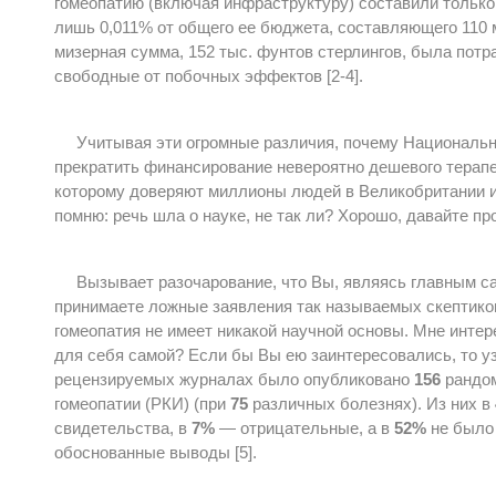
гомеопатию (включая инфраструктуру) составили только
лишь 0,011% от общего ее бюджета, составляющего 110 
мизерная сумма, 152 тыс. фунтов стерлингов, была потр
свободные от побочных эффектов [2-4].
Учитывая эти огромные различия, почему Националь
прекратить финансирование невероятно дешевого терапе
которому доверяют миллионы людей в Великобритании и
помню: речь шла о науке, не так ли? Хорошо, давайте пр
Вызывает разочарование, что Вы, являясь главным с
принимаете ложные заявления так называемых скептико
гомеопатия не имеет никакой научной основы. Мне интер
для себя самой? Если бы Вы ею заинтересовались, то узн
рецензируемых журналах было опубликовано
156
рандом
гомеопатии (РКИ) (при
75
различных болезнях). Из них в
свидетельства, в
7%
— отрицательные, а в
52%
не было 
обоснованные выводы [5].