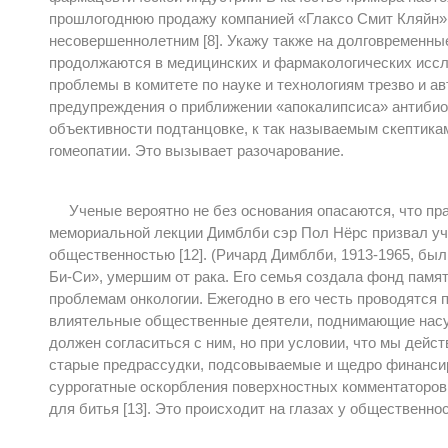
прошлогоднюю продажу компанией «Глаксо Смит Кляйн»
несовершеннолетним [8]. Укажу также на долговременны
продолжаются в медицинских и фармакологических иссле
проблемы в комитете по науке и технологиям трезво и ав
предупреждения о приближении «апокалипсиса» антибио
объективности подтанцовке, к так называемым скептикам
гомеопатии. Это вызывает разочарование.
Ученые вероятно не без основания опасаются, что пра
мемориальной лекции Димблби сэр Пол Нёрс призвал уче
общественностью [12]. (Ричард Димблби, 1913-1965, бы
Би-Си», умершим от рака. Его семья создала фонд памя
проблемам онкологии. Ежегодно в его честь проводятся
влиятельные общественные деятели, поднимающие на
должен согласиться с ним, но при условии, что мы дейст
старые предрассудки, подсовываемые и щедро финансир
суррогатные оскорбления поверхностных комментаторов
для битья [13]. Это происходит на глазах у общественнос