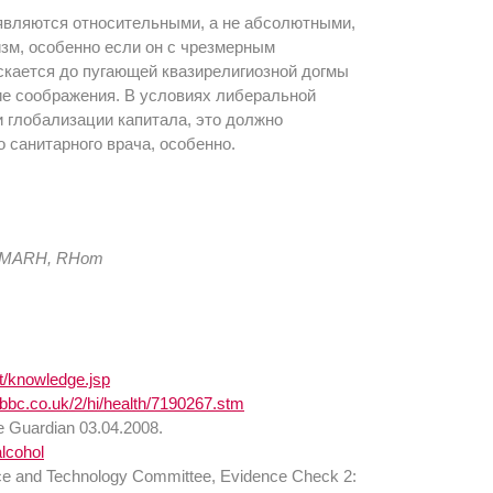
 являются относительными, а не абсолютными,
изм, особенно если он с чрезмерным
ускается до пугающей квазирелигиозной догмы
ие соображения. В условиях либеральной
 глобализации капитала, это должно
го санитарного врача, особенно.
, MARH, RHom
t/knowledge.jsp
.bbc.co.uk/2/hi/health/7190267.stm
he Guardian 03.04.2008.
lcohol
ce and Technology Committee, Evidence Check 2: