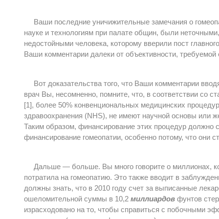
Ваши последние уничижительные замечания о гомеопа
науке и технологиям при палате общин, были неточными
недостойными человека, которому вверили пост главного
Ваши комментарии далеки от объективности, требуемой 
Вот доказательства того, что Ваши комментарии ввод
врач Вы, несомненно, помните, что, в соответствии со 
[1], более 50% конвенциональных медицинских процед
здравоохранения (NHS), не имеют научной основы или же
Таким образом, финансирование этих процедур должно 
финансирование гомеопатии, особенно потому, что они с
Дальше — больше. Вы много говорите о миллионах, 
потратила на гомеопатию. Это также вводит в заблужде
должны знать, что в 2010 году счет за выписанные лека
ошеломительной суммы в 10,2
миллиардов
фунтов стер
израсходовано на то, чтобы справиться с побочными э