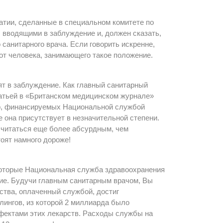
тии, сделанные в специальном комитете по
, вводящими в заблуждение и, должен сказать,
 санитарного врача. Если говорить искренне,
от человека, занимающего такое положение.
ят в заблуждение. Как главный санитарный
статьей в «Британском медицинском журнале»
ур, финансируемых Национальной службой
 она присутствует в незначительной степени.
считаться еще более абсурдным, чем
тоят намного дороже!
которые Национальная служба здравоохранения
ние. Будучи главным санитарным врачом, Вы
рства, оплаченный службой, достиг
лингов, из которой 2 миллиарда было
ффектами этих лекарств. Расходы службы на