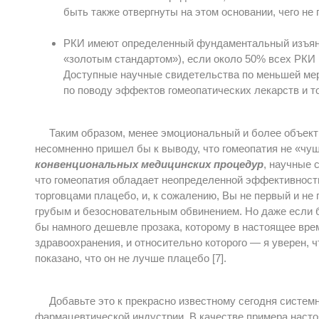
быть также отвергнуты на этом основании, чего не 
РКИ имеют определенный фундаментальный изъян (к
«золотым стандартом»), если около 50% всех РКИ н
Доступные научные свидетельства по меньшей мер
по поводу эффектов гомеопатических лекарств и то
Таким образом, менее эмоциональный и более объек
несомненно пришел бы к выводу, что гомеопатия не «чушь
конвенциональных медицинских процедур
, научные 
что гомеопатия обладает неопределенной эффективност
торговцами плацебо, и, к сожалению, Вы не первый и не
грубым и безосновательным обвинением. Но даже если б
бы намного дешевле прозака, которому в настоящее вр
здравоохранения, и относительно которого — я уверен, 
показано, что он не лучше плацебо [7].
Добавьте это к прекрасно известному сегодня систе
фармацевтической индустрии. В качестве примера насто