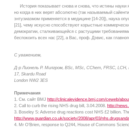
История показывает снова и снова, что истины науки
но когда в них верят абсолютно (так называемый сайент
энтузиазмом применяется в медицине [14-20]), наука оп
[21], чему искусно способствуют корыстные коммерческ
демократии, сталкивающейся с растущими требованиями
беспокоить всех нас [22], а Вас, проф. Дэвис, как главно
С уважением,
Д-р Лионель Р. Милгром, BSc, MSc, CChem, FRSC, LCH
17, Skardu Road
London NW2 3ES
Примечания
1. См. сайт BMJ
http://clinicalevidence.bmj.com/ceweb/abou
2. Call to curb the rising NHS drug bill, 3.04.2008.
http://news
3. Boseley S: Adverse drug reactions cost NHS £2 billion. T
http://www.guardian.co.uk/society/2008/apr/03/nhs.drugsanda
4. Mr O’Brien, response to Q244, House of Commons Scien