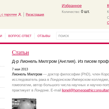
Избранное
0
шт.
Количество:
К
 с паролем
Регистрация
С
О
ЬИ
ВОПРОС-ОТВЕТ
ОТЗЫВЫ
Статьи
Д-р Лионель Милгром (Англия). Из писем проф
7 мая 2013
Лионель Милгром
— доктор философии (PhD), член Коро
исследователь рака в Лондонском Имперском колледже,
гомеопатии, автор большого числа научных и научно-попу
практикует в Лондоне. E-mail
lionel@homeopathicconsulta