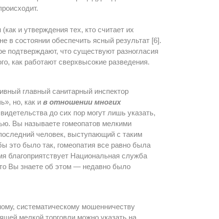
происходит.
ак и утверждения тех, кто считает их
е в состоянии обеспечить ясный результат [6].
е подтверждают, что существуют разногласия
го, как работают сверхвысокие разведения.
тивный главный санитарный инспектор
», но, как и
в отношении многих
свидетельства до сих пор могут лишь указать,
ью. Вы называете гомеопатов мелкими
 последний человек, выступающий с таким
ы это было так, гомеопатия все равно была
емя благоприятствует Национальная служба
что Вы знаете об этом — недавно было
мному, систематическому мошенничеству
ящей мелкой торговли можно указать на