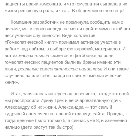
пациенты врача-гомеопата, и что гомеопатия сыграла в их
жизни решающую роль, и что… В общем много чего еще!
Компания-разработчик не преминула сообщить нам о
письме, мы в свою очередь не могли пройти мимо такой вот
неслучайной случайности. Ведь коллектив
«Гомеопатической книги» принимал активное участие в
работе над сайтом, в выборе фотографий, материалов. И
вот из
многих тысяч
сюжетов в фотобанке на роль
гомеопатических пациентов были выбраны именно эти
люди,
реальные гомеопатические пациенты!
И они также
случайно нашли себя, зайдя на сайт «Гомеопатической
книги».
Итак, завязалась интересная переписка, в ходе которой
мы расспросили Ирину Грек и ее очаровательную дочь
Александру об их жизни. Александра — тот самый
кудрявый ангелочек на главной странице сайта. Правда,
тогда девочке было только 5, а сейчас уже 8, и изменения
налицо (дети растут так быстро).