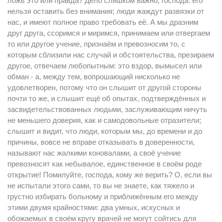
ложь это или правда? Дело слишком важно, господа: его
нельзя оставить без внимания; люди жаждут развязки от
нас, и имеют полное право требовать её. А мы дразним
друг друга, ссоримся и миримся, принимаем или отвергаем
то или другое учение, признаём и превозносим то, с
которым сблизили нас случай и обстоятельства, презираем
другое, отвечаем любопытным: это вздор, вымысел или
обман - а, между тем, вопрошающий нисколько не
удовлетворен, потому что он слышит от другой стороны
почти то же, и слышит ещё об опытах, подтверждённых и
засвидетельствованных людьми, заслуживающим ничуть
не меньшего доверия, как и самодовольные отразители;
слышит и видит, что люди, которым мы, до времени и до
причины, вовсе не вправе отказывать в доверенности,
называют нас жалкими коновалами, а своё учение
превозносят как небывалое, единственное в своём роде
открытие! Помилуйте, господа, кому же верить? О, если вы
не испытали этого сами, то вы не знаете, как тяжело и
грустно избирать больному и приближённым его между
этими двумя крайностями: два умных, искусных и
обожаемых в своём кругу врачей не могут сойтись для