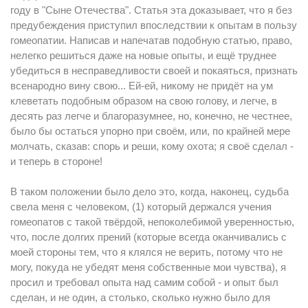
году в "Сыне Отечества". Статья эта доказывает, что я без
предубеждения приступил впоследствии к опытам в пользу
гомеопатии. Написав и напечатав подобную статью, право,
нелегко решиться даже на новые опыты, и ещё труднее
убедиться в несправедливости своей и покаяться, признать
всенародно вину свою... Eй-eй, никому не придёт на ум
клеветать подобным образом на свою голову, и легче, в
десять раз легче и благоразумнее, но, конечно, не честнее,
было бы остаться упорно при своём, или, по крайней мере
молчать, сказав: спорь и pеши, кому охота; я своё сделал -
и теперь в стороне!
В таком положении было дело это, когда, наконец, судьба
свела меня с человеком, (1) который держался учения
гомеопатов с такой твёрдой, непоколебимой уверенностью,
что, после долгих прений (которые всегда оканчивались с
моей стороны тем, что я клялся не верить, потому что не
могу, покуда не убедят меня собственные мои чувства), я
просил и требовал опыта над самим собой - и опыт был
сделан, и не один, а столько, сколько нужно было для