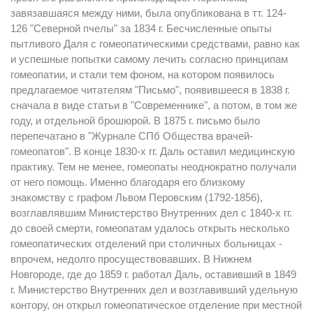
завязавшаяся между ними, была опубликована в тт. 124-
126 "Северной пчелы" за 1834 г. Бесчисленные опыты
пытливого Даля с гомеопатическими средствами, равно как
и успешные попытки самому лечить согласно принципам
гомеопатии, и стали тем фоном, на котором появилось
предлагаемое читателям "Письмо", появившееся в 1838 г.
сначала в виде статьи в "Современнике", а потом, в том же
году, и отдельной брошюрой. В 1875 г. письмо было
перепечатано в "Журнале СПб Общества врачей-
гомеопатов". В конце 1830-х гг. Даль оставил медицинскую
практику. Тем не менее, гомеопаты неоднократно получали
от него помощь. Именно благодаря его близкому
знакомству с графом Львом Перовским (1792-1856),
возглавлявшим Министерство Внутренних дел с 1840-х гг.
до своей смерти, гомеопатам удалось открыть несколько
гомеопатических отделений при столичных больницах -
впрочем, недолго просуществовавших. В Нижнем
Новгороде, где до 1859 г. работал Даль, оставивший в 1849
г. Министерство Внутренних дел и возглавивший удельную
контору, он открыл гомеопатическое отделение при местной