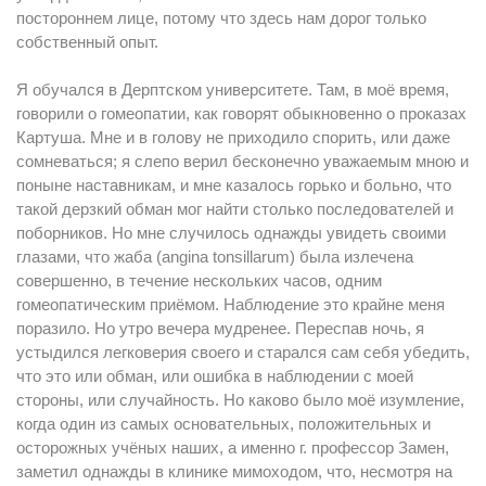
постороннем лице, потому что здесь нам дорог только
собственный опыт.
Я обучался в Дерптском университете. Там, в моё время,
говорили о гомеопатии, как говорят обыкновенно о проказах
Картуша. Мне и в голову не приходило спорить, или даже
сомневаться; я слепо верил бесконечно уважаемым мною и
поныне наставникам, и мне казалось горько и больно, что
такой дерзкий обман мог найти столько последователей и
поборников. Но мне случилось однажды увидеть своими
глазами, что жаба (angina tonsillarum) была излечена
совершенно, в течение нескольких часов, одним
гомеопатическим приёмом. Наблюдение это крайне меня
поразило. Но утро вечера мудренее. Переспав ночь, я
устыдился легковерия своего и старался сам себя убедить,
что это или обман, или ошибка в наблюдении с моей
стороны, или случайность. Но каково было моё изумление,
когда один из самых основательных, положительных и
осторожных учёных наших, а именно г. профессор Замен,
заметил однажды в клинике мимоходом, что, несмотря на