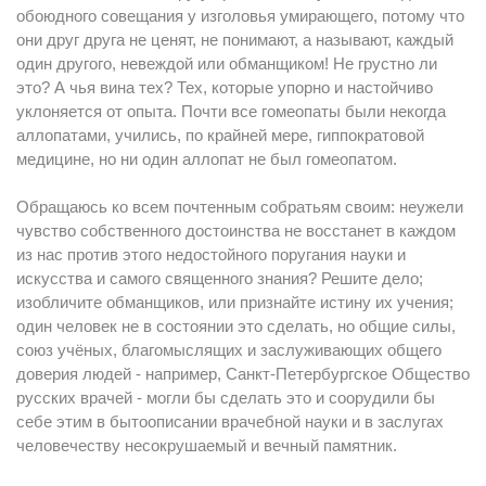
обоюдного совещания у изголовья умирающего, потому что
они друг друга не ценят, не понимают, а называют, каждый
один другого, невеждой или обманщиком! Не грустно ли
это? А чья вина тех? Тех, которые упорно и настойчиво
уклоняется от опыта. Почти все гомеопаты были некогда
аллопатами, учились, по крайней мере, гиппократовой
медицине, но ни один аллопат не был гомеопатом.
Обращаюсь ко всем почтенным собратьям своим: неужели
чувство собственного достоинства не восстанет в каждом
из нас против этого недостойного поругания науки и
искусства и самого священного знания? Решите дело;
изобличите обманщиков, или признайте истину их учения;
один человек не в состоянии это сделать, но общие силы,
союз учёных, благомыслящих и заслуживающих общего
доверия людей - например, Санкт-Петербургское Общество
русских врачей - могли бы сделать это и соорудили бы
себе этим в бытоописании врачебной науки и в заслугах
человечеству несокрушаемый и вечный памятник.