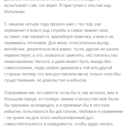
испытывает сам, тот верит. Я приступил к опытам над
больными.
С лишком четыре года прошло уже с тех пор, как
переменил я вовсе род службы и самое звание своё,
оставил, как говорится, врачебную практику, и вовсе не
занимаюсь лечением. Для меня, относительно выгод
житейских, решительно всё равно, та ли, другая ли школа
первенствует, а это, позвольте заметить, обстоятельство
немаловажное. Нехотя, и даже может быть иногда без
самосознания, люди упорно держались той или другой
стороны потому, что oнa доставляла им не только способы
существования, но довольство и избыток.
Спрашиваю вас по совести: если бы я, как аллопат, жил в
большом городе, в столице; звание и искусство моё были
бы признаны всенародно, и я проживал бы в честном
избытке, пользовался бы достатком, любовью и уважением
- не нужен ли для этого необыкновенный дух,
самостоятельность и правдивость, чтобы вдруг начать