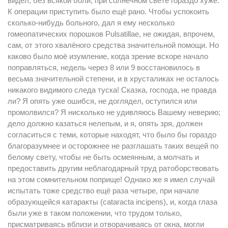
видел, без всякой боли, при солнечном свете гораздо хуже.
К операции приступить было ещё рано. Чтобы успокоить
сколько-нибудь больного, дал я ему несколько
гомеопатических порошков Pulsatillaе, не ожидая, впрочем,
сам, от этого хвалёного средства значительной помощи. Но
каково было моё изумление, когда зрение вскоре начало
поправляться, недель через 8 или 9 восстановилось в
весьма значительной степени, и в хрусталиках не осталось
никакого видимого следа туска! Сказка, господа, не правда
ли? Я опять уже ошибся, не доглядел, оступился или
промолвился? Я нисколько не удивляюсь Вашему неверию;
дело должно казаться нелепым, и я, опять зря, должен
согласиться с теми, которые находят, что было бы гораздо
благоразумнее и осторожнее не разглашать таких вещей по
белому свету, чтобы не быть осмеянным, а молчать и
предоставить другим неблагодарный труд ратоборствовать
на этом сомнительном поприще! Однако же я имел случай
испытать тоже средство ещё раза четыре, при начале
образующейся катаракты (саtaracta incipens), и, когда глаза
были уже в таком положении, что трудом только,
присматриваясь вблизи и отворачиваясь от окна, могли