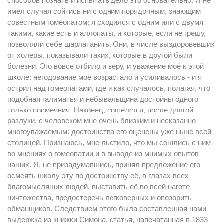
способов познать и испытать дело это основательно. Я не
имел случая coйтись ни с одним порядочным, знающим
совестным гомеопатом; я сходился с одним или с двумя
такими, какие есть и аллопаты, и которые, если не грешу,
позволяли себе шарлатанить. Они, в числе выздоровевших
от холеры, показывали таких, которые в другой были
болезни. Эго вовсе отбило и веру, и yважение моё к этой
школе: негодование моё возрастало и усиливалось - и я
ocтрил над гомеопатами, где и как случалось, полагая, что
подобная галиматья и небывальщина достойны одного
только посмеяния. Наконец, сошёлся я, после долгой
разлуки, с человеком мне очень близким и несказанно
многоуважаемым: достоинства его оценены уже ныне всей
столицей. Признаюсь, мне льстило, что мы сошлись с ним
во мнениях о гомеопатии и в выводе из мнимых опытов
наших. Я, не призадумавшись, принял предложение его
осмеять школу эту по достоинству её, в глазах всех
благомыслящих людей, выставить её во всей наготе
ничтожества, предостеречь легковерных и опозорить
обманщиков. Следствием этого была составленная нами
выдержка из книжки Симона, статья, напечатанная в 1833