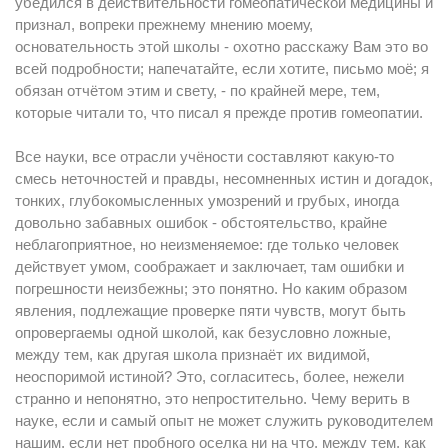
убедился в действительности гомеопатической медицины и
признал, вопреки прежнему мнению моему,
основательность этой школы - охотно расскажу Вам это во
всей подробности; напечатайте, если хотите, письмо моё; я
обязан отчётом этим и свету, - по крайней мере, тем,
которые читали то, что писал я прежде против гомеопатии.
Все науки, все отрасли учёности составляют какую-то
смесь неточностей и правды, несомненных истин и догадок,
тонких, глубокомысленных умозрений и грубых, иногда
довольно забавных ошибок - обстоятельство, крайне
неблагоприятное, но неизменяемое: где только человек
действует умом, соображает и заключает, там ошибки и
погрешности неизбежны; это понятно. Но каким образом
явления, подлежащие проверке пяти чувств, могут быть
опровергаемы одной школой, как безусловно ложные,
между тем, как другая школа признаёт их видимой,
неоспоримой истиной? Это, coгласитесь, более, нежели
странно и непонятно, это непростительно. Чему верить в
науке, если и самый опыт не может служить руководителем
нашим, если нет пробного оселка ни на что, между тем, как