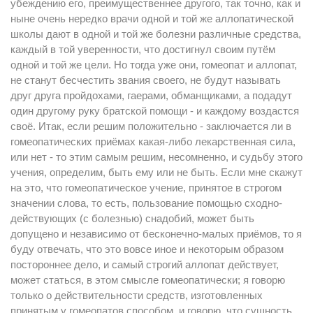
убеждению его, преимущественнее другого, так точно, как и
ныне очень нередко врачи одной и той же аллопатической
школы дают в одной и той же болезни различные средства,
каждый в той уверенности, что достигнул своим путём
одной и той же цели. Но тогда уже они, гомеопат и аллопат,
не станут бесчестить звания своего, не будут называть
друг друга пройдохами, гаерами, обманщиками, а подадут
один другому руку братской помощи - и каждому воздастся
своё. Итак, если решим положительно - заключается ли в
гомеопатических приёмах какая-либо лекарственная сила,
или нет - то этим самым решим, несомненно, и судьбу этого
учения, определим, быть ему или не быть. Если мне скажут
на это, что гомеопатическое учение, принятое в строгом
значении слова, то есть, пользование помощью сходно-
действующих (с болезнью) снадобий, может быть
допущено и независимо от бесконечно-малых приёмов, то я
буду отвечать, что это вовсе иное и некоторым образом
постороннее дело, и самый строгий аллопат действует,
может статься, в этом смысле гомеопатически; я говорю
только о действительности средств, изготовленных
принятым у гомеопатов способом, и говорю, что сущность