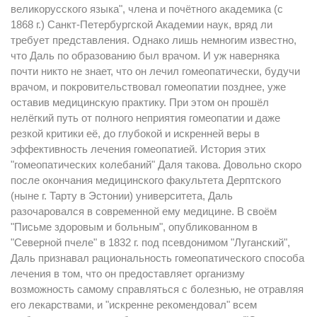
великорусского языка", члена и почётного академика (с
1868 г.) Санкт-Петербургской Академии наук, вряд ли
требует представления. Однако лишь немногим известно,
что Даль по образованию был врачом. И уж наверняка
почти никто не знает, что он лечил гомеопатически, будучи
врачом, и покровительствовал гомеопатии позднее, уже
оставив медицинскую практику. При этом он прошёл
нелёгкий путь от полного неприятия гомеопатии и даже
резкой критики её, до глубокой и искренней веры в
эффективность лечения гомеопатией. История этих
"гомеопатических колебаний" Даля такова. Довольно скоро
после окончания медицинского факультета Дерптского
(ныне г. Тарту в Эстонии) университета, Даль
разочаровался в современной ему медицине. В своём
"Письме здоровым и больным", опубликованном в
"Северной пчеле" в 1832 г. под псевдонимом "Луганский",
Даль признавал рациональность гомеопатического способа
лечения в том, что он предоставляет организму
возможность самому справляться с болезнью, не отравляя
его лекарствами, и "искренне рекомендовал" всем