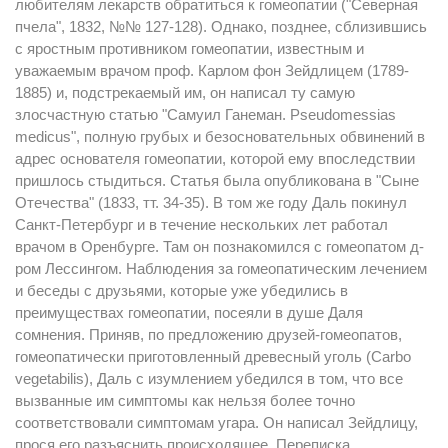
любителям лекарств обратиться к гомеопатии ("Северная
пчела", 1832, №№ 127-128). Однако, позднее, сблизившись
с яростным противником гомеопатии, известным и
уважаемым врачом проф. Карлом фон Зейдлицем (1789-
1885) и, подстрекаемый им, он написал ту самую
злосчастную статью "Самуил Ганеман. Pseudomessias
medicus", полную грубых и безосновательных обвинений в
адрес основателя гомеопатии, которой ему впоследствии
пришлось стыдиться. Статья была опубликована в "Сыне
Отечества" (1833, тт. 34-35). В том же году Даль покинул
Санкт-Петербург и в течение нескольких лет работал
врачом в Оренбурге. Там он познакомился с гомеопатом д-
ром Лессингом. Наблюдения за гомеопатическим лечением
и беседы с друзьями, которые уже убедились в
преимуществах гомеопатии, посеяли в душе Даля
сомнения. Приняв, по предложению друзей-гомеопатов,
гомеопатически приготовленный древесный уголь (Carbo
vegetabilis), Даль с изумлением убедился в том, что все
вызванные им симптомы как нельзя более точно
соответствовали симптомам угара. Он написал Зейдлицу,
прося его разъяснить происходящее. Переписка,