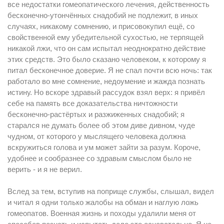
все недостатки гомеопатического лечения, действенность
бесконечно-утончённых снадобий не подлежит, в иных
случаях, никакому сомнению, и присовокупил ещё, со
свойственной ему убедительной сухостью, не терпящей
никакой лжи, что он сам испытал неоднократно действие
этих средств. Это было сказано человеком, к которому я
питал бесконечное доверие. Я не спал почти всю ночь: так
работало во мне сомнение, недоумение и жажда познать
истину. Но вскоре здравый рассудок взял верх: я привёл
себе на память все доказательства ничтожности
бесконечно-растёртых и разжиженных снадобий; я
старался не думать более об этом диве дивном, чуде
чудном, от которого у мыслящего человека должна
вскружиться голова и ум может зайти за разум. Короче,
удобнее и сообразнее со здравым смыслом было не
верить - и я не верил.
Вслед за тем, вступив на поприще службы, слышал, видел
и читал я одни только жалобы на обман и наглую ложь
гомеопатов. Военная жизнь и походы удалили меня от