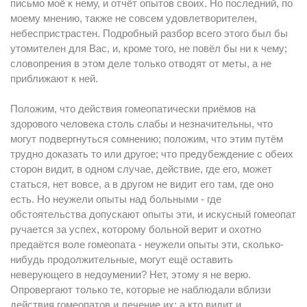
письмо моё к нему, и отчёт опытов своих. Но последний, по
моему мнению, также не совсем удовлетворителен,
небеспристрастен. Подробный разбор всего этого был бы
утомителен для Вас, и, кроме того, не повёл бы ни к чему;
словопрения в этом деле только отводят от меты, а не
приближают к ней.
Положим, что действия гомеопатически пpиёмов на
здорового человека столь слабы и незначительны, что
могут подвергнуться сомнению; положим, что этим путём
трудно доказать то или другое; что предубеждение с обеих
сторон видит, в одном случае, действие, где его, может
статься, нет вовсе, а в другом не видит его там, где оно
есть. Но неужели опыты над больными - где
обстоятельства допускают опыты эти, и искусный гомеопат
ручается за успех, которому больной верит и охотно
предаётся воле гомеопата - неужели опыты эти, сколько-
нибудь продолжительные, могут ещё оставить
неверующего в недоумении? Нет, этому я не верю.
Опровергают только те, которые не наблюдали вблизи
действия гомеопатов и лечение их; а кто видит и