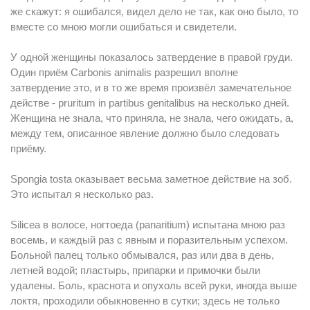
же скажут: я ошибался, видел дело не так, как оно было, то
вместе со мною могли ошибаться и свидетели.
У одной женщины показалось затвердение в правой груди.
Один приём Carbonis animalis разрешил вполне
затвердение это, и в то же время произвёл замечательное
действе - pruritum in partibus genitalibus на несколько дней.
Женщина не знала, что приняла, не знала, чего ожидать, а,
между тем, описанное явление должно было следовать
приёму.
Spongia tosta оказывает весьма заметное действие нa зоб.
Это испытал я несколько раз.
Silicеa в волосе, ногтоеда (panaritium) испытана мною раз
восемь, и каждый раз с явным и поразительным успехом.
Больной палец только обмывался, раз или два в день,
летней водой; пластырь, припарки и примочки были
удалены. Боль, краснота и опухоль всей руки, иногда выше
локтя, проходили обыкновенно в сутки; здесь не только