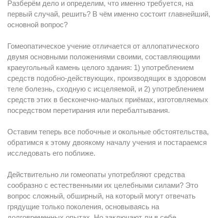
Разберём дело и определим, что именно требуется, на
первый случай, решить? В чём именно состоит главнейший,
основной вопрос?
Гомеопатическое учение отличается от аллопатического
двумя основными положениями своими, составляющими
краеугольный камень целого здания: 1) употреблением
средств подобно-действующих, производящих в здоровом
теле болезнь, сходную с исцеляемой, и 2) употреблением
средств этих в бесконечно-малых приёмах, изготовляемых
посредством перетирания или перебалтывания.
Оставим теперь все побочные и окольные обстоятельства,
обратимся к этому двоякому началу учения и постараемся
исследовать его поближе.
Действительно ли гомеопаты употребляют средства
сообразно с естественными их целебными силами? Это
вопрос сложный, обширный, на который могут отвечать
грядущие только поколения, основываясь на
долговременных опытах. Но заключают ли в себе