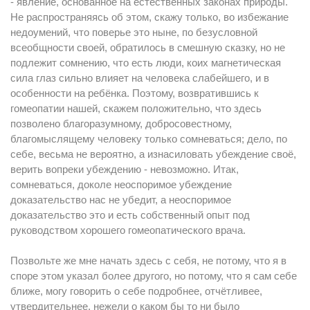
- явление, основанное на естественных законах природы.
Не распространяясь об этом, скажу только, во избежание
недоумений, что поверье это ныне, по безусловной
всеобщности своей, обратилось в смешную сказку, но не
подлежит сомнению, что есть люди, коих магнетическая
сила глаз сильно влияет на человека слабейшего, и в
особенности на ребёнка. Поэтому, возвратившись к
гомеопатии нашей, скажем положительно, что здесь
позволено благоразумному, добросовестному,
благомыслящему человеку только сомневаться; дело, по
себе, весьма не вероятно, а изнасиловать убеждение своё,
верить вопреки убеждению - невозможно. Итак,
сомневаться, доколе неоспоримое убеждение
доказательство нас не убедит, а неоспоримое
доказательство это и есть собственный опыт под
руководством хорошего гомеопатического врача.
Позвольте же мне начать здесь с себя, не потому, что я в
споре этом указал более другого, но потому, что я сам себе
ближе, могу говорить о себе подробнее, отчётливее,
утвердительнее, нежели о каком бы то ни было