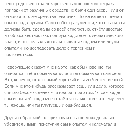
непосредственно за лекарственным порошком; ни разу
припадки от различных средств не были одинаковы, или от
одного и того же средства различны. То же нашёл я, делая
опыты над другими. Само собою разумеется, что опыты эти
должны быть сделаны со всей строгостью, отчётливостью
и добросовестностью, под руководством гомеопатического
врача, и что нельзя удовольствоваться одним или двумя
опытами, но исследовать дело с терпением и
постоянством.
Неверующие скажут мне на это, как обыкновенно: ты
ошибался, тебя обманывали, или ты обманывал сам себя.
Это, конечно, ответ самый коpoткий и самый естественный.
Если мне кто-нибудь рассказывает вещь или дело, которое
считаю бессмысленным, и говорит при этом: "Я сам видел,
сам испытал", тогда мне остаётся только отвечать ему: или
ты лжёшь, или ты плутуешь и ошибаешься.
Друг и собрат мой, не признавая опытов моих довольно
убедительными, приступил сам к опытам и напечатал и