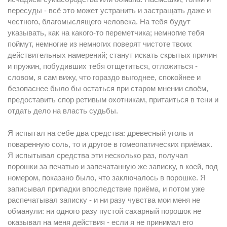
пересуды - всё это может устранить и застращать даже и
честного, благомыслящего человека. На тебя будут
указывать, как на какого-то переметчика; немногие тебя
поймут, немногие из немногих поверят чистоте твоих
действительных намерений; станут искать скрытых причин
и пружин, побудивших тебя отщетиться, отложиться -
словом, я сам вижу, что гораздо выгоднее, спокойнее и
безопаснее было бы остаться при старом мнении своём,
предоставить спор ретивым охотникам, притаиться в тени и
отдать дело на власть судьбы.
Я испытал на себе два средства: древесный уголь и
поваренную соль, то и другое в гомеопатических приёмах.
Я испытывал средства эти несколько раз, получал
порошки за печатью и запечатанную же записку, в коей, под
номером, показано было, что заключалось в порошке. Я
записывал припадки впоследствие приёма, и потом уже
распечатывал записку - и ни разу чувства мои меня не
обманули: ни одного разу пустой сахарный порошок не
оказывал на меня действия - если я не принимал его