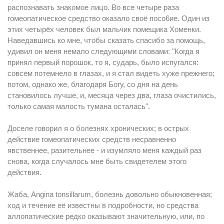
распознавать знакомое лицо. Во все четыре раза
гомеопатическое средство оказало своё пoсo6ие. Один из
этих четырёх человек был мальчик помещика Хоменки.
Наведавшись ко мне, чтобы сказать спасибо за помощь,
удивил он меня немало следующими словами: "Когда я
принял первый порошок, то я, сударь, было испугался:
совсем потемнело в глазах, и я стал видеть хуже прежнего;
потом, однако же, благодаря Богу, со дня на день
становилось лучше, и, месяца через два, глаза очистились,
только самая малость тумана осталась".
Доселе говорил я о болезнях хронических; в острых
действие гомеопатических средств несравненно
явственнее, разительнее - и изумляло меня каждый раз
снова, когда случалось мне быть свидетелем этого
действия.
Жаба, Аngina tonsillarum, болезнь довольно обыкновенная;
ход и течение её известны в подробности, но средства
аллопатические редко оказывают значительную, или, по