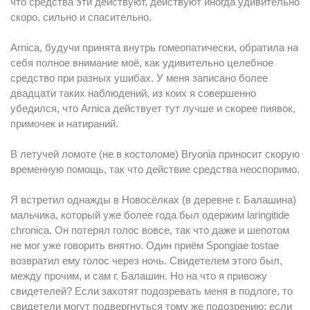
что средства эти действуют, действуют иногда удивительно
скоро, сильно и спасительно.
Arnica, будучи принята внутрь гомеопатически, обратила на
себя полное внимание моё, как удивительно целебное
средство при разных ушибах. У меня записано более
двадцати таких наблюдений, из коих я совершенно
убедился, что Arnica действует тут лучше и скорее пиявок,
примочек и натираний.
В летучей ломоте (не в костоломе) Bryonia приносит скорую
временную помощь, так что действие средства неоспоримо.
Я встретил однажды в Новосёлках (в деревне г. Балашина)
мальчика, который уже более года был одержим laringitide
chronica. Он потерял голос вовсе, так что даже и шепотом
не мог уже говорить внятно. Один приём Spongiae tostae
возвратил ему голос через ночь. Свидетелем этого был,
между прочим, и сам г. Балашин. Но на что я привожу
свидетелей? Если захотят подозревать меня в подлоге, то
свидетели могут подвергнуться тому же подозрению; если