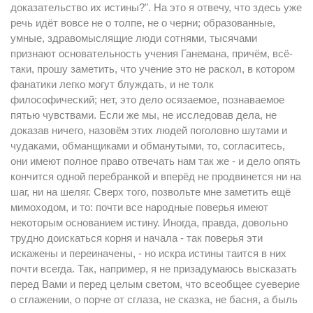
доказательство их истины?". На это я отвечу, что здесь уже
речь идёт вовсе не о толпе, не о черни; образованные,
умные, здравомыслящие люди сотнями, тысячами
признают основательность учения Ганемана, причём, всё-
таки, прошу заметить, что учение это не раскол, в котором
фанатики легко могут блуждать, и не толк
философический; нет, это дело осязаемое, познаваемое
пятью чувствами. Если же мы, не исследовав дела, не
доказав ничего, назовём этих людей поголовно шутами и
чудаками, обманщиками и обманутыми, то, согласитесь,
они имеют полное право отвечать нам так же - и дело опять
кончится одной перебранкой и вперёд не продвинется ни на
шаг, ни на шеляг. Сверх того, позвольте мне заметить ещё
мимоходом, и то: почти все народные поверья имеют
некоторым основанием истину. Иногда, правда, довольно
трудно доискаться корня и начала - так поверья эти
искажены и переиначены, - но искра истины таится в них
почти всегда. Так, например, я не призадумаюсь высказать
перед Вами и перед целым светом, что всеобщее суеверие
о сглажении, о порче от сглаза, не сказка, не басня, а быль