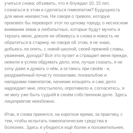
учиться снова; объявить, что я блуждал 10, 15 лет,
сознаться в этом и сделаться гомеопатом? Будущность
для меня неизвестна. Не говоря о тревоге, которую
произвёл бы переворот этот по целому городу, о несносном
внимании зевак и любопытных, которые будут мучить и
терзать меня, доколе не обживусь я снова и новость не
обратиться в старину, не говоря об этом, я не знаю,
добьюсь ли опять, с новой школой, своей прежней славы,
уважения, дохода? Всё это пугает и стращает меня прежде,
нежели я успею обдумать дело, или, лучше сказать, я не
хочу даже и думать о нём, а остаюсь при своём - и,
раздражённый почасту похвалами, похвальбою и
нападками гомеопатов, начинаю козырять и сам; дело
надоедает мне, опостылело, опротивело и, согласитесь, я
не могу уже быть судьёй в своём собственном деле. Здесь
лицеприятие неизбежно.
Итак, я снова принялся, на короткое время, за практику, с
тем, чтобы испытать гомеопатические средства в
болезнях. Здесь я убедился ещё более и положительнее,