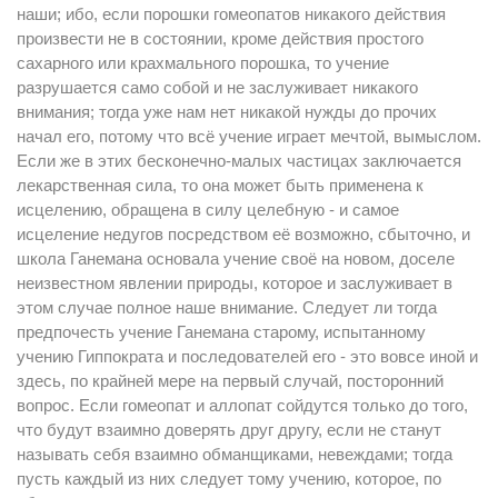
наши; ибо, если порошки гомеопатов никакого действия
произвести не в состоянии, кроме действия простого
сахарного или крахмального порошка, то учение
разрушается само собой и не заслуживает никакого
внимания; тогда уже нам нет никакой нужды до прочих
начал его, потому что всё учение играет мечтой, вымыслом.
Если же в этих бесконечно-малых частицах заключается
лекарственная сила, то она может быть применена к
исцелению, обращена в силу целебную - и самое
исцеление недугов посредством её возможно, сбыточно, и
школа Ганемана основала учение своё на новом, доселе
неизвестном явлении природы, которое и заслуживает в
этом случае полное наше внимание. Следует ли тогда
предпочесть учение Ганемана старому, испытанному
учению Гиппократа и последователей его - это вовсе иной и
здесь, по крайней мере на первый случай, посторонний
вопрос. Если гомеопат и аллопат сойдутся только до того,
что будут взаимно доверять друг другу, если не станут
называть себя взаимно обманщиками, невеждами; тогда
пусть каждый из них следует тому учению, которое, по