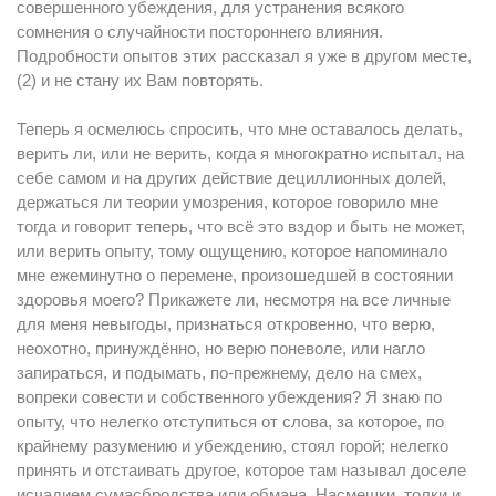
совершенного убеждения, для устранения всякого
сомнения о случайности постороннего влияния.
Подробности опытов этих рассказал я уже в другом месте,
(2) и не стану их Вам повторять.
Теперь я осмелюсь спросить, что мне оставалось делать,
верить ли, или не верить, когда я многократно испытал, на
себе самом и на других действие дециллионных долей,
держаться ли теории умозрения, которое говорило мне
тогда и говорит теперь, что всё это вздор и быть не может,
или верить опыту, тому ощущению, которое напоминало
мне ежеминутно о перемене, произошедшей в состоянии
здоровья моего? Прикажете ли, несмотря на все личные
для меня невыгоды, признаться откровенно, что верю,
неохотно, принуждённо, но верю поневоле, или нагло
запираться, и подымать, по-прежнему, дело на смех,
вопреки совести и собственного убеждения? Я знаю по
опыту, что нелегко отступиться от слова, за которое, по
крайнему разумению и убеждению, стоял горой; нелегко
принять и отстаивать другое, которое там называл доселе
исчадием сумасбродства или обмана. Насмешки, толки и