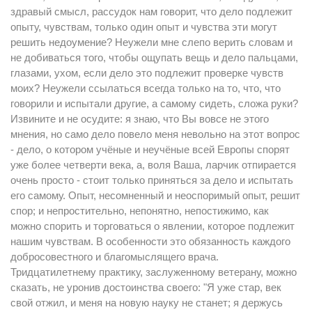
здравый смысл, рассудок нам говорит, что дело подлежит
опыту, чувствам, только один опыт и чувства эти могут
решить недоумение? Неужели мне слепо верить словам и
не добиваться того, чтобы ощупать вещь и дело пальцами,
глазами, ухом, если дело это подлежит проверке чувств
моих? Неужели ссылаться всегда только на то, что, что
говорили и испытали другие, а самому сидеть, сложа руки?
Извините и не осудите: я знаю, что Вы вовсе не этого
мнения, но само дело повело меня невольно на этот вопрос
- дело, о котором учёные и неучёные всей Европы спорят
уже более четверти века, а, воля Ваша, ларчик отпирается
очень просто - стоит только приняться за дело и испытать
его самому. Опыт, несомненный и неоспоримый опыт, решит
спор; и непростительно, непонятно, непостижимо, как
можно спорить и торговаться о явлении, которое подлежит
нашим чувствам. В особенности это обязанность каждого
добросовестного и благомыслящего врача.
Тридцатилетнему практику, заслуженному ветерану, можно
сказать, не уронив достоинства своего: "Я уже стар, век
свой отжил, и меня на новую науку не станет; я держусь