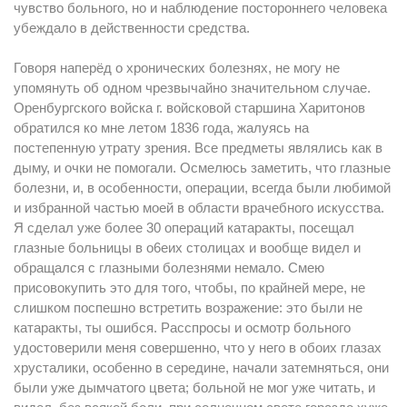
чувство больного, но и наблюдение постороннего человека
убеждало в действенности средства.
Говоря наперёд о хронических болезнях, не могу не
упомянуть об одном чрезвычайно значительном случае.
Оренбургского войска г. войсковой старшина Харитонов
обратился ко мне летом 1836 года, жалуясь на
постепенную утрату зрения. Все предметы являлись как в
дыму, и очки не помогали. Осмелюсь заметить, что глазные
болезни, и, в особенности, операции, всегда были любимой
и избранной частью моей в области врачебного искусства.
Я сделал уже более 30 операций катаракты, посещал
глазные больницы в o6еих столицах и вообще видел и
обращался с глазными болезнями немало. Смею
присовокупить это для того, чтобы, по крайней мере, не
слишком поспешно встретить возражение: это были не
катаракты, ты ошибся. Расспросы и осмотр больного
удостоверили меня совершенно, что у него в обоих глазах
хрусталики, особенно в середине, начали затемняться, они
были уже дымчатого цвета; больной не мог уже читать, и