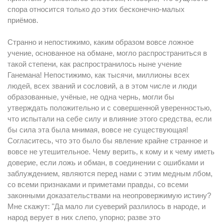
спора относится только до этих бесконечно-малых
приёмов.
Странно и непостижимо, каким образом вовсе ложное
учение, основанное на обмане, могло распространиться в
такой степени, как распространилось ныне учение
Ганемана! Непостижимо, как тысячи, миллионы всех
людей, всех званий и сословий, а в этом числе и люди
образованные, учёные, не одна чернь, могли бы
утверждать положительно и с совершенной уверенностью,
что испытали на себе силу и влияние этого средства, если
бы сила эта была мнимая, вовсе не существующая!
Согласитесь, что это было бы явление крайне странное и
вовсе не утешительное. Чему верить, к кому и к чему иметь
доверие, если ложь и обман, в соединении с ошибками и
заблуждением, являются перед нами с этим медным лбом,
со всеми признаками и приметами правды, со всеми
законными доказательствами на неопровержимую истину?
Мне скажут: "Да мало ли суеверий разлилось в народе, и
народ верует в них слепо, упорно; разве это