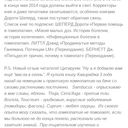
в конце мая 2014 года должны выйти в свет. Корректоры
книг и даже печатники зачитываются, особенно книгами
Дороти Шеперд, такая поступает обратная связь.
Список книг по подписке: ШЕПЕРД Дороти «Первая помощь
в гомеопатии», «Магия малых доз. Истории болезни,
истории излечения», «Инфекционные болезни в
гомеопатии». ЛИТТЛ Дэвид «Продвинутые методы
Ганемана. Потенции LM» (Переиздание). БЕРНЕТТ Дж.
«Пятьдесят причин, почему я гомеопат» (Переиздание).
P.S. Новый отзыв читателя! Цитируем:
"Ну а я добавлю вам
ещё "масла в огонь". Я купила книгу Кавираджа 3 года
назад на немецком и практикую гомеопатию на даче со
своими растениями постоянно. Sambucus - опрыскиваю
в мае сливы, яблони. Thuja, Cimicifuga - против тли.
Bovista, Teucreum - грибковые, вирусные заболевания
(помидоры, фасоль). Cuprum - любят огурцы. Из своего
опыта могу сказать, что гомеопатия не помогает, если
мы больного не до конца поняли, распознали или не
хватило знаний. При тщательном изучении и