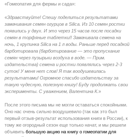
«Гомеопатия для фермы и сада»:
«
Здравствуйте! Спешу поделиться результатами
замачивания семян огурцов в Silica. Из 10 семян ростки
появились у двух. И это через 15 часов после посадки
семян в торфяные таблетки!! Замачивала семена на
ночь, 1 крупинка Silica на 1 л воды. Раньше перед посадкой
барботировала (барботирование — это пропускание
семян через пузырьки воздуха в воде. — Прим.
издательства) семена и ростки появлялись через 2-3
суток! У меня нет слов! Я так воодушевилась
результатами! Огромное спасибо издательству за
такую чудесную, полезную книгу! Буду продолжать свои
эксперименты. С уважением, Валентина К.
»
После этого письма мы не могли оставаться спокойными.
Оно нас очень сильно воодушевило (так как это был
первый отзыв-результат использования книги в России), к
тому же огородный сезон еще только начат, и мы решили
объявить
большую акцию на книгу о гомеопатии для