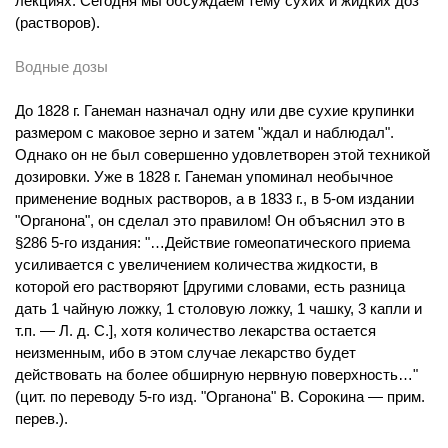
лекциях. Сегодня мы обсуждаем тему сухих и жидких доз
(растворов).
Водные дозы
До 1828 г. Ганеман назначал одну или две сухие крупинки
размером с маковое зерно и затем "ждал и наблюдал".
Однако он не был совершенно удовлетворен этой техникой
дозировки. Уже в 1828 г. Ганеман упоминал необычное
применение водных растворов, а в 1833 г., в 5-ом издании
"Органона", он сделал это правилом! Он объяснил это в
§286 5-го издания: "…Действие гомеопатического приема
усиливается с увеличением количества жидкости, в
которой его растворяют [другими словами, есть разница
дать 1 чайную ложку, 1 столовую ложку, 1 чашку, 3 капли и
т.п. — Л. д. С.], хотя количество лекарства остается
неизменным, ибо в этом случае лекарство будет
действовать на более обширную нервную поверхность…"
(цит. по переводу 5-го изд. "Органона" В. Сорокина — прим.
перев.).