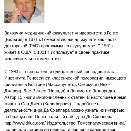
Закончил медицинский факультет университета в Генте
(Бельгия) в 1971 г. Гомеопатию начал изучать как часть
докторской (PhD) программы по акупунктуре. С 1981 г.
живет в США, с 1991 г. использует в своей практике
исключительно гомеопатию.
С 1993 г. - основатель и единственный преподаватель
Института Ренессанса классической гомеопатии, имеющего
филиалы в Бостоне (Массачусетс), Сикокусе (Нью-
Джерси), Лас-Вегасе (Невада) и Лонгмонте (Колорадо).
Автор 15 книг и многочисленных статей. В настоящее время
живет в Сан-Диего (Калифорния). Подробнее о
деятельности д-ра Де Схеппера можно узнать из интервью
на hpathy.com. Персональный сайт д-ра Де Схеппера -
http://www.drluc.com/ Издательство "Гомеопатическая книга"
подписало договор на перевод и распространение книг