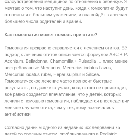
«злоупотребления медициной по отношению к ребенку». Я
мечтаю о том, что наступит день, когда к гомеопатии будут
относиться с большим уважением, и она войдёт в арсенал
большего числа родителей и врачей.
Как гомеопатия может помочь при отите?
Гомеопатия прекрасно справляется с лечением отитов. Её
подход к лечению отитов описывается формулой АВС + Р:
Aconitum, Belladonna, Chamomilla + Pulsatilla … плюс менее
востребованные Mercurius, Mercurius iodatus flavus,
Mercurius iodatus ruber, Hepar sulphur и Silicea.
Гомеопатическое лечение часто приносит быстрые
результаты, но даже в случаях, когда этого не происходит,
всё равно создаётся впечатление, что у детей, которых
лечили с помощью гомеопатии, наблюдается впоследствии
меньше случаев отита, чем у тех, кому назначались
антибиотики.
Согласно данным одного из недавних исследований 75
детей со средним отитом, опубликованного в Pediatric