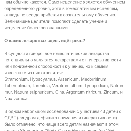
нам обычно кажется. Само исцеление является обучением
определенного уровня, хотя в гомеопатии мы исцеляем,
отнюдь не всегда прибегая к сознательному обучению.
Величайшие целители помогают сделать учение и
исцеление более осознанными.
О каких лекарствах здесь идёт речь?
В сущности говоря, все гомеопатические лекарства
потенциально являются лекарствами от гиперактивности
или пониженной способности к учению, но к самым
известным из них относятся:
Stramonium, Hyoscyamus, Arsenicum, Medorrhinum,
Tuberculinum, Tarentula, Veratrum album, Lycopodium, Natrum
mur, Natrum sulphuricum, Cina, Argentum nitricum, Zincum, и
Nux vomica.
В одном небольшом исследовании с участием 43 детей с
СДВГ (синдром дефицита внимания и гиперактивности)
было отмечено, что чаще всего детям назначают в этом
случае Stramonium (35%), Cina и Hyoscyamus (по 19%