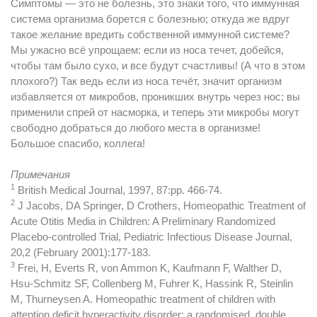
Симптомы — это не болезнь, это знаки того, что иммунная
система организма борется с болезнью; откуда же вдруг
такое желание вредить собственной иммунной системе?
Мы ужасно всё упрощаем: если из носа течет, добейся,
чтобы там было сухо, и все будут счастливы! (А что в этом
плохого?) Так ведь если из носа течёт, значит организм
избавляется от микробов, проникших внутрь через нос; вы
применили спрей от насморка, и теперь эти микробы могут
свободно добраться до любого места в организме!
Большое спасибо, коллега!
Примечания
1
British Medical Journal, 1997, 87:pp. 466-74.
2
J Jacobs, DA Springer, D Crothers, Homeopathic Treatment of
Acute Otitis Media in Children: A Preliminary Randomized
Placebo-controlled Trial, Pediatric Infectious Disease Journal,
20,2 (February 2001):177-183.
3
Frei, H, Everts R, von Ammon K, Kaufmann F, Walther D,
Hsu-Schmitz SF, Collenberg M, Fuhrer K, Hassink R, Steinlin
M, Thurneysen A. Homeopathic treatment of children with
attention deficit hyperactivity disorder: a randomised, double