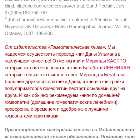
blind, placebo controlled crossover trial. Eur J Pediatr., July
27,2005;164:758-767.
4
John Lamont, «Homeopathic Treatment of Attention Deficit
Hyperactivity Disorder,» British Homeopathic Journal, Vol. 86,
October, 1997, 196-200.
От издательства «Гомеопатическая книга».
Мы
надеемся осуществить перевод книг Даны Ульмана в
наилучшем качестве! Отметим книги
Миранды КАСТРО
,
которые готовятся к печати, и книги
Бегабати ЛЕННИХАН
,
которые только что вышли в свет. Миранда и Бегабати
большие друзья и соратники Даны, и книги этой тройки
популяризаторов гомеопатии пестрят ссылками друг на
друга. И как обычно рекомендуем книги по домашней
гомеопатии (домашние гомеопатические лечебники),
проверенные временем и одобренные лучшими
гомеопатами-практиками.
При копировании материала ссылка на Издательство
«Гомеопатическая книга» обязательна. Помните, что