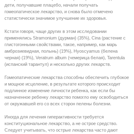
дети, получавшие плацебо, начали получать
гомеопатическое лекарство, и снова было отмечено
статистически значимое улучшение их здоровья.
Кстати говоря, чаще других в этом исследовании
применялись Stramonium (дурман) (35%), Cina (растение с
глистогонными свойствами, такое, например, как марь
амброзиевидная, полынь) (19%), Hyoscyamus (белена
черная) (19%), Veratrum album (чемерица белая), Tarentula
(испанский тарантул) и несколько других лекарств.
Гомеопатические лекарства способны обеспечить глубокое
и мощное исцеление, в результате которого происходит
подлинное изменение личности ребенка, как если бы
назначенное ребенку лекарство помогло ему освободиться
от окружавшей его со всех сторон пелены болезни.
Иногда для лечения гиперактивности требуется
конституциональное лекарство, а не острое средство.
Следует учитывать, что острые лекарства часто дают