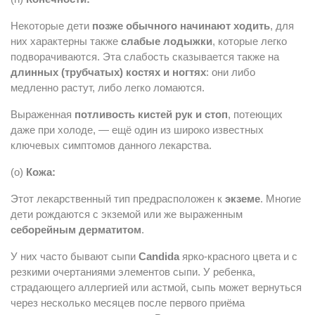
Некоторые дети
позже обычного начинают ходить
, для
них характерны также
слабые лодыжки
, которые легко
подворачиваются. Эта слабость сказывается также на
длинных (трубчатых) костях и ногтях
: они либо
медленно растут, либо легко ломаются.
Выраженная
потливость кистей рук и стоп
, потеющих
даже при холоде, — ещё один из широко известных
ключевых симптомов данного лекарства.
(o)
Кожа:
Этот лекарственный тип предрасположен к
экземе
. Многие
дети рождаются с экземой или же выраженным
себорейным дерматитом
.
У них часто бывают сыпи
Candida
ярко-красного цвета и с
резкими очертаниями элементов сыпи. У ребенка,
страдающего аллергией или астмой, сыпь может вернуться
через несколько месяцев после первого приёма