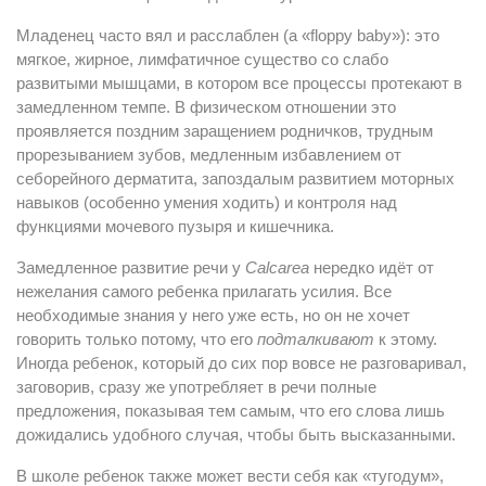
Младенец часто вял и расслаблен (a «floppy baby»): это
мягкое, жирное, лимфатичное существо со слабо
развитыми мышцами, в котором все процессы протекают в
замедленном темпе. В физическом отношении это
проявляется поздним заращением родничков, трудным
прорезыванием зубов, медленным избавлением от
себорейного дерматита, запоздалым развитием моторных
навыков (особенно умения ходить) и контроля над
функциями мочевого пузыря и кишечника.
Замедленное развитие речи у
Calcarea
нередко идёт от
нежелания самого ребенка прилагать усилия. Все
необходимые знания у него уже есть, но он не хочет
говорить только потому, что его
подталкивают
к этому.
Иногда ребенок, который до сих пор вовсе не разговаривал,
заговорив, сразу же употребляет в речи полные
предложения, показывая тем самым, что его слова лишь
дожидались удобного случая, чтобы быть высказанными.
В школе ребенок также может вести себя как «тугодум»,