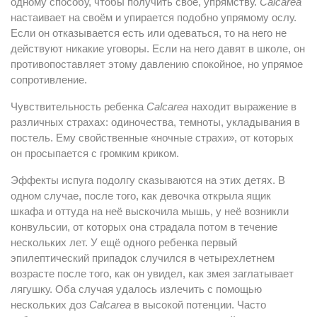
одному способу, чтобы получить своё, упрямству.
Calcarea
настаивает на своём и упирается подобно упрямому ослу.
Если он отказывается есть или одеваться, то на него не
действуют никакие уговоры. Если на него давят в школе, он
противопоставляет этому давлению спокойное, но упрямое
сопротивление.
Чувствительность ребенка
Calcarea
находит выражение в
различных страхах: одиночества, темноты, укладывания в
постель. Ему свойственные «ночные страхи», от которых
он просыпается с громким криком.
Эффекты испуга подолгу сказываются на этих детях. В
одном случае, после того, как девочка открыла ящик
шкафа и оттуда на неё выскочила мышь, у неё возникли
конвульсии, от которых она страдала потом в течение
нескольких лет. У ещё одного ребенка первый
эпилептический припадок случился в четырехлетнем
возрасте после того, как он увидел, как змея заглатывает
лягушку. Оба случая удалось излечить с помощью
нескольких доз
Calcarea
в высокой потенции. Часто