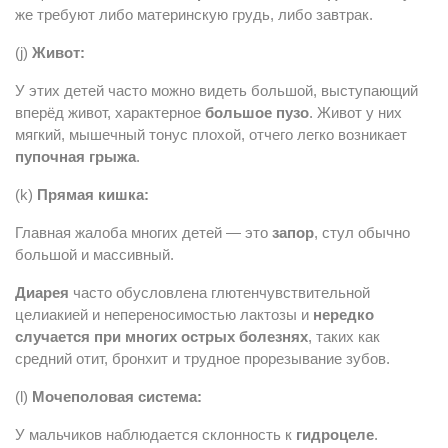
же требуют либо материнскую грудь, либо завтрак.
(j)
Живот:
У этих детей часто можно видеть большой, выступающий
вперёд живот, характерное
большое пузо
. Живот у них
мягкий, мышечный тонус плохой, отчего легко возникает
пупочная грыжа
.
(k)
Прямая кишка:
Главная жалоба многих детей — это
запор
, стул обычно
большой и массивный.
Диарея
часто обусловлена глютенчувствительной
целиакией и непереносимостью лактозы и
нередко
случается при многих острых болезнях
, таких как
средний отит, бронхит и трудное прорезывание зубов.
(l)
Мочеполовая система:
У мальчиков наблюдается склонность к
гидроцеле
.