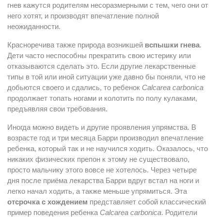
гнев кажутся родителям несоразмерными с тем, чего они от
него хотят, и производят впечатление полной
неожиданности.
Красноречива также природа возникшей
вспышки гнева
.
Дети часто неспособны прекратить свою истерику или
отказываются сделать это. Если другие лекарственные
типы в той или иной ситуации уже давно бы поняли, что не
добьются своего и сдались, то ребенок
Calcarea carbonica
продолжает топать ногами и колотить по полу кулаками,
предъявляя свои требования.
Иногда можно видеть и другие проявления упрямства. В
возрасте год и три месяца Барри производил впечатление
ребенка, который так и не научился ходить. Оказалось, что
никаких физических препон к этому не существовало,
просто мальчику этого вовсе не хотелось. Через четыре
дня после приёма лекарства Барри вдруг встал на ноги и
легко начал ходить, а также меньше упрямиться. Эта
отсрочка с хождением
представляет собой классический
пример поведения ребенка
Calcarea carbonica
. Родители