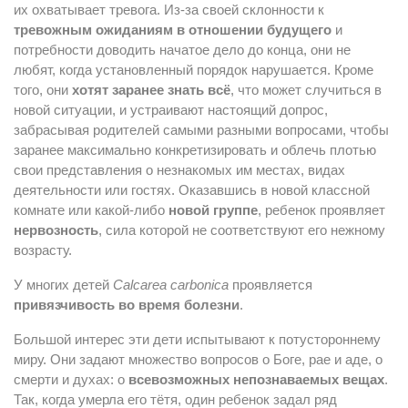
их охватывает тревога. Из-за своей склонности к
тревожным ожиданиям в отношении будущего
и
потребности доводить начатое дело до конца, они не
любят, когда установленный порядок нарушается. Кроме
того, они
хотят заранее знать всё
, что может случиться в
новой ситуации, и устраивают настоящий допрос,
забрасывая родителей самыми разными вопросами, чтобы
заранее максимально конкретизировать и облечь плотью
свои представления о незнакомых им местах, видах
деятельности или гостях. Оказавшись в новой классной
комнате или какой-либо
новой группе
, ребенок проявляет
нервозность
, сила которой не соответствуют его нежному
возрасту.
У многих детей
Calcarea carbonica
проявляется
привязчивость во время болезни
.
Большой интерес эти дети испытывают к потустороннему
миру. Они задают множество вопросов о Боге, рае и аде, о
смерти и духах: о
всевозможных непознаваемых вещах
.
Так, когда умерла его тётя, один ребенок задал ряд