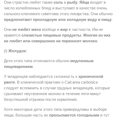
Они страстно любят также
соль
и
рыбу
.
Яйца
входят в
число излюбленных блюд и выступают в качестве очень
сильного ключевого симптома этого лекарства. Они обычно
предпочитают прохладную или холодную воду и пищу
.
Они
не любят мясо
вообще и
жир
в частности. Им не
нравятся
слизистые пищевые продукты
.
Многие из них
не любят или совершенно не переносят молоко
.
(i)
Желудок:
Дети этого типа отличаются обычно
медленным
пищеварением
.
У младенцев наблюдается склонность к
хронической
рвоте
. В клинической практике о
Calcarea carbonica
следует вспомнить в случае грудных младенцев, которые
срыгивают неусвоенное молоко в течение пяти минут
безуспешной отрыжки после кормления.
Хотя некоторые дети этого типа привередливы в выборе
пищи, большая часть их
просыпаются голодными
и тут