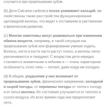
случается при прорезывании зубов.
(b) Дети
Calcarea carbonica
плохо усваивают кальций
, им
свойственны также расстройства функционирования
щитовидной железы, что ведет к отставанию в умственном
и физическом развитии.
(с)
Многие симптомы могут развиваться при изменении
обмена веществ
, например, в такой ситуации как
прорезывание зубов или формирование умения ходить.
Волосы, ногти и кости часто растут плохо, а железы легко
увеличиваются и твердеют. С возрастом дети нередко
становятся анемичными и зябкими и — очень характерная
особенность этого типа — потеют, даже когда им холодно.
(d) В общем,
ухудшение у них возникает от
прорезывания зубов
, физического напряжения,
холодной
и сырой погоды
, от
перемены погоды
от тепла к холоду
и от питья
молока
. Их состояние улучшается от теплого и
сухого воздуха. Из всех времен года они предпочитают
лето.