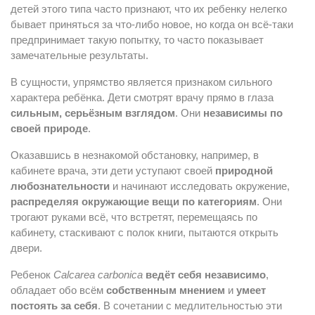
детей этого типа часто признают, что их ребенку нелегко
бывает приняться за что-либо новое, но когда он всё-таки
предпринимает такую попытку, то часто показывает
замечательные результаты.
В сущности, упрямство является признаком сильного
характера ребёнка. Дети смотрят врачу прямо в глаза
сильным, серьёзным взглядом
. Они
независимы по
своей природе
.
Оказавшись в незнакомой обстановку, например, в
кабинете врача, эти дети уступают своей
природной
любознательности
и начинают исследовать окружение,
распределяя окружающие вещи по категориям
. Они
трогают руками всё, что встретят, перемещаясь по
кабинету, стаскивают с полок книги, пытаются открыть
двери.
Ребенок
Calcarea carbonica
ведёт себя независимо
,
обладает обо всём
собственным мнением
и
умеет
постоять за себя
. В сочетании с медлительностью эти