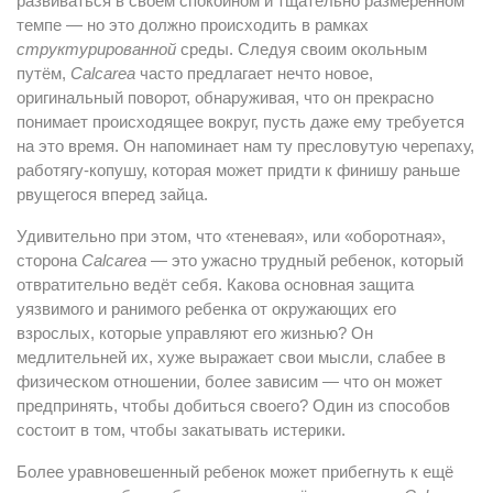
развиваться в своем спокойном и тщательно размеренном
темпе — но это должно происходить в рамках
структурированной
среды. Следуя своим окольным
путём,
Calcarea
часто предлагает нечто новое,
оригинальный поворот, обнаруживая, что он прекрасно
понимает происходящее вокруг, пусть даже ему требуется
на это время. Он напоминает нам ту пресловутую черепаху,
работягу-копушу, которая может придти к финишу раньше
рвущегося вперед зайца.
Удивительно при этом, что «теневая», или «оборотная»,
сторона
Calcarea
— это ужасно трудный ребенок, который
отвратительно ведёт себя. Какова основная защита
уязвимого и ранимого ребенка от окружающих его
взрослых, которые управляют его жизнью? Он
медлительней их, хуже выражает свои мысли, слабее в
физическом отношении, более зависим — что он может
предпринять, чтобы добиться своего? Один из способов
состоит в том, чтобы закатывать истерики.
Более уравновешенный ребенок может прибегнуть к ещё