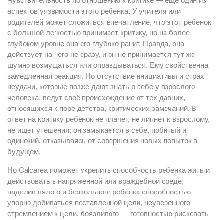
Чувствительность по отношению к критике — ещё один из
аспектов уязвимости этого ребенка. У учителя или
родителей может сложиться впечатление, что этот ребенок
с большой легкостью принимает критику, но на более
глубоком уровне она его глубоко ранит. Правда, она
действует на него не сразу, и он не принимается тут же
шумно возмущаться или оправдываться. Ему свойственна
замедленная реакция. Но отсутствие инициативы и страх
неудачи, которые позже дают знать о себе у взрослого
человека, ведут своё происхождение от тех давних,
относящихся к поре детства, критических замечаний. В
ответ на критику ребенок не плачет, не липнет к взрослому,
не ищет утешения; он замыкается в себе, побитый и
одинокий, отказываясь от совершения новых попыток в
будущем.
Но Calcarea поможет укрепить способность ребенка жить и
действовать в напряженной или враждебной среде,
наделив вялого и безвольного ребенка способностью
упорно добиваться поставленной цели, неуверенного —
стремлением к цели, боязливого — готовностью рисковать