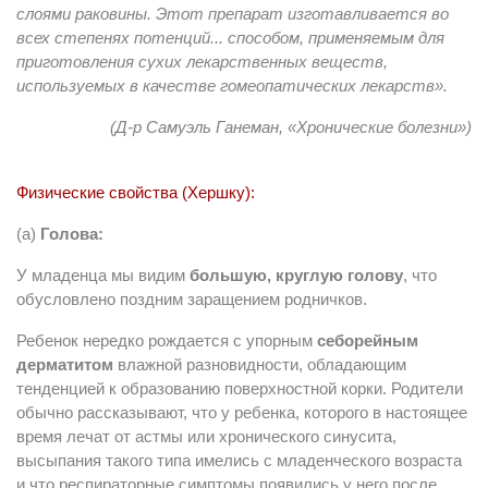
слоями раковины. Этот препарат изготавливается во
всех степенях потенций... способом, применяемым для
приготовления сухих лекарственных веществ,
используемых в качестве гомеопатических лекарств».
(Д-р Самуэль Ганеман, «Хронические болезни»)
Физические свойства (Хершку):
(a)
Голова:
У младенца мы видим
большую, круглую голову
, что
обусловлено поздним заращением родничков.
Ребенок нередко рождается с упорным
себорейным
дерматитом
влажной разновидности, обладающим
тенденцией к образованию поверхностной корки. Родители
обычно рассказывают, что у ребенка, которого в настоящее
время лечат от астмы или хронического синусита,
высыпания такого типа имелись с младенческого возраста
и что респираторные симптомы появились у него после