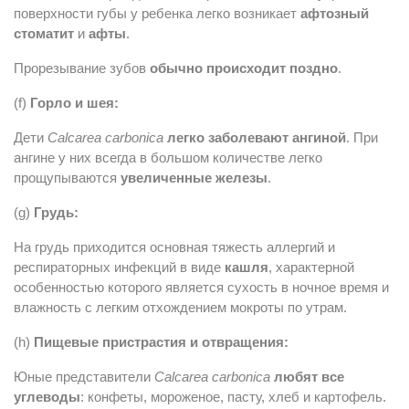
поверхности губы у ребенка легко возникает
афтозный
стоматит
и
афты
.
Прорезывание зубов
обычно происходит поздно
.
(f)
Горло и шея:
Дети
Calcarea carbonica
легко заболевают ангиной
. При
ангине у них всегда в большом количестве легко
прощупываются
увеличенные железы
.
(g)
Грудь:
На грудь приходится основная тяжесть аллергий и
респираторных инфекций в виде
кашля
, характерной
особенностью которого является сухость в ночное время и
влажность с легким отхождением мокроты по утрам.
(h)
Пищевые пристрастия и отвращения:
Юные представители
Calcarea carbonica
любят все
углеводы
: конфеты, мороженое, пасту, хлеб и картофель.