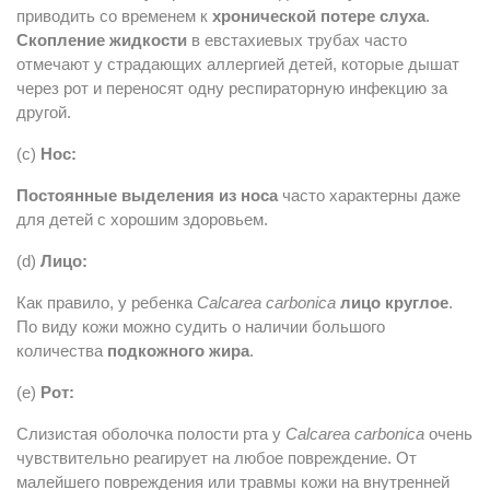
приводить со временем к
хронической потере слуха
.
Скопление жидкости
в евстахиевых трубах часто
отмечают у страдающих аллергией детей, которые дышат
через рот и переносят одну респираторную инфекцию за
другой.
(c)
Нос:
Постоянные выделения из носа
часто характерны даже
для детей с хорошим здоровьем.
(d)
Лицо:
Как правило, у ребенка
Calcarea carbonica
лицо круглое
.
По виду кожи можно судить о наличии большого
количества
подкожного жира
.
(e)
Рот:
Слизистая оболочка полости рта у
Calcarea carbonica
очень
чувствительно реагирует на любое повреждение. От
малейшего повреждения или травмы кожи на внутренней