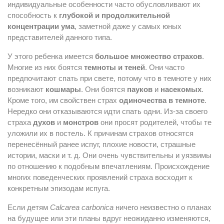
индивидуальные особенности часто обусловливают их
способность к
глубокой и продолжительной
концентрации ума
, заметной даже у самых юных
представителей данного типа.
У этого ребенка имеется
большое множество страхов
.
Многие из них боятся
темноты и теней
. Они часто
предпочитают спать при свете, потому что в темноте у них
возникают
кошмары
. Они боятся
пауков
и
насекомых
.
Кроме того, им свойствен страх
одиночества в темноте
.
Нередко они отказываются идти спать одни. Из-за своего
страха
духов
и
монстров
они просят родителей, чтобы те
уложили их в постель. К причинам страхов относятся
перенесённый ранее испуг, плохие новости, страшные
истории, маски и т. д. Они очень чувствительны и уязвимы
по отношению к подобным впечатлениям. Происхождение
многих поведенческих проявлений страха восходит к
конкретным эпизодам испуга.
Если детям
Calcarea carbonica
ничего неизвестно о планах
на будущее или эти планы вдруг неожиданно изменяются,