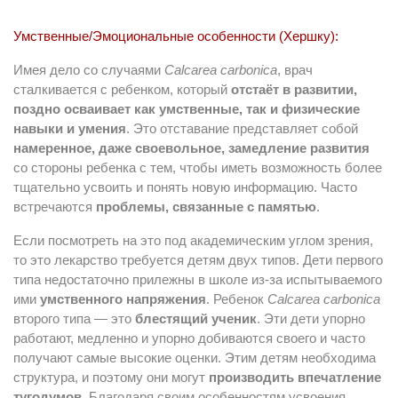
Умственные/Эмоциональные особенности (Хершку):
Имея дело со случаями
Calcarea carbonica
, врач
сталкивается с ребенком, который
отстаёт в развитии,
поздно осваивает как умственные, так и физические
навыки и умения
. Это отставание представляет собой
намеренное, даже своевольное, замедление развития
со стороны ребенка с тем, чтобы иметь возможность более
тщательно усвоить и понять новую информацию. Часто
встречаются
проблемы, связанные с памятью
.
Если посмотреть на это под академическим углом зрения,
то это лекарство требуется детям двух типов. Дети первого
типа недостаточно прилежны в школе из-за испытываемого
ими
умственного напряжения
. Ребенок
Calcarea carbonica
второго типа — это
блестящий ученик
. Эти дети упорно
работают, медленно и упорно добиваются своего и часто
получают самые высокие оценки. Этим детям необходима
структура, и поэтому они могут
производить впечатление
тугодумов
. Благодаря своим особенностям усвоения