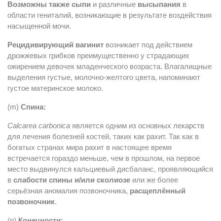
Возможны также сыпи
и различные
высыпания
в
области гениталий, возникающие в результате воздействия
насыщенной мочи.
Рецидивирующий вагинит
возникает под действием
дрожжевых грибков преимущественно у страдающих
ожирением девочек младенческого возраста. Влагалищные
выделения густые, молочно-желтого цвета, напоминают
густое материнское молоко.
(m)
Спина:
Calcarea carbonica
является одним из основных лекарств
для лечения болезней костей, таких как рахит. Так как в
богатых странах мира рахит в настоящее время
встречается гораздо меньше, чем в прошлом, на первое
место выдвинулся кальциевый дисбаланс, проявляющийся
в
слабости спины и/или сколиозе
или же более
серьёзная аномалия позвоночника,
расщеплённый
позвоночник
.
(n)
Конечности: