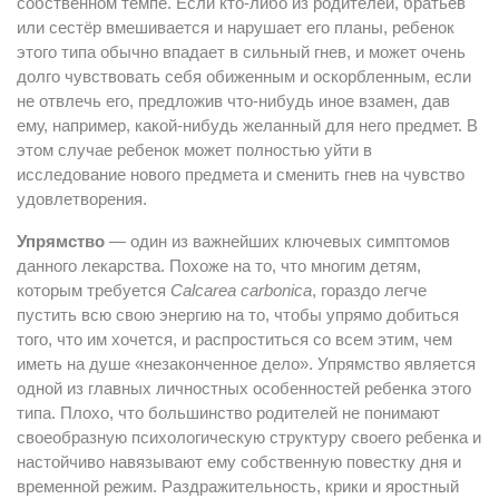
собственном темпе. Если кто-либо из родителей, братьев
или сестёр вмешивается и нарушает его планы, ребенок
этого типа обычно впадает в сильный гнев, и может очень
долго чувствовать себя обиженным и оскорбленным, если
не отвлечь его, предложив что-нибудь иное взамен, дав
ему, например, какой-нибудь желанный для него предмет. В
этом случае ребенок может полностью уйти в
исследование нового предмета и сменить гнев на чувство
удовлетворения.
Упрямство
— один из важнейших ключевых симптомов
данного лекарства. Похоже на то, что многим детям,
которым требуется
Calcarea carbonica
, гораздо легче
пустить всю свою энергию на то, чтобы упрямо добиться
того, что им хочется, и распроститься со всем этим, чем
иметь на душе «незаконченное дело». Упрямство является
одной из главных личностных особенностей ребенка этого
типа. Плохо, что большинство родителей не понимают
своеобразную психологическую структуру своего ребенка и
настойчиво навязывают ему собственную повестку дня и
временной режим. Раздражительность, крики и яростный