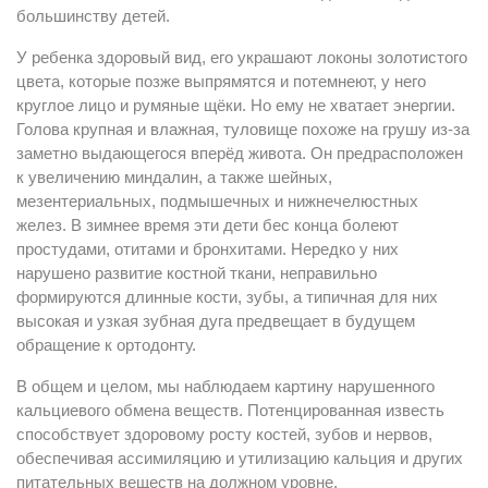
большинству детей.
У ребенка здоровый вид, его украшают локоны золотистого
цвета, которые позже выпрямятся и потемнеют, у него
круглое лицо и румяные щёки. Но ему не хватает энергии.
Голова крупная и влажная, туловище похоже на грушу из-за
заметно выдающегося вперёд живота. Он предрасположен
к увеличению миндалин, а также шейных,
мезентериальных, подмышечных и нижнечелюстных
желез. В зимнее время эти дети бес конца болеют
простудами, отитами и бронхитами. Нередко у них
нарушено развитие костной ткани, неправильно
формируются длинные кости, зубы, а типичная для них
высокая и узкая зубная дуга предвещает в будущем
обращение к ортодонту.
В общем и целом, мы наблюдаем картину нарушенного
кальциевого обмена веществ. Потенцированная известь
способствует здоровому росту костей, зубов и нервов,
обеспечивая ассимиляцию и утилизацию кальция и других
питательных веществ на должном уровне.