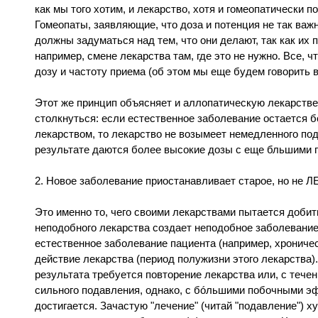
как мы того хотим, и лекарство, хотя и гомеопатически п
Гомеопаты, заявляющие, что доза и потенция не так важ
должны задуматься над тем, что они делают, так как их
например, смене лекарства там, где это не нужно. Все, 
дозу и частоту приема (об этом мы еще будем говорить 
Этот же принцип объясняет и аллопатическую лекарстве
столкнуться: если естественное заболевание остается 
лекарством, то лекарство не возымеет немедленного под
результате даются более высокие дозы с еще бльшими
2. Новое заболевание приостанавливает старое, но не ЛЕ
Это именно то, чего своими лекарствами пытается доби
неподобного лекарства создает неподобное заболевани
естественное заболевание пациента (например, хроническ
действие лекарства (период полужизни этого лекарства).
результата требуется повторение лекарства или, с тече
сильного подавления, однако, с бóльшими побочными эф
достигается. Зачастую "лечение" (читай "подавление") ху