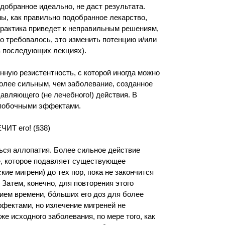
одобранное идеально, не даст результата.
ны, как правильно подобранное лекарство,
 практика приведет к неправильным решениям,
что требовалось, это изменить потенцию и/или
в последующих лекциях).
нную резистентность, с которой иногда можно
более сильным, чем заболевание, созданное
авляющего (не лечебного!) действия. В
 побочными эффектами.
ЧИТ его! (§38)
ться аллопатия. Более сильное действие
е, которое подавляет существующее
ие мигрени) до тех пор, пока не закончится
 Затем, конечно, для повторения этого
нием времени, бóльших его доз для более
фектами, но излечение мигреней не
же исходного заболевания, по мере того, как