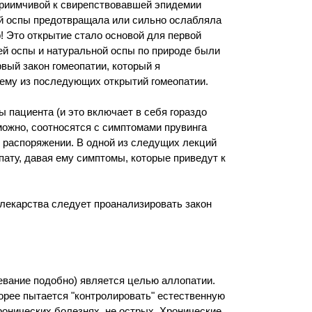
приимчивой к свирепствовавшей эпидемии
ей оспы предотвращала или сильно ослабляла
р! Это открытие стало основой для первой
ей оспы и натуральной оспы по природе были
рвый закон гомеопатии, который я
ему из последующих открытий гомеопатии.
 пациента (и это включает в себя гораздо
ожно, соотносятся с симптомами прувинга
м распоряжении. В одной из следущих лекций
пату, давая ему симптомы, которые приведут к
лекарства следует проанализировать закон
евание подобно) является целью аллопатии.
орее пытается "контролировать" естественную
хронических болезнях, не острых. Хронические