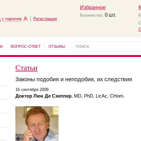
Избранное
0
шт.
Количество:
К
 с паролем
Регистрация
С
О
ЬИ
ВОПРОС-ОТВЕТ
ОТЗЫВЫ
Статьи
Законы подобия и неподобия, их следствия
16 сентября 2008
Доктор Люк Де Схеппер
, MD, PhD, LicAc, CHom.