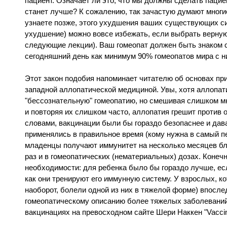
пациент. Означает ли это, что мы должны сделать паци
станет лучше? К сожалению, так зачастую думают многи
узнаете позже, этого ухудшения ваших существующих с
ухудшение) можно вовсе избежать, если выбрать верную 
следующие лекции). Ваш гомеопат должен быть знаком с 
сегодняшний день как минимум 90% гомеопатов мира с н
Этот закон подобия напоминает читателю об основах при
западной аллопатической медициной. Увы, хотя аллопати
"бессознательную" гомеопатию, но смешивая слишком м
и повторяя их слишком часто, аллопатия грешит против 
словами, вакцинации были бы гораздо безопаснее и дав
применялись в правильное время (кому нужна в самый пе
младенцы получают иммунитет на несколько месяцев бла
раз и в гомеопатических (нематериальных) дозах. Конечн
необходимости: для ребенка было бы гораздо лучше, есл
как они тренируют его иммунную систему. У взрослых, к
наоборот, болели одной из них в тяжелой форме) впосл
гомеопатическому описанию более тяжелых заболеваний
вакцинациях на превосходном сайте Шери Наккен "Vaccinat