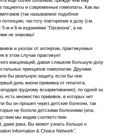
ента еще более больным, прежде чем ему
е пациенты и современные гомеопаты. Как вы
имптомов (так называемое подобное
потенцию, частоту повторения и дозу (см.
5-м и 6-м изданиями "Органона", а на
ими не знакомы!
вивок и уколах от аллергии, практикуемых
я в этом случае практикует
ного вакцинаций, давая слишком большую дозу
остальных принципов гомеопатии. Другими
али бы реальную защиту, если бы они
рвый день жизни прививка от гепатита;
годаря грудному вскармливанию), по одной за
о, есть множество прививок, в которых нет
и бы он прошел через детские болезни, так
оторые не болели детскими болезнями (или,
едствии мы видим соответствие
, даже рака. Вы может узнать больше о
ion Information & Choice Network".