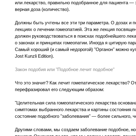
или лекарство, правильно подобранное для пациента — э
верная доза (количество).
Должны быть учтены все эти три параметра. О дозах и 
лекциях о лечении гомеопатией. Эта же лекция посвящен
должен руководствоваться в поисках подобнейшего лека
о законах и принципах гомеопатии. Иногда я цитирую пар
Самый хороший (и самый недорогой) "Органон" можно куп
Jost Kunzli Edition).
Закон подобия или "Подобное лечит подобное"
Что это значит? Как лечит гомепатическое лекарство? От
перефразировал его следующим образом:
"Целительная сила гомеопатического лекарства основана
симптомах выбранного лекарства и картины состояния п
состояние подобного "заболевания" — более сильного, 
Другими словами, мы создаем заболевание подобное, но 