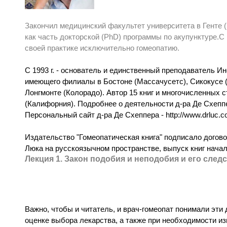
Закончил медицинский факультет университета в Генте (Б
как часть докторской (PhD) программы по акупунктуре.С 1
своей практике исключительно гомеопатию.
С 1993 г. - основатель и единственный преподаватель И
имеющего филиалы в Бостоне (Массачусетс), Сикокусе (
Лонгмонте (Колорадо). Автор 15 книг и многочисленных 
(Калифорния). Подробнее о деятельности д-ра Де Схеппе
Персональный сайт д-ра Де Схеппера - http://www.drluc.c
Издательство "Гомеопатическая книга" подписало догово
Люка на русскоязычном пространстве, выпуск книг началс
Лекция 1. Закон подобия и неподобия и его след
Важно, чтобы и читатель, и врач-гомеопат понимали эти
оценке выбора лекарства, а также при необходимости из