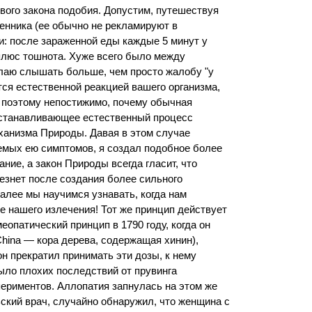
вого закона подобия. Допустим, путешествуя
енника (ее обычно не рекламируют в
и: после зараженной еды каждые 5 минут у
плюс тошнота. Хуже всего было между
елаю слышать больше, чем просто жалобу "у
ется естественной реакцией вашего организма,
 поэтому непостижимо, почему обычная
 останавливающее естественный процесс
ханизма Природы. Давая в этом случае
емых ею симптомов, я создал подобное более
ние, а закон Природы всегда гласит, что
езнет после создания более сильного
Далее мы научимся узнавать, когда нам
не нашего излечения! Тот же принцип действует
еопатический принцип в 1790 году, когда он
hina — кора дерева, содержащая хинин),
н прекратил принимать эти дозы, к нему
было плохих последствий от прувинга
спериментов. Аллопатия запнулась на этом же
ский врач, случайно обнаружил, что женщина с