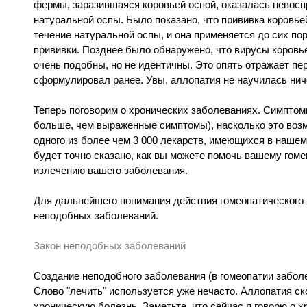
фермы, заразившаяся коровьей оспой, оказалась невос
натуральной оспы. Было показано, что прививка коровь
течение натуральной оспы, и она применяется до сих по
прививки. Позднее было обнаружено, что вирусы коровь
очень подобны, но не идентичны. Это опять отражает пе
сформулировал ранее. Увы, аллопатия не научилась нич
Теперь поговорим о хронических заболеваниях. Симптомы
больше, чем выраженные симптомы), насколько это возм
одного из более чем 3 000 лекарств, имеющихся в наше
будет точно сказано, как вы можете помочь вашему гоме
излечению вашего заболевания.
Для дальнейшего понимания действия гомеопатического 
неподобных заболеваний.
Закон неподобных заболеваний
Создание неподобного заболевания (в гомеопатии забол
Слово "лечить" используется уже нечасто. Аллопатия ск
хроническую болезнь. Заметьте, что сейчас я говорю о 