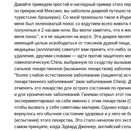
Давайте приведем простой и наглядный пример этого пер
по прекрасной Мексике, вы заболели диареей путешеств
туристских брошюрах). Со мной произошло такое в Инди
меня был зеленоватый понос со вздутием всего живота 
полуночью и 2 часами ночи. Вы могли заметить, что я ж
меня понос", и я не зациклен на анусе. Эта диарея явля
имеющей целью освободиться от токсинов дурной пищи,
медицины (аллопатия) советует вам принять что-либо,
удаления, другими словами — идти против защитного ме
гомеопатическую China, выбранную по сходству вызыва
сильное лекарственное (вызванное лекарством) заболева
"более слабое естественное заболевание (пациента) исч
лекарственного заболевания" (мое заболевание China). 
отменять это лекарство для острого состояния по причи
и для хронических заболеваний. Ганеман открыл этот гом
экспериментировал на себе именно с этим лекарством (C
чтобы вызвать у себя симптомы малярии. Однако когда о
вернулось его обычное состояние здоровья и у него не 
(испытания) этого лекарства. Это стало началом его эк
самом принципе, когда Эдвард Дженнер, английский сель