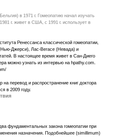
ельгия) в 1971 г. Гомеопатию начал изучать
981 г. живет в США, с 1991 г. использует в
нститута Ренессанса классической гомеопатии,
Нью-Джерси), Лас-Вегасе (Невада) и
статей. В настоящее время живет в Сан-Диего
ра можно узнать из интервью на hpathy.com.
om/
р на перевод и распространение книг доктора
я в 2009 году.
ствия
 два фундаментальных закона гомеопатии при
менения назначения. Подобнейшее (simillimum)