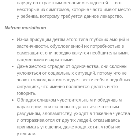
наряду со страстным желанием сладостей — вот
некоторые из симптомов, которые часто имеют место
у ребенка, которому требуется данное лекарство.
Natrum muriaticum
Из-за присущим детям этого типа глубоких эмоций и
застенчивости, обусловленной их потребностью в
самозащите, они нередко кажутся необщительными,
надменными и скрытными.
Даже жестоко страдая от одиночества, они склонны
уклоняться от социальных ситуаций, потому что не
знают толком, как им следует вести себя в подобных
ситуациях, что именно полагается делать и что
говорить.
Обладая слишком чувствительным и обидчивым
характером, они склонны отдаваться тягостным
раздумьям, злопамятству, уходят в тяжелые чувства
и отгораживаются от других людей, отказываясь
принимать утешения, даже когда хотят, чтобы их
утешили.