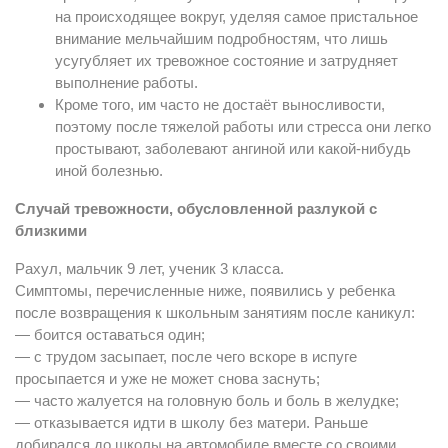
на происходящее вокруг, уделяя самое пристальное
внимание мельчайшим подробностям, что лишь
усугубляет их тревожное состояние и затрудняет
выполнение работы.
Кроме того, им часто не достаёт выносливости,
поэтому после тяжелой работы или стресса они легко
простывают, заболевают ангиной или какой-нибудь
иной болезнью.
Случай тревожности, обусловленной разлукой с
близкими
Рахул, мальчик 9 лет, ученик 3 класса.
Симптомы, перечисленные ниже, появились у ребенка
после возвращения к школьным занятиям после каникул:
— боится оставаться один;
— с трудом засыпает, после чего вскоре в испуге
просыпается и уже не может снова заснуть;
— часто жалуется на головную боль и боль в желудке;
— отказывается идти в школу без матери. Раньше
добирался до школы на автомобиле вместе со своими