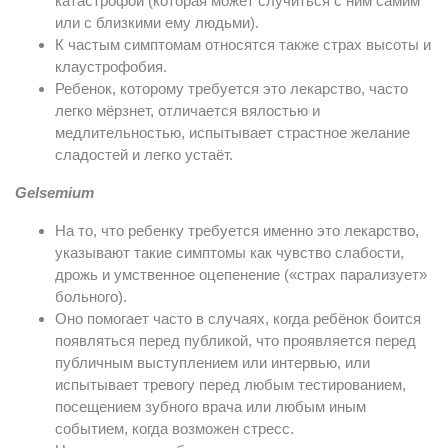
катастрофой (которая может случиться с ним самим
или с близкими ему людьми).
К частым симптомам относятся также страх высоты и
клаустрофобия.
Ребенок, которому требуется это лекарство, часто
легко мёрзнет, отличается вялостью и
медлительностью, испытывает страстное желание
сладостей и легко устаёт.
Gelsemium
На то, что ребенку требуется именно это лекарство,
указывают такие симптомы как чувство слабости,
дрожь и умственное оцепенение («страх парализует»
больного).
Оно помогает часто в случаях, когда ребёнок боится
появляться перед публикой, что проявляется перед
публичным выступлением или интервью, или
испытывает тревогу перед любым тестированием,
посещением зубного врача или любым иным
событием, когда возможен стресс.