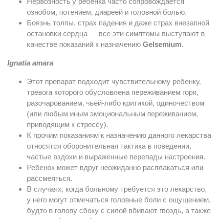
Нервозность у ребенка часто сопровождается
ознобом, потением, диареей и головной болью.
Боязнь толпы, страх падения и даже страх внезапной
остановки сердца — все эти симптомы выступают в
качестве показаний к назначению
Gelsemium
.
Ignatia amara
Этот препарат подходит чувствительному ребенку,
тревога которого обусловлена переживанием горя,
разочарованием, чьей-либо критикой, одиночеством
(или любым иным эмоциональным переживанием,
приводящим к стрессу).
К прочим показаниям к назначению данного лекарства
относятся оборонительная тактика в поведении,
частые вздохи и выраженные перепады настроения.
Ребенок может вдруг неожиданно расплакаться или
рассмеяться.
В случаях, когда больному требуется это лекарство,
у него могут отмечаться головные боли с ощущением,
будто в голову сбоку с силой вбивают гвоздь, а также