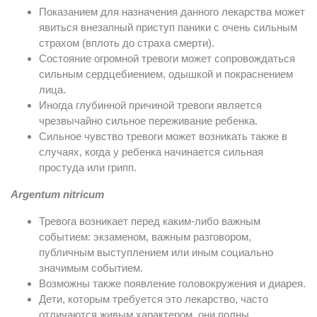
Показанием для назначения данного лекарства может
явиться внезапный приступ паники с очень сильным
страхом (вплоть до страха смерти).
Состояние огромной тревоги может сопровождаться
сильным сердцебиением, одышкой и покраснением
лица.
Иногда глубинной причиной тревоги является
чрезвычайно сильное переживание ребенка.
Сильное чувство тревоги может возникать также в
случаях, когда у ребенка начинается сильная
простуда или грипп.
Argentum nitricum
Тревога возникает перед каким-либо важным
событием: экзаменом, важным разговором,
публичным выступлением или иным социально
значимым событием.
Возможны также появление головокружения и диарея.
Дети, которым требуется это лекарство, часто
отличаются живым характером, они полны