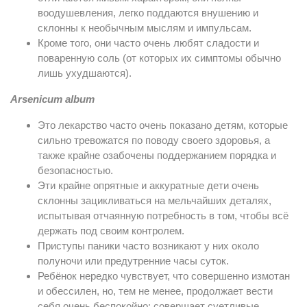
воодушевления, легко поддаются внушению и
склонны к необычным мыслям и импульсам.
Кроме того, они часто очень любят сладости и
поваренную соль (от которых их симптомы обычно
лишь ухудшаются).
Arsenicum album
Это лекарство часто очень показано детям, которые
сильно тревожатся по поводу своего здоровья, а
также крайне озабочены поддержанием порядка и
безопасностью.
Эти крайне опрятные и аккуратные дети очень
склонны зацикливаться на мельчайших деталях,
испытывая отчаянную потребность в том, чтобы всё
держать под своим контролем.
Приступы паники часто возникают у них около
полуночи или предутренние часы суток.
Ребёнок нередко чувствует, что совершенно измотан
и обессилен, но, тем не менее, продолжает вести
себя очень беспокойно: совершает суетливые,