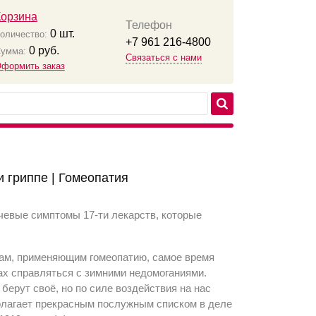
Корзина
Телефон
0
шт.
оличество:
+7 961 216-4800
0
руб.
умма:
Связаться с нами
формить заказ
 гриппе | Гомеопатия
чевые симптомы 17-ти лекарств, которые
нам, применяющим гомеопатию, самое время
ах справляться с зимними недомоганиями.
 берут своё, но по силе воздействия на нас
полагает прекрасным послужным списком в деле