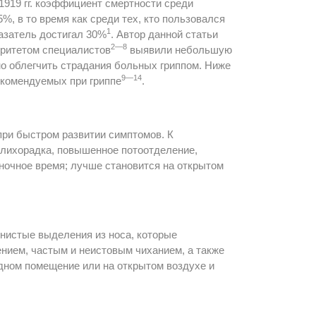
1919 гг. коэффициент смертности среди
, в то время как среди тех, кто пользовался
1
азатель достигал 30%
. Автор данной статьи
2—8
оритетом специалистов
выявили небольшую
но облегчить страдания больных гриппом. Ниже
9—14
екомендуемых при гриппе
.
при быстром развитии симптомов. К
 лихорадка, повышенное потоотделение,
ночное время; лучше становится на открытом
истые выделения из носа, которые
нием, частым и неистовым чиханием, а также
дном помещение или на открытом воздухе и