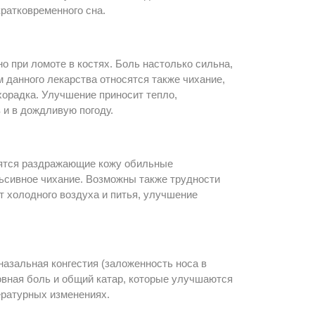
кратковременного сна.
о при ломоте в костях. Боль настолько сильна,
 данного лекарства относятся также чихание,
ихорадка. Улучшение приносит тепло,
 и в дождливую погоду.
ятся раздражающие кожу обильные
льсивное чихание. Возможны также трудности
от холодного воздуха и питья, улучшение
азальная конгестия (заложенность носа в
ловная боль и общий катар, которые улучшаются
ературных изменениях.