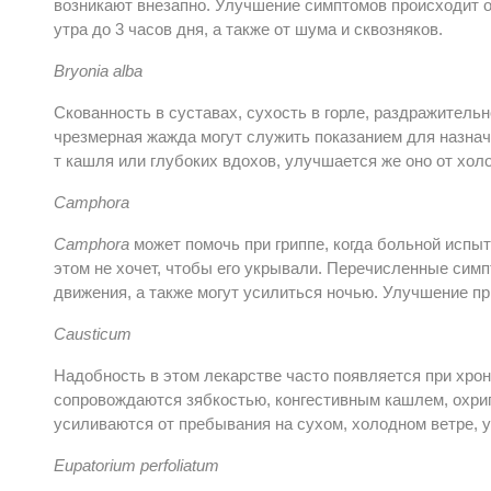
возникают внезапно. Улучшение симптомов происходит о
утра до 3 часов дня, а также от шума и сквозняков.
Bryonia
alba
Скованность в суставах, сухость в горле, раздражительн
чрезмерная жажда могут служить показанием для назна
т кашля или глубоких вдохов, улучшается же оно от холо
Camphora
Camphor
a
может помочь при гриппе, когда больной испыт
этом не хочет, чтобы его укрывали. Перечисленные симп
движения, а также могут усилиться ночью. Улучшение пр
Causticum
Надобность в этом лекарстве часто появляется при хрон
сопровождаются зябкостью, конгестивным кашлем, охри
усиливаются от пребывания на сухом, холодном ветре, 
Eupatorium perfoliatum