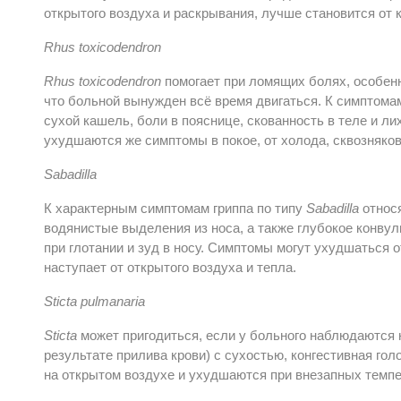
открытого воздуха и раскрывания, лучше становится от 
Rhus toxicodendron
Rhus toxicodendron
помогает при ломящих болях, особенн
что больной вынужден всё время двигаться. К симптомам
сухой кашель, боли в пояснице, скованность в теле и л
ухудшаются же симптомы в покое, от холода, сквозняков
Sabadilla
К характерным симптомам гриппа по типу
Sabadilla
относ
водянистые выделения из носа, а также глубокое конву
при глотании и зуд в носу. Симптомы могут ухудшаться 
наступает от открытого воздуха и тепла.
Sticta
pulmanaria
Sticta
может пригодиться, если у больного наблюдаются н
результате прилива крови) с сухостью, конгестивная го
на открытом воздухе и ухудшаются при внезапных темп