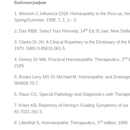
Библиография
1. Winston J, Influenza-1918: Homeopathy to the Rescue, N
Spring/Summer, 1998, 7, 1, 1—3.
th
2. Das RBB, Select Your Remedy, 14
Ed, B Jain, New Delhi,
3. Clarke Dr JH, A Clinical Repertory to the Dictionary of th
1979. ISBN 0-85032-061-5.
nd
4. Dewey Dr WA, Practical Homoeopathic Therapeutics, 2
E
2189.
5. Bouko Levy MD Dr Michael M. Homeopathic and Drainage Re
904928-70-7.
6. Raue CG, Special Pathology and Diagnostics with Therapeu
7. Knerr KB, Repertory of Hering’s Guiding Symptoms of our 
81-7021-241-3.
rd
8. Lilienthal S, Homoeopathic Therapeutics, 3
edition, 1890,