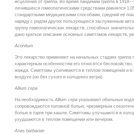
исцеления от гриппа.
Во время пандемии гриппа в 1918—
лечившихся гомеопатическими средствами равнялся 1.05%
стандартными медицинскими способами, средний её пок
наряду с рядом других пользующихся заслуженным авт
группу гомеопатических лекарств, способных значитель
дано краткое описание основных симптомов лекарств, р
Aconitum
Это лекарство применяют на начальных стадиях гриппа 
характерным особенностям его относятся беспокойство,
жажда. Симптомы усиливаются в теплом помещении и в 
воздухе (но без сухого и холодного ветра).
Allium cepa
На необходимость
Allium cepa
указывают обильные водян
сопровождаются головной болью, чрезмерным слезотече
болью в горле при кашле. Симптомы улучшаются в холо
ухудшаются в теплом помещении или вечером.
Anas barbariae