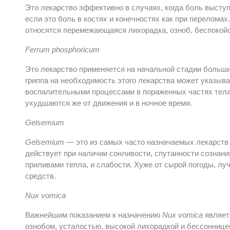
Это лекарство эффективно в случаях, когда боль выступ
если это боль в костях и конечностях как при переломах
относятся перемежающаяся лихорадка, озноб, беспокойс
Ferrum phosphoricum
Это лекарство применяется на начальной стадии больши
гриппа на необходимость этого лекарства может указыва
воспалительными процессами в пораженных частях тел
ухудшаются же от движения и в ночное время.
Gelsemium
Gelsemium
— это из самых часто назначаемых лекарств 
действует при наличии сонливости, спутанности сознани
приливами тепла, и слабости. Хуже от сырой погоды, л
средств.
Nux vomica
Важнейшим показанием к назначению
Nux vomica
являет
ознобом, усталостью, высокой лихорадкой и бессоннице