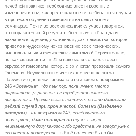
лечебной практике, необходимо внести коренные
изменения в том, как предъявляются и разбираются случаи
в процессе обучения гомеопатии на факультете и
семинарах. Почти во всех описаниях случаев говорится,
что поразительный результат был получен благодаря
назначению одной-единственной дозы лекарства, которое
привело к чудесному исчезновению всех психических,
эмоциональных и физических симптомов! Поразительно,
но, как оказывается, в 21-м веке меня со всех сторон
окружают гомеопаты, которые во многом превзошли самого
Ганемана. Неужели никто из этих «гениев» не читал
Парижские дневники Ганемана и не знаком с афоризмом
246
«Органона»
:
«до тех пор, пока имеет место
выраженное улучшение, не требуется никакого
лекарства ... Прежде всего, потому, что это
довольно
редкий случай при хронической болезни (Выделено
автором)...»
и афоризмом 247,
«Недопустимо
повторять,
даже однократно
ту же самую
неизмененную дозу какого-либо средства, не говоря уже о
его частом повторении...»
Ещё полезнее было бы