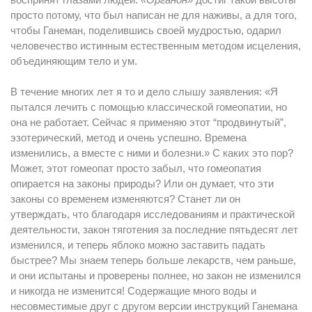
просто потому, что был написан не для наживы, а для того,
чтобы Ганеман, поделившись своей мудростью, одарил
человечество истинным естественным методом исцеления,
объединяющим тело и ум.
В течение многих лет я то и дело слышу заявления: «Я
пытался лечить с помощью классической гомеопатии, но
она не работает. Сейчас я применяю этот “продвинутый”,
эзотерический, метод и очень успешно. Времена
изменились, а вместе с ними и болезни.» С каких это пор?
Может, этот гомеопат просто забыл, что гомеопатия
опирается на законы природы? Или он думает, что эти
законы со временем изменяются? Станет ли он
утверждать, что благодаря исследованиям и практической
деятельности, закон тяготения за последние пятьдесят лет
изменился, и теперь яблоко можно заставить падать
быстрее? Мы знаем теперь больше лекарств, чем раньше,
и они испытаны и проверены полнее, но закон не изменился
и никогда не изменится! Содержащие много воды и
несовместимые друг с другом версии инструкций Ганемана