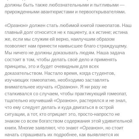
должны быть также любознательными и пытливыми —
прирожденными авантюристами и первооткрывателями.
«Органон»
должен стать любимой книгой гомеопатов. Наш
главный долг относится не к пациенту, а к истине; истина
же, если мы служим ей верно, наилучшим образом
позволяет нам принести наивысшее благо страждущему.
Мы ничего не должны доказывать людям. Наша задача
состоит в том, чтобы делать своё дело и применять
принципы, это и будет очевидным для всех
доказательством. Настало время, когда студентов,
изучающих гомеопатию, необходимо заставлять
внимательнее изучать
«Органон»
. Я ни разу не
сталкивался со случаем, чтобы практикующий гомеопат,
тщательно изучивший
«Органон»
, растерялся и не знал,
что ему следует делать и куда двигаться в острой
ситуации, а тот, кто отрицает это, просто-напросто не
знаком со всем богатством содержания этой удивительной
книги. Многие заявляют, что знают
«Органон»
, но стоит
начать спрашивать их подробнее, как выявляется их