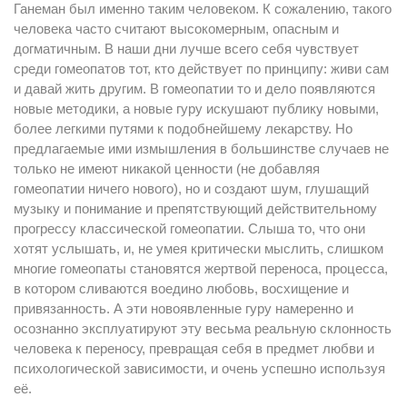
Ганеман был именно таким человеком. К сожалению, такого
человека часто считают высокомерным, опасным и
догматичным. В наши дни лучше всего себя чувствует
среди гомеопатов тот, кто действует по принципу: живи сам
и давай жить другим. В гомеопатии то и дело появляются
новые методики, а новые гуру искушают публику новыми,
более легкими путями к подобнейшему лекарству. Но
предлагаемые ими измышления в большинстве случаев не
только не имеют никакой ценности (не добавляя
гомеопатии ничего нового), но и создают шум, глушащий
музыку и понимание и препятствующий действительному
прогрессу классической гомеопатии. Слыша то, что они
хотят услышать, и, не умея критически мыслить, слишком
многие гомеопаты становятся жертвой переноса, процесса,
в котором сливаются воедино любовь, восхищение и
привязанность. А эти новоявленные гуру намеренно и
осознанно эксплуатируют эту весьма реальную склонность
человека к переносу, превращая себя в предмет любви и
психологической зависимости, и очень успешно используя
её.