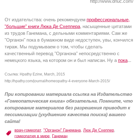
http://www.drluc.com/
От издательства: очень рекомендуем
профессиональные,
"большие" книги Люка Де Схеппера
, насыщенные цитатами
из трудов Ганемана, с дельными комментариями. Сам же
"Органон" пока в бумажном виде недоступен, увы, кончился
тираж. Мы подумываем о том, чтобы сделать
качественный перевод "Органона" непосредственно с
немецкого языка, на котором он и был написан. Ну а
пока
...
Ссылка: Hpathy Ezine, March, 2015
http://hpathy.com/journal/homeopathy-4-everyone-March-2015/
При копировании материала ссылка на Издательство
«Гомеопатическая книга» обязательна. Помните, что
копирование материалов без разрешения приводит к
пессимизации (ухудшению качества поиска) вашего
сайта!
врач-гомеопат
,
"Органон" Ганемана
,
Люк Де Схеппер
,
гомеопатия в мире
,
Ганеман