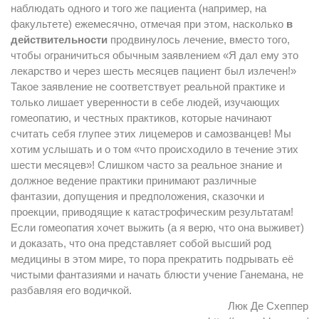
наблюдать одного и того же пациента (например, на
факультете) ежемесячно, отмечая при этом, насколько
в
действительности
продвинулось лечение, вместо того,
чтобы ограничиться обычным заявлением «Я дал ему это
лекарство и через шесть месяцев пациент был излечен!»
Такое заявление не соответствует реальной практике и
только лишает уверенности в себе людей, изучающих
гомеопатию, и честных практиков, которые начинают
считать себя глупее этих лицемеров и самозванцев! Мы
хотим услышать и о том «что происходило в течение этих
шести месяцев»! Слишком часто за реальное знание и
должное ведение практики принимают различные
фантазии, допущения и предположения, сказочки и
проекции, приводящие к катастрофическим результатам!
Если гомеопатия хочет выжить (а я верю, что она выживет)
и доказать, что она представляет собой высший род
медицины в этом мире, то пора прекратить подрывать её
чистыми фантазиями и начать блюсти учение Ганемана, не
разбавляя его водичкой.
Люк Де Схеппер