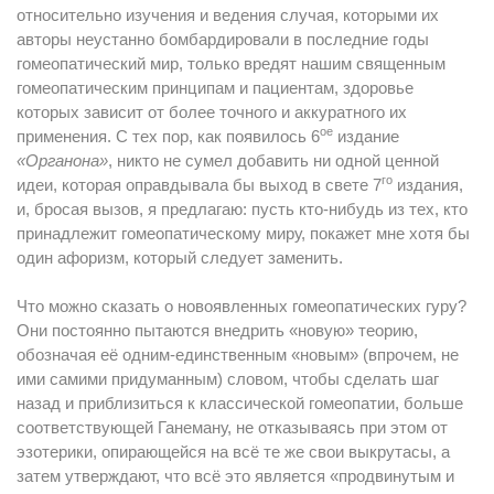
относительно изучения и ведения случая, которыми их
авторы неустанно бомбардировали в последние годы
гомеопатический мир, только вредят нашим священным
гомеопатическим принципам и пациентам, здоровье
которых зависит от более точного и аккуратного их
ое
применения. С тех пор, как появилось 6
издание
«Органона»
, никто не сумел добавить ни одной ценной
го
идеи, которая оправдывала бы выход в свете 7
издания,
и, бросая вызов, я предлагаю: пусть кто-нибудь из тех, кто
принадлежит гомеопатическому миру, покажет мне хотя бы
один афоризм, который следует заменить.
Что можно сказать о новоявленных гомеопатических гуру?
Они постоянно пытаются внедрить «новую» теорию,
обозначая её одним-единственным «новым» (впрочем, не
ими самими придуманным) словом, чтобы сделать шаг
назад и приблизиться к классической гомеопатии, больше
соответствующей Ганеману, не отказываясь при этом от
эзотерики, опирающейся на всё те же свои выкрутасы, а
затем утверждают, что всё это является «продвинутым и