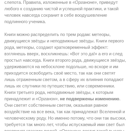
слепота. Правила, изложенные в
«Органоне»
, приведут
любого к созданию чистой и успешной практики, и такой
человек навсегда сохранит в себе воодушевление
подлинного ученика.
Книги можно распределить по трем родам: метеоры,
движущиеся звёзды и неподвижные звёзды. Книги первого
рода, метеоры, создают кратковременный эффект:
взглянешь вверх, воскликнешь: «Вот это да!» а его и след
простыл навсегда. Книги второго рода, движущиеся звёзды,
удерживаются на небосклоне подольше, но вскоре и им
приходится освободить своё место, так как они светят
лишь отраженным светом, а в сферу их влияния попадают
лишь их спутники по путешествию, или современники.
Книги третьего рода, неподвижные звёзды, к которым
принадлежит и
«Органон»
,
не подвержены изменению
.
Они светят собственным светом, оказывая равное
воздействие на все века, так как принадлежат Вселенной и
человеческому роду. Но именно потому, что они так высоки,
требуется так много лет, чтобы испускаемый ими свет был
воспринят глазами людей.
«Органон»
достиг такой высоты