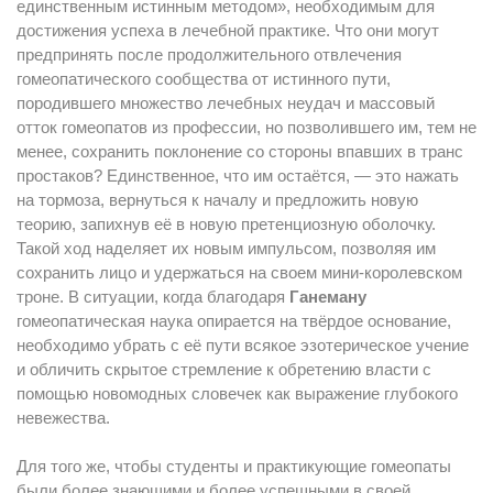
единственным истинным методом», необходимым для
достижения успеха в лечебной практике. Что они могут
предпринять после продолжительного отвлечения
гомеопатического сообщества от истинного пути,
породившего множество лечебных неудач и массовый
отток гомеопатов из профессии, но позволившего им, тем не
менее, сохранить поклонение со стороны впавших в транс
простаков? Единственное, что им остаётся, — это нажать
на тормоза, вернуться к началу и предложить новую
теорию, запихнув её в новую претенциозную оболочку.
Такой ход наделяет их новым импульсом, позволяя им
сохранить лицо и удержаться на своем мини-королевском
троне. В ситуации, когда благодаря
Ганеману
гомеопатическая наука опирается на твёрдое основание,
необходимо убрать с её пути всякое эзотерическое учение
и обличить скрытое стремление к обретению власти с
помощью новомодных словечек как выражение глубокого
невежества.
Для того же, чтобы студенты и практикующие гомеопаты
были более знающими и более успешными в своей