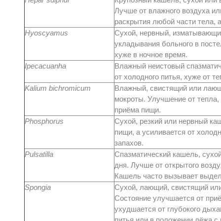
Лучше от влажного воздуха или
раскрытия любой части тела, а
Hyoscyamus
Сухой, нервный, изматывающий
укладывания больного в посте
хуже в ночное время.
Ipecacuanha
Влажный неистовый спазматич
от холодного питья, хуже от т
Kalium bichromicum
Влажный, свистящий или лаю
мокроты. Улучшение от тепла,
приёма пищи.
Phosphorus
Сухой, резкий или нервный ка
пищи, а усиливается от холодн
запахов.
Pulsatilla
Спазматический кашель, сухой
дня. Лучше от открытого возду
Кашель часто вызывает выдел
Spongia
Сухой, лающий, свистящий ил
Состояние улучшается от приё
ухудшается от глубокого дыхан
питья или в положении лёжа с