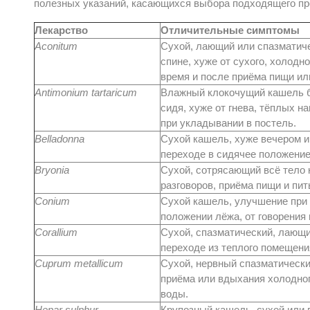
полезных указаний, касающихся выбора подходящего пр
Лекарство
Отличительные симптомы
Aconitum
Сухой, лающий или спазматич
спине, хуже от сухого, холодно
время и после приёма пищи ил
Antimonium tartaricum
Влажный клокочущий кашель б
сидя, хуже от гнева, тёплых н
при укладывании в постель.
Belladonna
Сухой кашель, хуже вечером и
переходе в сидячее положени
Bryonia
Сухой, сотрясающий всё тело 
разговоров, приёма пищи и пит
Conium
Сухой кашель, улучшение при 
положении лёжа, от говорения 
Corallium
Сухой, спазматический, лающи
переходе из теплого помещени
Cuprum metallicum
Сухой, нервный спазматически
приёма или вдыхания холодног
воды.
Hepar sulphur
Крупозный кашель, сухой или 