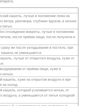
епарата.
еский кашель, лучше в положении лежа на
го ветра, разговора, глубоких вдохов, в ночное
и питья.
ез отхождения мокроты, лучше в положении
апитков, после приёма пищи, после полуночи и
 сразу же после укладывания в постель; при
е кашель не уменьшается.
кашель, лучше от открытого воздуха, хуже от
ья.
воздержании от приёма пищи, хуже в
и ночью.
й кашель, хуже на открытом воздухе и при
я на холод.
й кашель, который усиливается ночью, от
о воздуха, а уменьшается от питья холодной
влажный, с охриплостью или осиплостью.