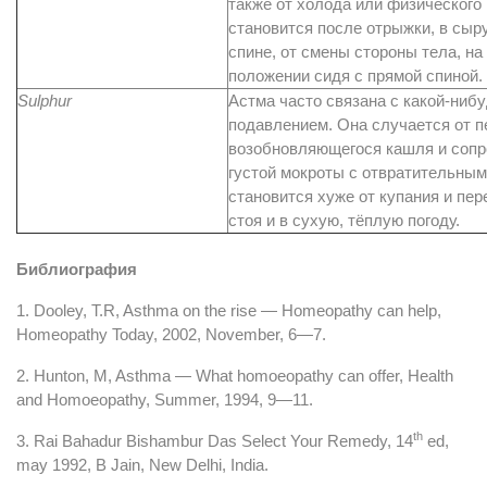
также от холода или физического
становится после отрыжки, в сыр
спине, от смены стороны тела, на
положении сидя с прямой спиной.
Sulphur
Астма часто связана с какой-ниб
подавлением. Она случается от 
возобновляющегося кашля и соп
густой мокроты с отвратительным
становится хуже от купания и пер
стоя и в сухую, тёплую погоду.
Библиография
1. Dooley, T.R, Asthma on the rise — Homeopathy can help,
Homeopathy Today, 2002, November, 6—7.
2. Hunton, M, Asthma — What homoeopathy can offer, Health
and Homoeopathy, Summer, 1994, 9—11.
th
3. Rai Bahadur Bishambur Das Select Your Remedy, 14
ed,
may 1992, B Jain, New Delhi, India.