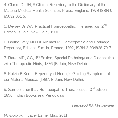
4. Clarke Dr JH, A Clinical Repertory to the Dictionary of the
Materia Medica, Health Sciences Press, England, 1979 ISBN 0
85032 061 5.
nd
5. Dewey Dr WA, Practical Homoeopathic Therapeutics, 2
Edition, B Jain, New Delhi, 1991.
6. Bouko Levy MD Dr Michael M. Homeopathic and Drainage
Repertory, Editions Similia, France, 1992, ISBN 2-904928-70-7.
th
7. Raue MD, CG, 4
Edition, Special Pathology and Diagnostics
with Therapeutic Hints, 1896 (B Jain, New Delhi).
8. Kalvin B Knerr, Repertory of Hering’s Guiding Symptoms of
our Materia Medica. (1997, B Jain, New Delhi).
rd
9. Samuel Lilienthal, Homoeopathic Therapeutics, 3
edition,
1890, Indian Books and Periodicals.
Перевод Ю. Мешанина
Источник:
Hpathy Ezine, May, 2011