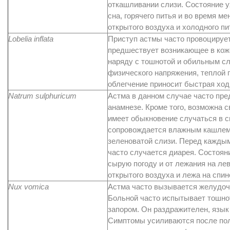
откашливании слизи. Состояние у
сна, горячего питья и во время м
открытого воздуха и холодного пи
Lobelia inflata
Приступ астмы часто провоцирует
предшествует возникающее в кож
наряду с тошнотой и обильным с
физического напряжения, теплой 
облегчение приносит быстрая ход
Natrum
sulphuricum
Астма в данном случае часто пре
анамнезе. Кроме того, возможна 
имеет обыкновение случаться в с
сопровождается влажным кашлем
зеленоватой слизи. Перед каждым
часто случается диарея. Состоян
сырую погоду и от лежания на лев
открытого воздуха и лежа на спин
Nux vomica
Астма часто вызывается желудоч
Больной часто испытывает тошнот
запором. Он раздражителен, язык
Симптомы усиливаются после пол