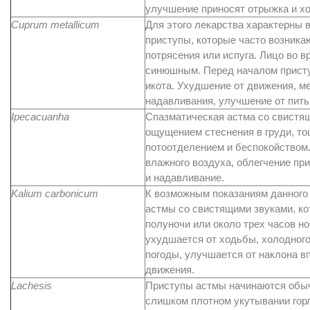
улучшение приносят отрыжка и х
Cuprum metallicum
Для этого лекарства характерны 
приступы, которые часто возника
потрясения или испуга. Лицо во в
синюшным. Перед началом присту
икота. Ухудшение от движения, м
надавливания, улучшение от пить
Ipecacuanha
Спазматическая астма со свистя
ощущением стеснения в груди, тош
потоотделением и беспокойством.
влажного воздуха, облегчение пр
и надавливание.
Kalium carbonicum
К возможным показаниям данного
астмы со свистящими звуками, ко
полуночи или около трех часов н
ухудшается от ходьбы, холодног
погоды, улучшается от наклона в
движения.
Lachesis
Приступы астмы начинаются обыч
слишком плотном укутывании гор