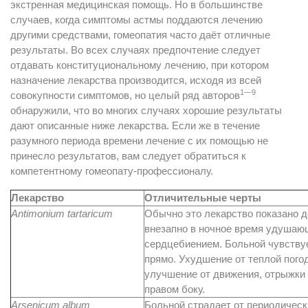
экстренная медицинская помощь. Но в большинстве
случаев, когда симптомы астмы поддаются лечению
другими средствами, гомеопатия часто даёт отличные
результаты. Во всех случаях предпочтение следует
отдавать конституциональному лечению, при котором
назначение лекарства производится, исходя из всей
1—9
совокупности симптомов, но целый ряд авторов
обнаружили, что во многих случаях хорошие результаты
дают описанные ниже лекарства. Если же в течение
разумного периода времени лечение с их помощью не
принесло результатов, вам следует обратиться к
компетентному гомеопату-профессионалу.
Лекарство
Отличительные черты
Antimonium tartaricum
Обычно это лекарство показано д
внезапно в ночное время удуша
сердцебиением. Больной чувствуе
прямо. Ухудшение от теплой пого
улучшение от движения, отрыжки 
правом боку.
Arsenicum album
Больной страдает от периодическ