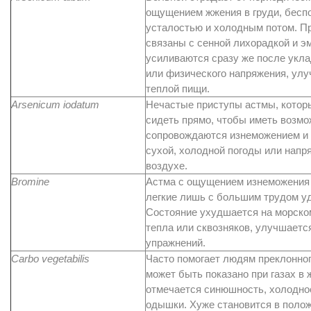
ощущением жжения в груди, беспо
усталостью и холодным потом. П
связаны с сенной лихорадкой и 
усиливаются сразу же после укла
или физического напряжения, улу
теплой пищи.
Arsenicum iodatum
Нечастые приступы астмы, котор
сидеть прямо, чтобы иметь возм
сопровождаются изнеможением и 
сухой, холодной погоды или напр
воздухе.
Bromine
Астма с ощущением изнеможения и
легкие лишь с большим трудом уд
Состояние ухудшается на морском 
тепла или сквозняков, улучшаетс
упражнений.
Carbo vegetabilis
Часто помогает людям преклонног
может быть показано при газах в 
отмечается синюшность, холоднос
одышки. Хуже становится в полож