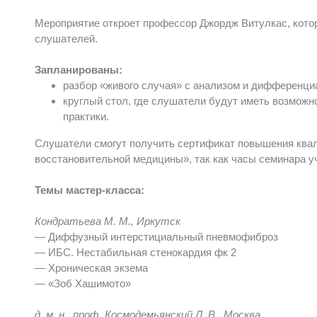
Мероприятие откроет профессор Джордж Витулкас, котор
слушателей.
Запланированы:
разбор «живого случая» с анализом и дифференци
круглый стол, где слушатели будут иметь возможн
практики.
Слушатели смогут получить сертификат повышения ква
восстановительной медицины», так как часы семинара у
Темы мастер-класса:
Кондратьева М. М., Иркутск
— Диффузный интерстициальный пневмофиброз
— ИБС. Нестабильная стенокардия фк 2
— Хроническая экзема
— «Зоб Хашимото»
д. м. н., проф. Космодемьянский Л. В., Москва