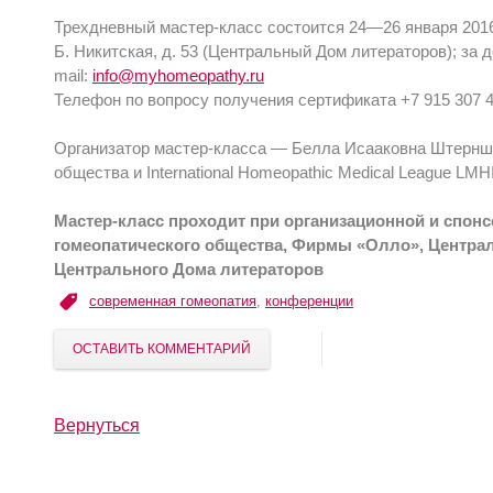
Трехдневный мастер-класс состоится 24—26 января 2016 го
Б. Никитская, д. 53 (Центральный Дом литераторов); за
mail:
info@myhomeopathy.ru
Телефон по вопросу получения сертификата +7 915 307 4
Организатор мастер-класса — Белла Исааковна Штернши
общества и International Homeopathic Medical League LMHI
Мастер-класс проходит при организационной и спон
гомеопатического общества, Фирмы «Олло», Центра
Центрального Дома литераторов
современная гомеопатия
,
конференции
ОСТАВИТЬ КОММЕНТАРИЙ
Вернуться