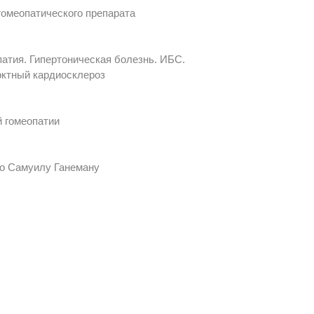
омеопатического препарата
атия. Гипертоническая болезнь. ИБС.
рктный кардиосклероз
й гомеопатии
по Самуилу Ганеману