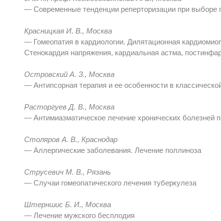
— Современные тенденции реперторизации при выборе г
Красницкая И. В., Москва
— Гомеопатия в кардиологии. Дилятационная кардиомиоп
Стенокардия напряжения, кардиальная астма, постинфа
Островский А. З., Москва
— Антипсорная терапия и ее особенности в классическо
Расторгуев Д. В., Москва
— Антимиазматическое лечение хронических болезней 
Столяров А. В., Краснодар
— Аллергические заболевания. Лечение поллиноза
Струсевич М. В., Рязань
— Случаи гомеопатического лечения туберкулеза
Штерншис Б. И., Москва
— Лечение мужского бесплодия