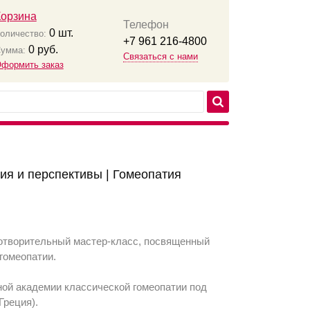
Корзина
Телефон
0
шт.
оличество:
+7 961 216-4800
0
руб.
умма:
Связаться с нами
формить заказ
ия и перспективы | Гомеопатия
готворительный мастер-класс, посвященный
гомеопатии.
ой академии классической гомеопатии под
Греция).