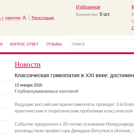
Избранное
0
шт.
Количество:
К
 с паролем
Регистрация
С
О
ЬИ
ВОПРОС-ОТВЕТ
ОТЗЫВЫ
Новости
Классическая гомеопатия в XXI веке: достижен
13 января 2016
Глубокоуважаемые коллеги!
Ведущие российские врачи-гомеопаты проводят 2-й бла
практическим и теоретическим проблемам классической 
Событие приурочено к 20-летию основания Международн
руководством профессора Джорджа Витулкаса (Алонис, 