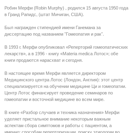
Робин Мерфи (Robin Murphy) , родился 15 августа 1950 года
в Гранд Рапидс, (штат Мичиган, США).
Был награжден стипендией имени Ганемана за
диссертацию под названием "Гомеопатия и рак".
В 1993 г. Мерфи опубликовал «Реперторий гомеопатических
лекарств», а в 1996 - книгу «Materia medica Лотос»; обе
книги продаются нарасхват и сегодня.
В настоящее время Мерфи является директором
Медицинского центра Лотос (Лондон, Англия): этот центр
специализируется на обучении медицине Ци и гомеопатии.
Центр Лотос финансирует проведение семинаров по
гомеопатии и восточной медицине во всем мире.
В книге «Разбор случаев и техника назначения» Мерфи
уделяет пристальное внимание некоторым важным
аспектам сбора симптомов и работы с пациентом, а
именно: способам реперторизации, поиску этиологии во