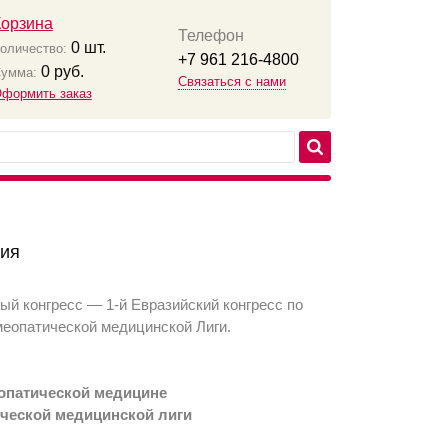
Корзина
Телефон
0
шт.
оличество:
+7 961 216-4800
0
руб.
умма:
Связаться с нами
формить заказ
тия
ый конгресс — 1-й Евразийский конгресс по
меопатической медицинской Лиги.
еопатической медицине
ической медицинской лиги