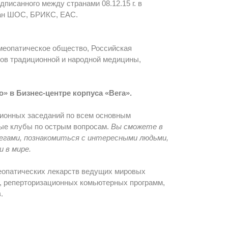
писанного между странами 08.12.15 г. в
ран ШОС, БРИКС, ЕАС.
меопатическое общество, Российская
ов традиционной и народной медицины,
о» в Бизнес-центре корпуса «Вега».
ционных заседаний по всем основным
ные клубы по острым вопросам.
Вы сможете в
егами, познакомиться с интересными людьми,
 в мире.
меопатических лекарств ведущих мировых
в, реперторизационных комьютерных программ,
.