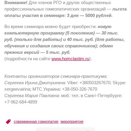
Внимание!
Для членов РГО и других общественных
профессиональных гомеопатических организаций —
льгота
оплаты участия в семинаре: 3 дня — 5000 рублей
.
Во время семинара можно будет приобрести:
новую
компьютерную программу (5 поколение) — 30 тыс.
руб. (только для работы) и 40 тыс. руб. (для работы,
обучения и создания своих справочников); обмен
прежних версий — 5 тыс. руб.
(подробности на сайте
www.homclastim.ru
).
Контакты организаторов семинара-практикума:
Сергеева Ирина Дмитриевна
: Viber: +380503267670; Skype:
sergeevairina; МТС Украина: +38-050-326-7670
Сергеева Мария Павловна
: моб. тел. в Санкт-Петербурге:
+7-962-684-4899
современная гомеопатия
,
мероприятия