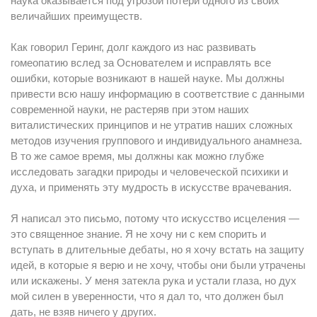
наука оказывается под угрозой потери одного из своих
величайших преимуществ.
Как говорил Геринг, долг каждого из нас развивать
гомеопатию вслед за Основателем и исправлять все
ошибки, которые возникают в нашей науке. Мы должны
привести всю нашу информацию в соответствие с данными
современной науки, не растеряв при этом наших
виталистических принципов и не утратив наших сложных
методов изучения группового и индивидуального анамнеза.
В то же самое время, мы должны как можно глубже
исследовать загадки природы и человеческой психики и
духа, и применять эту мудрость в искусстве врачевания.
Я написал это письмо, потому что искусство исцеления —
это священное знание. Я не хочу ни с кем спорить и
вступать в длительные дебаты, но я хочу встать на защиту
идей, в которые я верю и не хочу, чтобы они были утрачены
или искажены. У меня затекла рука и устали глаза, но дух
мой силен в уверенности, что я дал то, что должен был
дать, не взяв ничего у других.