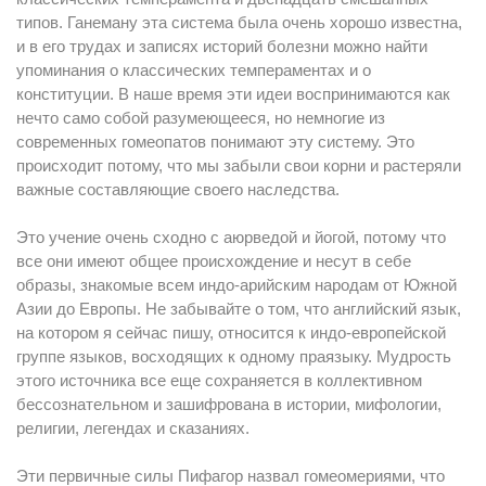
типов. Ганеману эта система была очень хорошо известна,
и в его трудах и записях историй болезни можно найти
упоминания о классических темпераментах и о
конституции. В наше время эти идеи воспринимаются как
нечто само собой разумеющееся, но немногие из
современных гомеопатов понимают эту систему. Это
происходит потому, что мы забыли свои корни и растеряли
важные составляющие своего наследства.
Это учение очень сходно с аюрведой и йогой, потому что
все они имеют общее происхождение и несут в себе
образы, знакомые всем индо-арийским народам от Южной
Азии до Европы. Не забывайте о том, что английский язык,
на котором я сейчас пишу, относится к индо-европейской
группе языков, восходящих к одному праязыку. Мудрость
этого источника все еще сохраняется в коллективном
бессознательном и зашифрована в истории, мифологии,
религии, легендах и сказаниях.
Эти первичные силы Пифагор назвал гомеомериями, что