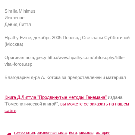
Similia Minimus
Искренне,
Дэвид Литтл
Hpathy Ezine, декабрь 2005 Перевод Светланы Субботиной
(Москва)
Оригинал по адресу http://www.hpathy.com/philosophy/little-
vital-force.asp
Благодарим д-ра А. Котока за предоставленный материал
Книга Д.Литтла "Продвинутые методы Ганемана"
издана
"Гомеопатической книгой",
вы можете ее заказать на нашем
сайте
.
гомеопатия
,
жизненная сила
,
йога
,
миазмы
,
история