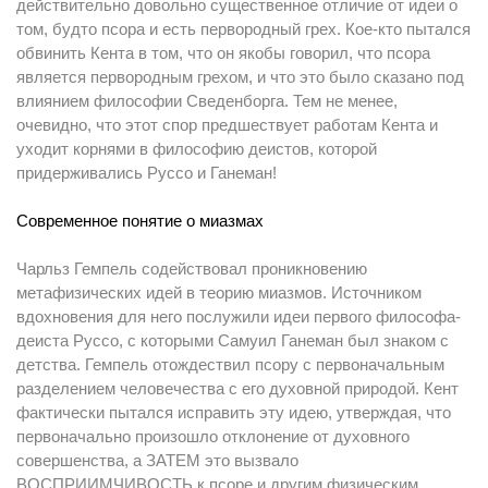
действительно довольно существенное отличие от идеи о
том, будто псора и есть первородный грех. Кое-кто пытался
обвинить Кента в том, что он якобы говорил, что псора
является первородным грехом, и что это было сказано под
влиянием философии Сведенборга. Тем не менее,
очевидно, что этот спор предшествует работам Кента и
уходит корнями в философию деистов, которой
придерживались Руссо и Ганеман!
Современное понятие о миазмах
Чарльз Гемпель содействовал проникновению
метафизических идей в теорию миазмов. Источником
вдохновения для него послужили идеи первого философа-
деиста Руссо, с которыми Самуил Ганеман был знаком с
детства. Гемпель отождествил псору с первоначальным
разделением человечества с его духовной природой. Кент
фактически пытался исправить эту идею, утверждая, что
первоначально произошло отклонение от духовного
совершенства, а ЗАТЕМ это вызвало
ВОСПРИИМЧИВОСТЬ к псоре и другим физическим