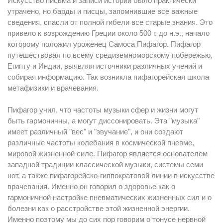
Искусство письма и записи истории было практически
утрачено, но барды и писцы, запомнившие все важные
сведения, спасли от полной гибели все старые знания. Это
привело к возрождению Греции около 500 г. до н.э., начало
которому положил уроженец Самоса Пифагор. Пифагор
путешествовал по всему средиземноморскому побережью,
Египту и Индии, выявляя источники различных учений и
собирая информацию. Так возникла пифагорейская школа
метафизики и врачевания.
Пифагор учил, что частоты музыки сфер и жизни могут
быть гармоничны, а могут диссонировать. Эта "музыка"
имеет различный "вес" и "звучание", и они создают
различные частоты колебания в космической пневме,
мировой жизненной силе. Пифагор является основателем
западной традиции классической музыки, системы семи
нот, а также пифагорейско-гиппократовой линии в искусстве
врачевания. Именно он говорил о здоровье как о
гармоничной настройке пневматических жизненных сил и о
болезни как о расстройстве этой жизненной энергии.
Именно поэтому мы до сих пор говорим о тонусе нервной