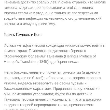
Ганемана достигло зрелых лет. И очень странно, что многие
гомеопаты до сих пор не осознали этого! Для многих
миазмы стали чем угодно, но только не последствиями
воздействия инфекции на жизненную силу, человеческий
организм и иммунную систему.
Геринг, Гемпель и Кент
Истоки метафизической концепции миазмов можно найти в
комментариях Гемпеля к предисловию Геринга к
"Хроническим болезням" Ганемана (Hering's Preface of
Hempel's Translation, 1845), где Геринг писал:
Неглубокомысленные оппоненты гомеопатии (а других у
нас никогда и не было!) набросились на теорию псорного
миазма, надеясь низвергнуть ее своим пустым и
бессмысленным сарказмом. Приравняв псору к чесотке,
они насмешливо утверждают, будто бы по доктрине
Ганемана чесотка является корнем зла, что эта доктрина
сходна с теорией первородного греха, признаваемого