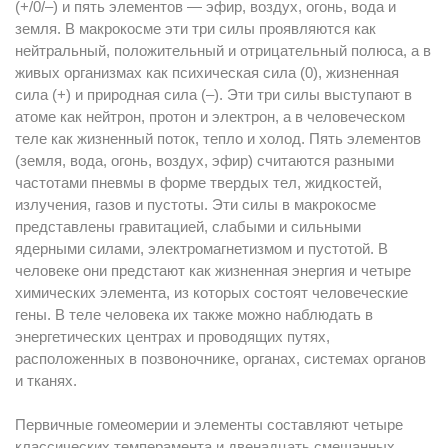
(+/0/–) и пять элементов — эфир, воздух, огонь, вода и
земля. В макрокосме эти три силы проявляются как
нейтральный, положительный и отрицательный полюса, а в
живых организмах как психическая сила (0), жизненная
сила (+) и природная сила (–). Эти три силы выступают в
атоме как нейтрон, протон и электрон, а в человеческом
теле как жизненный поток, тепло и холод. Пять элементов
(земля, вода, огонь, воздух, эфир) считаются разными
частотами пневмы в форме твердых тел, жидкостей,
излучения, газов и пустоты. Эти силы в макрокосме
представлены гравитацией, слабыми и сильными
ядерными силами, электромагнетизмом и пустотой. В
человеке они предстают как жизненная энергия и четыре
химических элемента, из которых состоят человеческие
гены. В теле человека их также можно наблюдать в
энергетических центрах и проводящих путях,
расположенных в позвоночнике, органах, системах органов
и тканях.
Первичные гомеомерии и элементы составляют четыре
классических темперамента и двенадцать смешанных