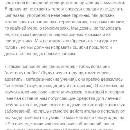
восточной и западной медицине и не путали их с миазмами.
Я прошу их не ставить телегу впереди лошади и не делать
шаг назад, употребляя неверные термины. Мы должны
использовать правильную терминологию, когда мы говорим,
по крайней мере, о гомеомериях. Мы дожны использовать
ее, когда мы говорим об инфекционных миазмах и их
последствиях. Мы не должны выбрасывать эти идеи из
головы, но мы должны исправить ошибки прошлого и
двигаться вперед к новым знаниям.
Я также попросил бы своих коллег, чтобы, когда они
"достигнут небес" (будут изучать душу, гомеомерии,
архетипы, метафизические учения), они крепко держались
"за землю" (изучали медицину и патологию). Я заклинаю их
изучать клиническую картину миазмов, о которой я говорил.
Ганеман оставил нам потрясающие средства для лечения
результатов эпидемических и эндемических инфекционных
заболеваний, но лишь немногие действительно используют
их. Когда гомеопаты думают о миазмах как о чем угодно, но
НЕ о последствиях инфекционных заболеваний, наша