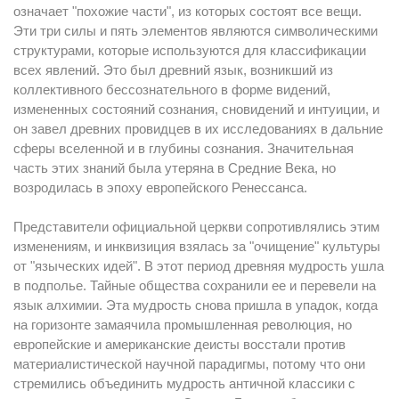
означает "похожие части", из которых состоят все вещи.
Эти три силы и пять элементов являются символическими
структурами, которые используются для классификации
всех явлений. Это был древний язык, возникший из
коллективного бессознательного в форме видений,
измененных состояний сознания, сновидений и интуиции, и
он завел древних провидцев в их исследованиях в дальние
сферы вселенной и в глубины сознания. Значительная
часть этих знаний была утеряна в Средние Века, но
возродилась в эпоху европейского Ренессанса.
Представители официальной церкви сопротивлялись этим
изменениям, и инквизиция взялась за "очищение" культуры
от "языческих идей". В этот период древняя мудрость ушла
в подполье. Тайные общества сохранили ее и перевели на
язык алхимии. Эта мудрость снова пришла в упадок, когда
на горизонте замаячила промышленная революция, но
европейские и американские деисты восстали против
материалистической научной парадигмы, потому что они
стремились объединить мудрость античной классики с