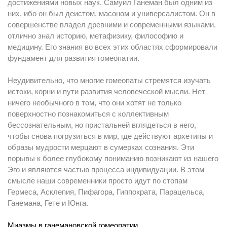
достижениями новых наук. Самуил Ганеман был одним из
них, ибо он был деистом, масоном и универсалистом. Он в
совершенстве владел древними и современными языками,
отлично знал историю, метафизику, философию и
медицину. Его знания во всех этих областях сформировали
фундамент для развития гомеопатии.
Неудивительно, что многие гомеопаты стремятся изучать
истоки, корни и пути развития человеческой мысли. Нет
ничего необычного в том, что они хотят не только
поверхностно познакомиться с коллективным
бессознательным, но пристальней вглядеться в него,
чтобы снова погрузиться в мир, где действуют архетипы и
образы мудрости мерцают в сумерках сознания. Эти
порывы к более глубокому пониманию возникают из нашего
Эго и являются частью процесса индивидуации. В этом
смысле наши современники просто идут по стопам
Гермеса, Асклепия, Пифагора, Гиппократа, Парацельса,
Ганемана, Гете и Юнга.
Миазмы в ганемановской гомеопатии