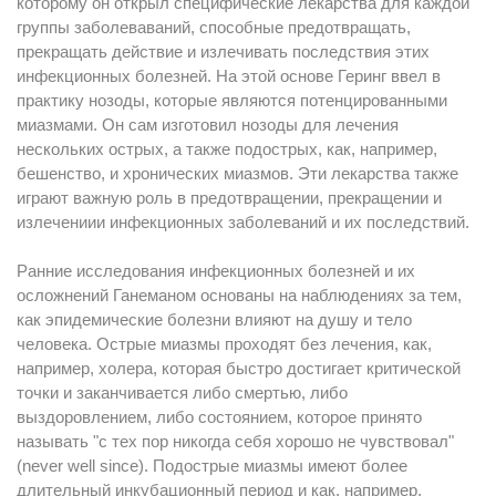
которому он открыл специфические лекарства для каждой
группы заболеваваний, способные предотвращать,
прекращать действие и излечивать последствия этих
инфекционных болезней. На этой основе Геринг ввел в
практику нозоды, которые являются потенцированными
миазмами. Он сам изготовил нозоды для лечения
нескольких острых, а также подострых, как, например,
бешенство, и хронических миазмов. Эти лекарства также
играют важную роль в предотвращении, прекращении и
излечениии инфекционных заболеваний и их последствий.
Ранние исследования инфекционных болезней и их
осложнений Ганеманом основаны на наблюдениях за тем,
как эпидемические болезни влияют на душу и тело
человека. Острые миазмы проходят без лечения, как,
например, холера, которая быстро достигает критической
точки и заканчивается либо смертью, либо
выздоровлением, либо состоянием, которое принято
называть "с тех пор никогда себя хорошо не чувствовал"
(never well since). Подострые миазмы имеют более
длительный инкубационный период и как, например,