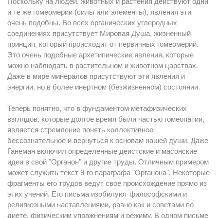
Поскольку на людей, животных и растения действуют одни
и те же гомеомерии (силы или элементы), явления эти
очень подобны. Во всех органических углеродных
соединениях присутствует Мировая Душа, жизненный
принцип, который происходит от первичных гомеомерий.
Это очень подобные архетипические явления, которые
можно наблюдать в растительном и животном царствах.
Даже в мире минералов присутствуют эти явления и
энергии, но в более инертном (безжизненном) состоянии.
Теперь понятно, что в фундаментом метафизических
взглядов, которые долгое время были частью гомеопатии,
является стремление понять коллективное
бессознательное и вернуться к основам нашей души. Даже
Ганеман включил определенные деистские и масонские
идеи в свой "Органон" и другие труды. Отличным примером
может служить текст 9-го параграфа "Органона". Некоторые
фрагменты его трудов ведут свое происхождение прямо из
этих учений. Его письма изобилуют философскими и
религиозными наставлениями, равно как и советами по
диете, физическим упражнениям и режиму. В одном письме