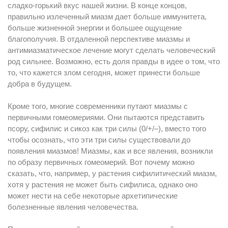
сладко-горький вкус нашей жизни. В конце концов,
правильно излеченный миазм дает больше иммунитета,
больше жизненной энергии и большее ощущение
благополучия. В отдаленной перспективе миазмы и
антимиазматическое лечение могут сделать человеческий
род сильнее. Возможно, есть доля правды в идее о том, что
то, что кажется злом сегодня, может принести больше
добра в будущем.
Кроме того, многие современники путают миазмы с
первичными гомеомериями. Они пытаются представить
псору, сифилис и сикоз как три силы (0/+/–), вместо того
чтобы осознать, что эти три силы существовали до
появления миазмов! Миазмы, как и все явления, возникли
по образу первичных гомеомерий. Вот почему можно
сказать, что, например, у растения сифилитический миазм,
хотя у растения не может быть сифилиса, однако оно
может нести на себе некоторые архетипические
болезненные явления человечества.