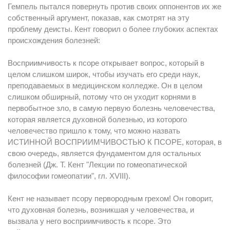
Гемпель пытался повернуть против своих оппонентов их же
собственный аргумент, показав, как смотрят на эту
проблему деисты. Кент говорил о более глубоких аспектах
происхождения болезней:
Восприимчивость к псоре открывает вопрос, который в
целом слишком широк, чтобы изучать его среди наук,
преподаваемых в медицинском колледже. Он в целом
слишком обширный, потому что он уходит корнями в
первобытное зло, в самую первую болезнь человечества,
которая является духовной болезнью, из которого
человечество пришло к тому, что можно назвать
ИСТИННОЙ ВОСПРИИМЧИВОСТЬЮ К ПСОРЕ, которая, в
свою очередь, является фундаментом для остальных
болезней (Дж. Т. Кент "Лекции по гомеопатической
философии гомеопатии", гл. XVIII).
Кент не называет псору первородным грехом! Он говорит,
что духовная болезнь, возникшая у человечества, и
вызвала у него восприимчивость к псоре. Это