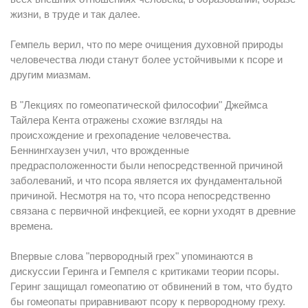
жизни, в труде и так далее.
Гемпель верил, что по мере очищения духовной природы
человечества люди станут более устойчивыми к псоре и
другим миазмам.
В "Лекциях по гомеопатической философии" Джеймса
Тайлера Кента отражены схожие взгляды на
происхождение и грехопадение человечества.
Беннингхаузен учил, что врожденные
предрасположенности были непосредственной причиной
заболеваний, и что псора является их фундаментальной
причиной. Несмотря на то, что псора непосредственно
связана с первичной инфекцией, ее корни уходят в древние
времена.
Впервые слова "первородный грех" упоминаются в
дискуссии Геринга и Гемпеля с критиками теории псоры.
Геринг защищал гомеопатию от обвинений в том, что будто
бы гомеопаты приравнивают псору к первородному греху.