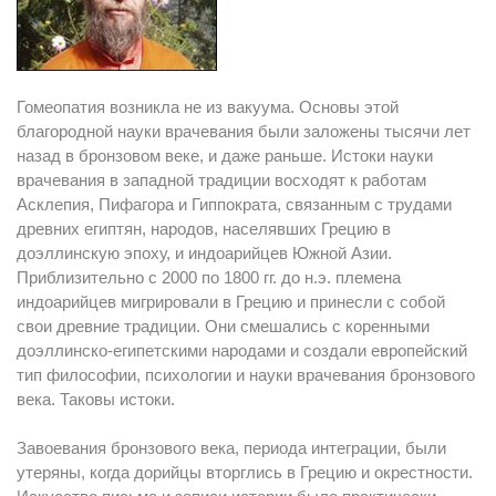
Гомеопатия возникла не из вакуума. Основы этой
благородной науки врачевания были заложены тысячи лет
назад в бронзовом веке, и даже раньше. Истоки науки
врачевания в западной традиции восходят к работам
Асклепия, Пифагора и Гиппократа, связанным с трудами
древних египтян, народов, населявших Грецию в
доэллинскую эпоху, и индоарийцев Южной Азии.
Приблизительно с 2000 по 1800 гг. до н.э. племена
индоарийцев мигрировали в Грецию и принесли с собой
свои древние традиции. Они смешались с коренными
доэллинско-египетскими народами и создали европейский
тип философии, психологии и науки врачевания бронзового
века. Таковы истоки.
Завоевания бронзового века, периода интеграции, были
утеряны, когда дорийцы вторглись в Грецию и окрестности.