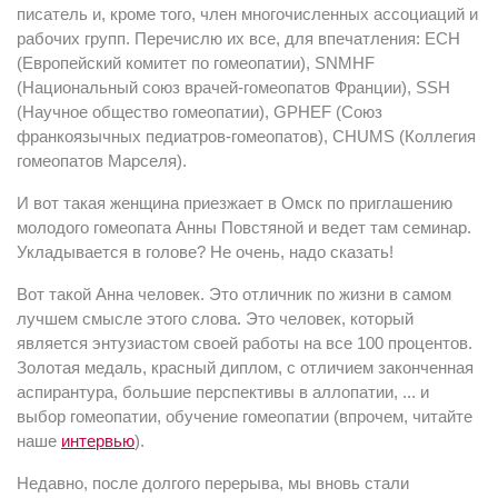
писатель и, кроме того, член многочисленных ассоциаций и
рабочих групп. Перечислю их все, для впечатления: ECH
(Европейский комитет по гомеопатии), SNMHF
(Национальный союз врачей-гомеопатов Франции), SSH
(Научное общество гомеопатии), GPHEF (Союз
франкоязычных педиатров-гомеопатов), CHUMS (Коллегия
гомеопатов Марселя).
И вот такая женщина приезжает в Омск по приглашению
молодого гомеопата Анны Повстяной и ведет там семинар.
Укладывается в голове? Не очень, надо сказать!
Вот такой Анна человек. Это отличник по жизни в самом
лучшем смысле этого слова. Это человек, который
является энтузиастом своей работы на все 100 процентов.
Золотая медаль, красный диплом, с отличием законченная
аспирантура, большие перспективы в аллопатии, ... и
выбор гомеопатии, обучение гомеопатии (впрочем, читайте
наше
интервью
).
Недавно, после долгого перерыва, мы вновь стали