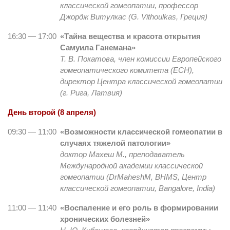
классической гомеопатии, профессор
Джордж Витулкас (G. Vithoulkas, Греция)
16:30 — 17:00
«Тайна вещества и красота открытия
Самуила Ганемана»
Т. В. Покатова, член комиссии Европейского
гомеопатического комитета (ECH),
директор Центра классической гомеопатии
(г. Рига, Латвия)
День второй (8 апреля)
09:30 — 11:00
«Возможности классической гомеопатии в
случаях тяжелой патологии»
доктор Махеш М., преподаватель
Международной академии классической
гомеопатии (
Dr
Mahesh
M
,
BHMS
, Центр
классической гомеопатии,
Bangalore
,
India
)
11:00 — 11:40
«Воспаление и его роль в формировании
хронических болезней»