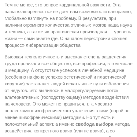
Тем не менее, это вопрос кардинальной важности. Эта
наша «зашоренность» не дает нам возможности панорамно,
глобально взглянуть на проблему. В результате, при
наличии огромного количества отличных мозгов наша наука
и техника, а также их практическая производная — уровень
жизни — сами знаете где. С началом перестройки «пошел
процесс» либерализации общества.
Высокая технологичность и высокая степень разделения
труда пронизали все общество, все профессии, в том числе
и медицину. А отсутствие успехов в лечебной медицине
(особенно на фоне успехов эстетической и пластической
хирургии) заставляет людей искать иные пути избавления
от недугов. Это вылилось в малорегулируемый поток
альтернативных (господствующему) методов воздействия
на человека. Это может не нравиться, т. к. чревато
всплесками шизофренического увлечения этими (порой не
менее шизофреническими) методами. Но тут есть и
положительный аспект, а именно
свобода выбора
метода
воздействия, конкретного врача (или не врача), а со