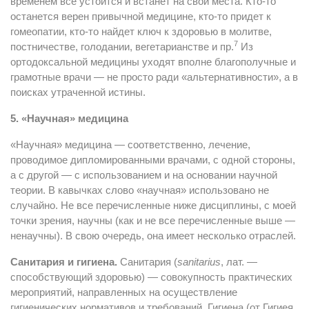
временем все устоится и встанет на свои места. Кто-то
останется верен привычной медицине, кто-то придет к
гомеопатии, кто-то найдет ключ к здоровью в молитве,
7
постничестве, голодании, вегетарианстве и пр.
Из
ортодоксальной медицины уходят вполне благополучные и
грамотные врачи — не просто ради «альтернативности», а в
поисках утраченной истины.
5. «Научная» медицина
«Научная» медицина — соответственно, лечение,
проводимое дипломированными врачами, с одной стороны,
а с другой — с использованием и на основании научной
теории. В кавычках слово «научная» использовано не
случайно. Не все перечисленные ниже дисциплины, с моей
точки зрения, научны (как и не все перечисленные выше —
ненаучны). В свою очередь, она имеет несколько отраслей.
Санитария и гигиена.
Санитария (
sanitarius
, лат. —
способствующий здоровью) — совокупность практических
мероприятий, направленных на осуществление
гигиенических нормативов и требований. Гигиена (от Гигиея