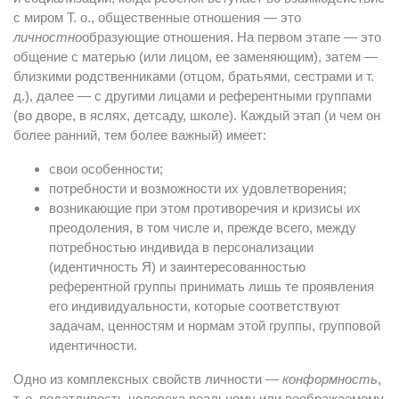
с миром Т. о., общественные отношения — это
личностно
образующие отношения. На первом этапе — это
общение с матерью (или лицом, ее заменяющим), затем —
близкими родственниками (отцом, братьями, сестрами и т.
д.), далее — с другими лицами и референтными группами
(во дворе, в яслях, детсаду, школе). Каждый этап (и чем он
более ранний, тем более важный) имеет:
свои особенности;
потребности и возможности их удовлетворения;
возникающие при этом противоречия и кризисы их
преодоления, в том числе и, прежде всего, между
потребностью индивида в персонализации
(идентичность Я) и заинтересованностью
референтной группы принимать лишь те проявления
его индивидуальности, которые соответствуют
задачам, ценностям и нормам этой группы, групповой
идентичности.
Одно из комплексных свойств личности —
конформность
,
т. е. податливость человека реальному или воображаемому