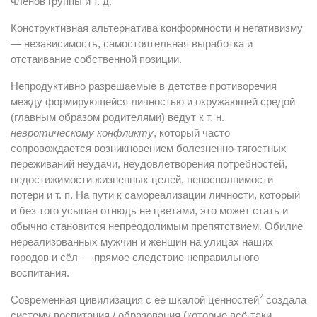
членов группы и т. д.
Конструктивная альтернатива конформности и негативизму
— независимость, самостоятельная выработка и
отстаивание собственной позиции.
Непродуктивно разрешаемые в детстве противоречия
между формирующейся личностью и окружающей средой
(главным образом родителями) ведут к т. н.
невротическому конфликту
, который часто
сопровождается возникновением болезненно-тягостных
переживаний неудачи, неудовлетворения потребностей,
недостижимости жизненных целей, невосполнимости
потери и т. п. На пути к самореализации личности, который
и без того усыпан отнюдь не цветами, это может стать и
обычно становится непреодолимым препятствием. Обилие
нереализованных мужчин и женщин на улицах наших
городов и сёл — прямое следствие неправильного
воспитания.
2
Современная цивилизация с ее шкалой ценностей
создала
систему воспитания / образования (которые всё-таки