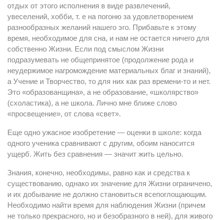
отдых от этого исполнения в виде развлечений,
увеселений, хобби, т. е на погоню за удовлетворением
разнообразных желаний нашего эго. Прибавьте к этому
время, необходимое для сна, и нам не остается ничего для
собственно Жизни. Если под смыслом Жизни
подразумевать не общепринятое (продолжение рода и
неудержимое нагромождение материальных благ и знаний),
а Учение и Творчество, то для них как раз времени-то и нет.
Это «образованщина», а не образование, «школярство»
(схоластика), а не школа. Лично мне ближе слово
«просвещение», от слова «свет».
Еще одно ужасное изобретение — оценки в школе: когда
одного ученика сравнивают с другим, обоим наносится
ущерб. Жить без сравнения — значит жить цельно.
Знания, конечно, необходимы, равно как и средства к
существованию, однако их значение для Жизни ограничено,
и их добывание не должно становиться всепоглощающим.
Необходимо найти время для наблюдения Жизни (причем
не только прекрасного, но и безобразного в ней), для живого