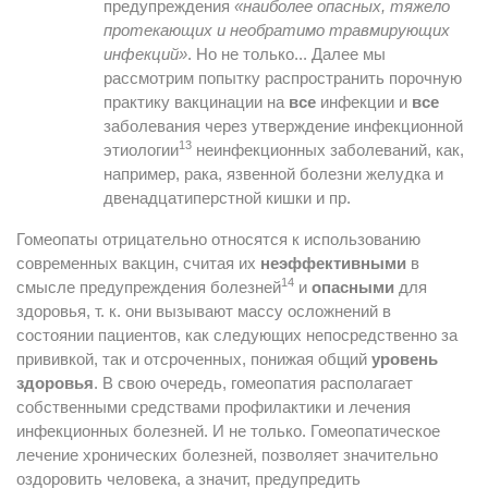
предупреждения
«наиболее опасных, тяжело
протекающих и необратимо травмирующих
инфекций»
. Но не только... Далее мы
рассмотрим попытку распространить порочную
практику вакцинации на
все
инфекции и
все
заболевания через утверждение инфекционной
13
этиологии
неинфекционных заболеваний, как,
например, рака, язвенной болезни желудка и
двенадцатиперстной кишки и пр.
Гомеопаты отрицательно относятся к использованию
современных вакцин, считая их
неэффективными
в
14
смысле предупреждения болезней
и
опасными
для
здоровья, т. к. они вызывают массу осложнений в
состоянии пациентов, как следующих непосредственно за
прививкой, так и отсроченных, понижая общий
уровень
здоровья
. В свою очередь, гомеопатия располагает
собственными средствами профилактики и лечения
инфекционных болезней. И не только. Гомеопатическое
лечение хронических болезней, позволяет значительно
оздоровить человека, а значит, предупредить