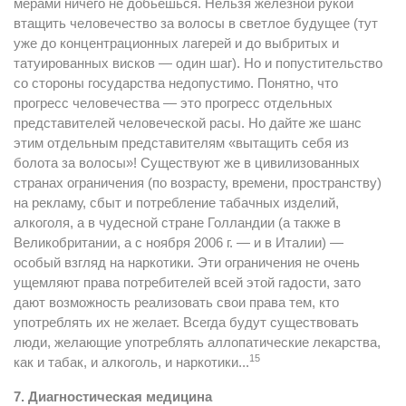
мерами ничего не добьешься. Нельзя железной рукой
втащить человечество за волосы в светлое будущее (тут
уже до концентрационных лагерей и до выбритых и
татуированных висков — один шаг). Но и попустительство
со стороны государства недопустимо. Понятно, что
прогресс человечества — это прогресс отдельных
представителей человеческой расы. Но дайте же шанс
этим отдельным представителям «вытащить себя из
болота за волосы»! Существуют же в цивилизованных
странах ограничения (по возрасту, времени, пространству)
на рекламу, сбыт и потребление табачных изделий,
алкоголя, а в чудесной стране Голландии (a также в
Великобритании, а с ноября 2006 г. — и в Италии) —
особый взгляд на наркотики. Эти ограничения не очень
ущемляют права потребителей всей этой гадости, зато
дают возможность реализовать свои права тем, кто
употреблять их не желает. Всегда будут существовать
люди, желающие употреблять аллопатические лекарства,
15
как и табак, и алкоголь, и наркотики...
7. Диагностическая медицина