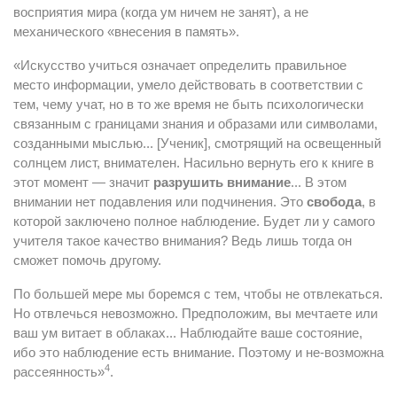
восприятия мира (когда ум ничем не занят), а не
механического «внесения в память».
«Искусство учиться означает определить правильное
место информации, умело действовать в соответствии с
тем, чему учат, но в то же время не быть психологически
связанным с границами знания и образами или символами,
созданными мыслью... [Ученик], смотрящий на освещенный
солнцем лист, внимателен. Насильно вернуть его к книге в
этот момент — значит
разрушить внимание
... В этом
внимании нет подавления или подчинения. Это
свобода
, в
которой заключено полное наблюдение. Будет ли у самого
учителя такое качество внимания? Ведь лишь тогда он
сможет помочь другому.
По большей мере мы боремся с тем, чтобы не отвлекаться.
Но отвлечься невозможно. Предположим, вы мечтаете или
ваш ум витает в облаках... Наблюдайте ваше состояние,
ибо это наблюдение есть внимание. Поэтому и не-возможна
4
рассеянность»
.