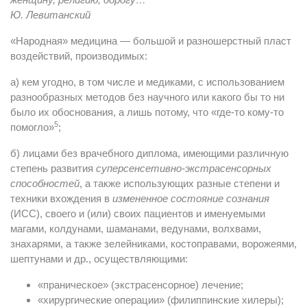
Ю. Левитанский
«Народная» медицина — большой и разношерстный пласт
воздействий, производимых:
а) кем угодно, в том числе и медиками, с использованием
разнообразных методов без научного или какого бы то ни
было их обоснования, а лишь потому, что «где-то кому-то
5
помогло»
;
б) лицами без врачебного диплома, имеющими различную
степень развития
суперсенсетивно-экстрасенсорных
способностей
, а также использующих разные степени и
техники вхождения в
измененное состояние сознания
(ИСС), своего и (или) своих пациентов и именуемыми
магами, колдунами, шаманами, ведунами, волхвами,
знахарями, а также зелейниками, костоправами, ворожеями,
шептунами и др., осуществляющими:
«праническое» (экстрасенсорное) лечение;
«хирургические операции» (филиппинские хилеры);