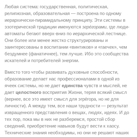
Любая система: государственная, политическая,
религиозная, образовательная — построена по одному
иерархически-пирамидальному принципу. Эти системы в
эзотерической традиции именуются
эгрéгорами
, где люди-
автоматы бегают вверх-вниз по иерархической лестнице.
Они более или менее жестко структурированы и
заинтересованы в воспитании «винтиков» и «гаечек», чем
бездумнее (фанатичнее), тем лучше. Ибо это сообщества
искателей и потребителей энергии.
Вместо того чтобы развивать духовные способности,
образование делает нас профессионалами в одной из
ячеек системы, но не дает
единства
чувств и мыслей, не
дает
целостного
восприятия Жизни, теряя всякий смысл
(вернее, все это имеет смысл для эгрéгора, но не для
личности). А между тем, все наши трудности — результат
извращенного представления о вещах, людях, идеях. И до
тех пор, пока мы в них не разберемся, простой сбор
сведений, приобретение навыков будут вести к хаосу.
Технические знания необходимы, но они не решают наших