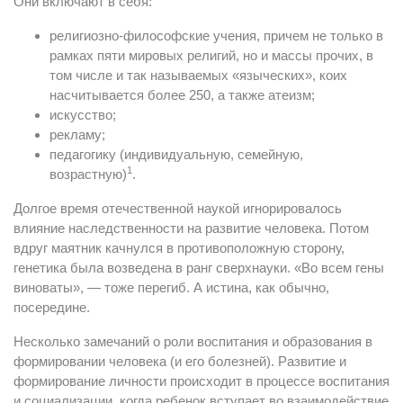
Они включают в себя:
религиозно-философские учения, причем не только в
рамках пяти мировых религий, но и массы прочих, в
том числе и так называемых «языческих», коих
насчитывается более 250, а также атеизм;
искусство;
рекламу;
педагогику (индивидуальную, семейную,
1
возрастную)
.
Долгое время отечественной наукой игнорировалось
влияние наследственности на развитие человека. Потом
вдруг маятник качнулся в противоположную сторону,
генетика была возведена в ранг сверхнауки. «Во всем гены
виноваты», — тоже перегиб. А истина, как обычно,
посередине.
Несколько замечаний о роли воспитания и образования в
формировании человека (и его болезней). Развитие и
формирование личности происходит в процессе воспитания
и социализации, когда ребенок вступает во взаимодействие