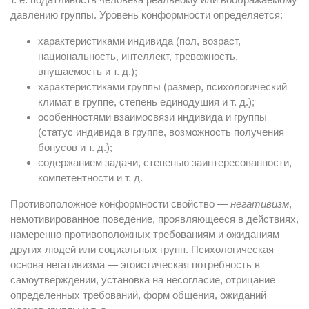
давлению группы. Уровень конформности определяется:
характеристиками индивида (пол, возраст,
национальность, интеллект, тревожность,
внушаемость и т. д.);
характеристиками группы (размер, психологический
климат в группе, степень единодушия и т. д.);
особенностями взаимосвязи индивида и группы
(статус индивида в группе, возможность получения
бонусов и т. д.);
содержанием задачи, степенью заинтересованности,
компетентности и т. д.
Противоположное конформности свойство —
негативизм
,
немотивированное поведение, проявляющееся в действиях,
намеренно противоположных требованиям и ожиданиям
других людей или социальных групп. Психологическая
основа негативизма — эгоистическая потребность в
самоутверждении, установка на несогласие, отрицание
определенных требований, форм общения, ожиданий