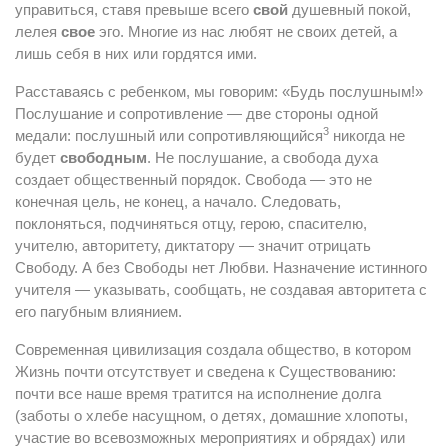
управиться, ставя превыше всего
свой
душевный покой,
лелея
свое
эго. Многие из нас любят не своих детей, а
лишь себя в них или гордятся ими.
Расставаясь с ребенком, мы говорим: «Будь послушным!»
Послушание и сопротивление — две стороны одной
3
медали: послушный или сопротивляющийся
никогда не
будет
свободным
. Не послушание, а свобода духа
создает общественный порядок. Свобода — это не
конечная цель, не конец, а начало. Следовать,
поклоняться, подчиняться отцу, герою, спасителю,
учителю, авторитету, диктатору — значит отрицать
Свободу. А без Свободы нет Любви. Назначение истинного
учителя — указывать, сообщать, не создавая авторитета с
его пагубным влиянием.
Современная цивилизация создала общество, в котором
Жизнь почти отсутствует и сведена к Существованию:
почти все наше время тратится на исполнение долга
(заботы о хлебе насущном, о детях, домашние хлопоты,
участие во всевозможных мероприятиях и обрядах) или