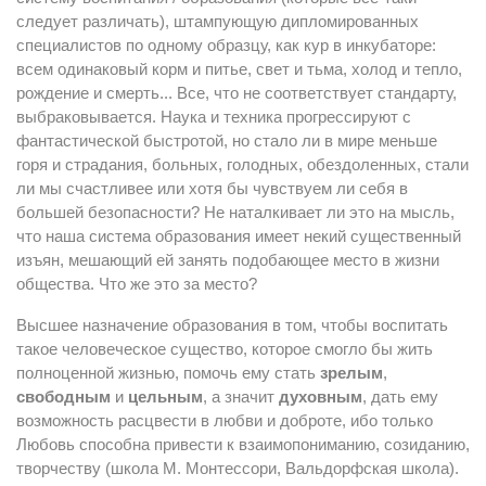
следует различать), штампующую дипломированных
специалистов по одному образцу, как кур в инкубаторе:
всем одинаковый корм и питье, свет и тьма, холод и тепло,
рождение и смерть... Все, что не соответствует стандарту,
выбраковывается. Наука и техника прогрессируют с
фантастической быстротой, но стало ли в мире меньше
горя и страдания, больных, голодных, обездоленных, стали
ли мы счастливее или хотя бы чувствуем ли себя в
большей безопасности? Не наталкивает ли это на мысль,
что наша система образования имеет некий существенный
изъян, мешающий ей занять подобающее место в жизни
общества. Что же это за место?
Высшее назначение образования в том, чтобы воспитать
такое человеческое существо, которое смогло бы жить
полноценной жизнью, помочь ему стать
зрелым
,
свободным
и
цельным
, а значит
духовным
, дать ему
возможность расцвести в любви и доброте, ибо только
Любовь способна привести к взаимопониманию, созиданию,
творчеству (школа М. Монтессори, Вальдорфская школа).