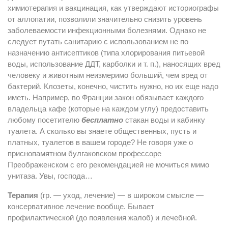
химиотерапия и вакцинация, как утверждают историографы
от аллопатии, позволили значительно снизить уровень
заболеваемости инфекционными болезнями. Однако не
следует путать санитарию с использованием не по
назначению антисептиков (типа хлорирования питьевой
воды, использование ДДТ, карболки и т. п.), наносящих вред
человеку и животным неизмеримо больший, чем вред от
бактерий. Клозеты, конечно, чистить нужно, но их еще надо
иметь. Например, во Франции закон обязывает каждого
владельца кафе (которые на каждом углу) предоставить
любому посетителю
бесплатно
стакан воды и кабинку
туалета. А сколько вы знаете общественных, пусть и
платных, туалетов в вашем городе? Не говоря уже о
приснопамятном булгаковском профессоре
Преображенском с его рекомендацией не мочиться мимо
унитаза. Увы, господа…
Терапия
(гр. — уход, лечение) — в широком смысле —
консервативное лечение вообще. Бывает
профилактической (до появления жалоб) и лечебной.