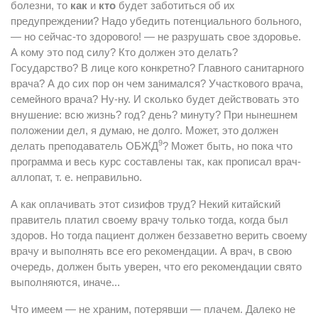
болезни, то
как
и
кто
будет заботиться об их
предупреждении? Надо убедить потенциального больного,
— но сейчас-то здорового! — не разрушать свое здоровье.
А кому это под силу? Кто должен это делать?
Государство? В лице кого конкретно? Главного санитарного
врача? А до сих пор он чем занимался? Участкового врача,
семейного врача? Ну-ну. И сколько будет действовать это
внушение: всю жизнь? год? день? минуту? При нынешнем
положении дел, я думаю, не долго. Может, это должен
9
делать преподаватель ОБЖД
? Может быть, но пока что
программа и весь курс составлены так, как прописал врач-
аллопат, т. е. неправильно.
А как оплачивать этот сизифов труд? Некий китайский
правитель платил своему врачу только тогда, когда был
здоров. Но тогда пациент должен беззаветно верить своему
врачу и выполнять все его рекомендации. А врач, в свою
очередь, должен быть уверен, что его рекомендации свято
выполняются, иначе...
Что имеем — не храним, потерявши — плачем. Далеко не