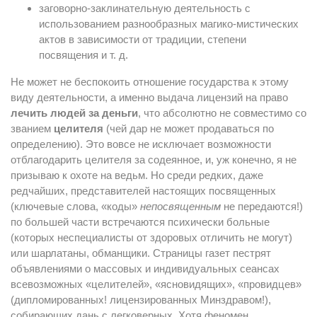
заговорно-заклинательную деятельность с
использованием разнообразных магико-мистических
актов в зависимости от традиции, степени
посвящения и т. д.
Не может не беспокоить отношение государства к этому
виду деятельности, а именно выдача лицензий на право
лечить людей за деньги
, что абсолютно не совместимо со
званием
целителя
(чей дар не может продаваться по
определению). Это вовсе не исключает возможности
отблагодарить целителя за содеянное, и, уж конечно, я не
призываю к охоте на ведьм. Но среди редких, даже
редчайших, представителей настоящих посвященных
(ключевые слова, «коды»
непосвященным
не передаются!)
по большей части встречаются психически больные
(которых неспециалисты от здоровых отличить не могут)
или шарлатаны, обманщики. Страницы газет пестрят
объявлениями о массовых и индивидуальных сеансах
всевозможных «целителей», «ясновидящих», «провидцев»
(дипломированных! лицензированных Минздравом!),
собирающих дань с легковерных. Хотя феномен