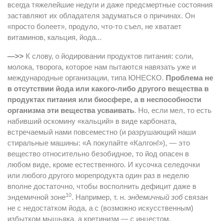
всегда тяжелейшие недуги и даже предсмертные состояния
заставляют их обладателя задуматься о причинах. Он
«просто болеет», продуло, что-то съел, не хватает
витаминов, кальция, йода...
—>>
К слову, о йодировании продуктов питания: соли,
молока, творога, которое нам пытаются навязать уже и
международные организации, типа ЮНЕСКО.
Проблема не
в отсутствии йода или какого-либо другого вещества в
продуктах питания или биосфере, а в неспособности
организма эти вещества усваивать
. Но, если мел, то есть
набивший оскомину «кальций» в виде карбоната,
встречаемый нами повсеместно (и разрушающий наши
стиральные машины: «А покупайте «Калгон!»), — это
вещество относительно безобидное, то йод опасен в
любом виде, кроме естественного. И кусочка селедочки
или любого другого морепродукта один раз в неделю
вполне достаточно, чтобы восполнить дефицит даже в
10
эндемичной зоне
. Например, т. н.
эндемичный зоб
связан
не с недостатком йода, а с (возможно искусственным)
избытком мышьяка, а кретинизм — с инцестом.