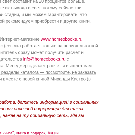
 свет составит на 20 процентов больше.
е их выхода в свет, потому сейчас книг
й стадии, и мы можем гарантировать, что
ой рекомендуем приобрести и другие книги,
Интернет-магазине
www.homeobooks.ru
!» (ссылка работает только на период льготной
читатель сразу может получить расчет и
здательства
info@homeobooks.ru
с
са. Менеджер сделает расчет и вышлет вам
е разделы каталога — посмотрите, не заказать
и вместе с новой книгой Миранды Кастро (в
 работа, делитесь информацией в социальных
нения полезной информации для таких
, нажав на ту социальную сеть, где вы
 книга"
,
книга в подарок
,
Акции