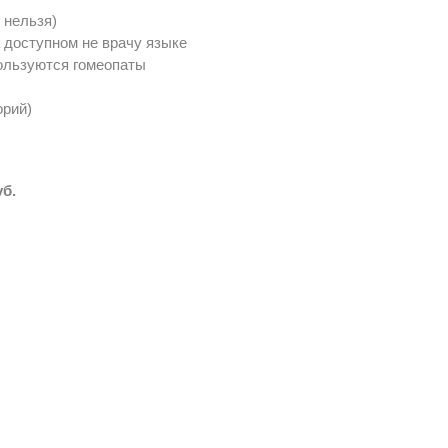
 нельзя)
 доступном не врачу языке
пользуются гомеопаты
орий)
уб.