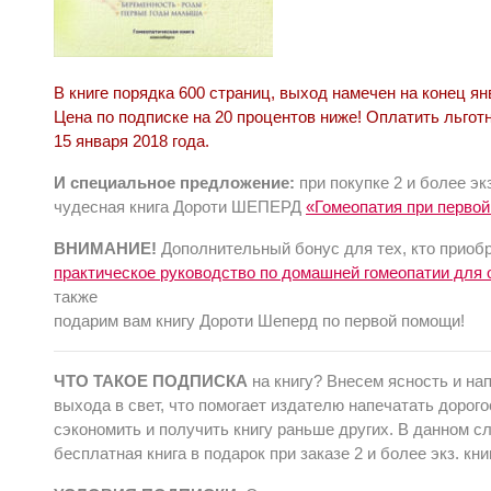
В книге порядка 600 страниц, выход намечен на конец янва
Цена по подписке на 20 процентов ниже! Оплатить льгот
15 января 2018 года.
И специальное предложение:
при покупке 2 и более э
чудесная книга Дороти ШЕПЕРД
«Гомеопатия при перво
ВНИМАНИЕ!
Дополнительный бонус для тех, кто приоб
практическое руководство по домашней гомеопатии для
также
подарим вам книгу Дороти Шеперд по первой помощи!
ЧТО ТАКОЕ ПОДПИСКА
на книгу? Внесем ясность и нап
выхода в свет, что помогает издателю напечатать дорог
сэкономить и получить книгу раньше других. В данном с
бесплатная книга в подарок при заказе 2 и более экз. кни