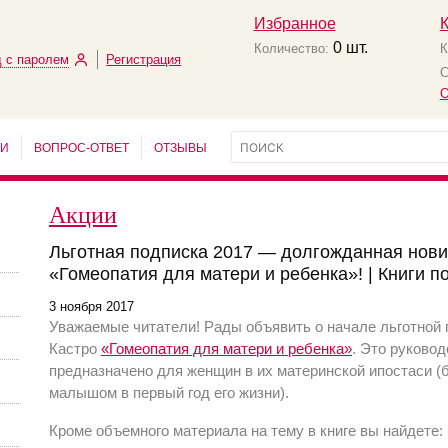
Избранное
0
шт.
Количество:
К
 с паролем
Регистрация
С
О
ЬИ
ВОПРОС-ОТВЕТ
ОТЗЫВЫ
Акции
Льготная подписка 2017 — долгожданная новин
«Гомеопатия для матери и ребенка»! | Книги п
3 ноября 2017
Уважаемые читатели! Рады объявить о начале льготной
Кастро
«Гомеопатия для матери и ребенка»
. Это руковод
предназначено для женщин в их материнской ипостаси (б
малышом в первый год его жизни).
Кроме объемного материала на тему в книге вы найдете: