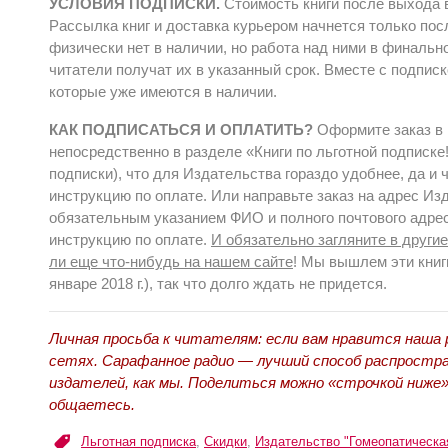
УСЛОВИЯ ПОДПИСКИ.
Стоимость книги после выхода в
Рассылка книг и доставка курьером начнется только посл
физически нет в наличии, но работа над ними в финально
читатели получат их в указанный срок. Вместе с подписк
которые уже имеются в наличии
.
КАК ПОДПИСАТЬСЯ И ОПЛАТИТЬ?
Оформите заказ в 
непосредственно в разделе
«Книги по льготной подписке
подписки), что для Издательства гораздо удобнее, да и 
инструкцию по оплате. Или направьте заказ на адрес И
обязательным указанием ФИО и полного почтового адре
инструкцию по оплате.
И обязательно загляните в други
ли еще что-нибудь на нашем сайте
! Мы вышлем эти книг
январе 2018 г.), так что долго ждать не придется.
Личная просьба к читателям: если вам нравится наша
сетях. Сарафанное радио — лучший способ распростра
издателей, как мы. Поделиться можно «строчкой ниже»
общаетесь.
Льготная подписка
,
Скидки
,
Издательство "Гомеопатическая