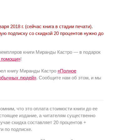
ря 2018 г. (сейчас книга в стадии печати).
ную подписку со скидкой 20 процентов нужно до
кземпляров книги Миранды Кастро — в подарок
й помощи»
!
рел книгу Миранды Кастро
«Полное
 обычных людей»
. Сообщите нам об этом, и мы
омним, что это оплата стоимости книги до ее
остоящее издание, а читателям существенно
лучае скидка составляет 20 процентов +
ги по подписке.