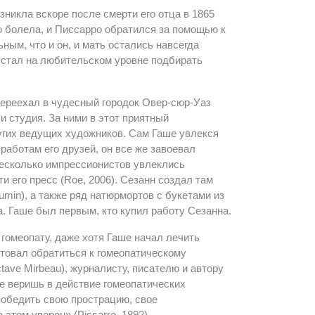
зникла вскоре после смерти его отца в 1865
но болела, и Писсарро обратился за помощью к
ным, что и он, и мать остались навсегда
 стал на любительском уровне подбирать
переехал в чудесный городок Овер-сюр-Уаз
и студия. За ними в этот приятный
ругих ведущих художников. Сам Гаше увлекся
 работам его друзей, он все же завоевал
 несколько импрессионистов увлеклись
и его пресс (Roe, 2006). Сезанн создал там
umin), а также ряд натюрмортов с букетами из
. Гаше был первым, кто купил работу Сезанна.
гомеопату, даже хотя Гаше начал лечить
етовал обратиться к гомеопатическому
ave Mirbeau), журналисту, писателю и автору
не веришь в действие гомеопатических
 победить свою прострацию, свое
 этом уверен» (Pissarro, 1892).