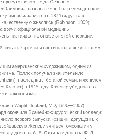
 присутствовал, когда Сезанн с
«Олимпия», назвав ее «не более чем детской
вку импрессионистов в 1874 году, что в
а качественную живопись (Robinson, 1999).
гда врачи официальной медицины
ень настаивал на отказе от этой операции.
й, писать картины и восхищаться искусством»
дущим американским художником, одним из
онизма. Поллок получал значительную
enheim), наследницы богатой семьи, и женился
 Krasner) в 1945 году. Краснер убедила его
ии и алкоголизма.
zabeth Wright Hubbard, MD, 1896—1967),
ард окончила Врачебно-хирургический колледж
 в числе первого выпуска женщин, допущенных
швейцарскую Женеву учиться гомеопатии у
чился у доктора
А. Е. Остина
и доктора
Ф. Э.