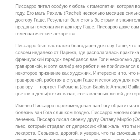
Писсарро питал особую любовь к гомеопатии, которая во
году. Его мать Рахиль (Rachel) несколько месяцев силь
доктору Гаше. Результат был столь быстрым и значитель
преданы гомеопатии и доктору Гаше. Писсарро даже сам
гомеопатические лекарства.
Писсарро был настолько благодарен доктору Гаше, что 
совсем недалеко от Парижа, где располагалась практика 
французский городок перебрался ван Гог и несколько д
гравировкой, и хотя калибр его работ и не приближался к
некоторое признание как художник. Интересно и то, что
гравировкой, работая в студии Гаше и используя для печт
гравюру — портрет Гийомена (Jean-Baptiste Armand Guilla
цветов в дельфтских вазах, составленных женой доктора
Именно Писсарро порекомендовал ван Гогу обратиться к 
болезнь ван Гога слишком поздно. Писсарро многим сов
лечению. Писсаро писал своему другу Октаву Мирбо (Oct
пьес, который страдал от депрессии: «Как жаль, что ты 
лекарств. Серьезно, дорогой, я уверен, что ты сможешь
разочарование, вялость ко всему… как жаль, ведь я так в