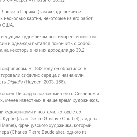
 Лашез в Париже (там же, где покоится
 несколько картин, некоторые из его работ
в США.
ыл ведущим художником-постимпрессионистом.
ессии и однажды пытался покончить с собой.
а на некоторые из них доходила до 39.2
 сифилисом. В 1892 году он обратился в
остировали сифилис сердца и назначили
есть
Digitalis
(Hayden, 2003, 166).
о сосед Писсарро познакомил его с Сезанном и
х, менее известных в наше время художников.
и художниками и поэтами, которые со
Курбе (Jean Désiré Gustave Courbet), лидера
 Manet), французского художника, который
а (Charles Pierre Baudelaire), одного из