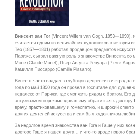
Винсент ван Гог
(Vincent Willem van Gogh, 1853—1890),
считается одним из величайших художников в истории иск
Тео (1857—1891) работал продавцом предметов искусства,
Париже, сыграл важную роль в знакомстве Винсента со 
Моне (Claude Monet), Пьер-Августа Ренуара (Pierre-August
Камилля Писсарро (Camille Pissarro).
Винсент часто впадал в глубокую депрессию и страдал 
года по май 1890 года он провел в госпитале для душев
недалеко от Парижа, где смог жить рядом с братом. Его 
энтузиазмом порекомендовал ему обратиться к доктору
врачу, практиковавшему и гомеопатию, и широкий спектр
других деятелей искусства и сам был художником-любител
За недолгое время знакомства ван Гога и Гаше у них во
докторе Гаше я нашел друга… и что-то вроде нового брат