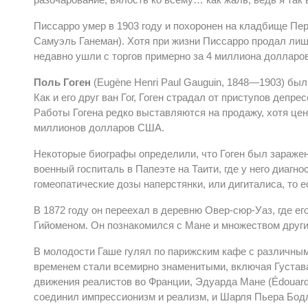
Писсарро умер в 1903 году и похоронен на кладбище Пер
Самуэль Ганеман). Хотя при жизни Писсарро продал лишь
недавно ушли с торгов примерно за 4 миллиона долларо
Поль Гоген
(Eugène Henri Paul Gauguin, 1848—1903) б
Как и его друг ван Гог, Гоген страдал от приступов депр
Работы Гогена редко выставляются на продажу, хотя цен
миллионов долларов США.
Некоторые биографы определили, что Гоген был заражен
военный госпиталь в Папеэте на Таити, где у него диагн
гомеопатические дозы наперстянки, или дигиталиса, то 
В 1872 году он переехал в деревню Овер-сюр-Уаз, где ег
Гийоменом. Он познакомился с Мане и множеством други
В молодости Гаше гулял по парижским кафе с различным
временем стали всемирно знаменитыми, включая Густава 
движения реалистов во Франции, Эдуарда Мане (Édouard
соединил импрессионизм и реализм, и Шарля Пьера Бодлер