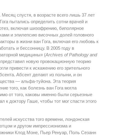
 Месяц спустя, в возрасте всего лишь 37 лет
 Гога пытались определить сотни врачей и
потез, включая шизофрению, биполярное
ками и эпилепсию височных долей головного
факторы в жизни ван Гога, включая его любовь к
ботать и бессонницу. В 2005 году в
раторной медицины» (
Archives of Pathology and
D) представил новую провокационную теорию
огли привести к искажению его зрительного
сента. Абсент делают из полыни, и он
щества — альфа-туйона. Эта теория
ие того, как болезнь ван Гога могла
симо от того, каковы именно были серьезные
л к доктору Гаше, чтобы тот мог спасти этого
телей искусства того времени, лондонская
 отцом и другом импрессионизма и
дожники Клод Моне, Пьер Ренуар, Поль Сезанн