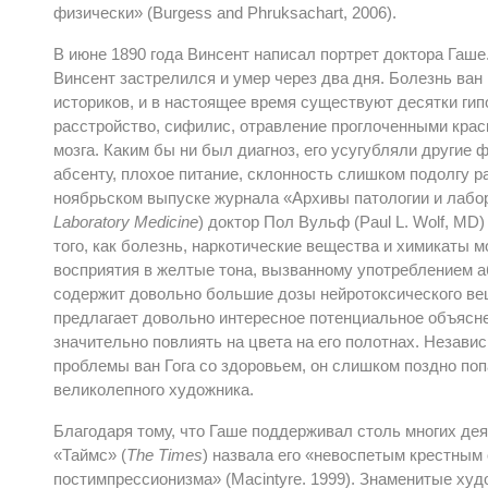
физически» (Burgess and Phruksachart, 2006).
В июне 1890 года Винсент написал портрет доктора Гаше.
Винсент застрелился и умер через два дня. Болезнь ван
историков, и в настоящее время существуют десятки ги
расстройство, сифилис, отравление проглоченными крас
мозга. Каким бы ни был диагноз, его усугубляли другие 
абсенту, плохое питание, склонность слишком подолгу ра
ноябрьском выпуске журнала «Архивы патологии и лабо
Laboratory Medicine
) доктор Пол Вульф (Paul L. Wolf, M
того, как болезнь, наркотические вещества и химикаты м
восприятия в желтые тона, вызванному употреблением аб
содержит довольно большие дозы нейротоксического ве
предлагает довольно интересное потенциальное объяснен
значительно повлиять на цвета на его полотнах. Незави
проблемы ван Гога со здоровьем, он слишком поздно попа
великолепного художника.
Благодаря тому, что Гаше поддерживал столь многих дея
«Таймс» (
The Times
) назвала его «невоспетым крестным
постимпрессионизма» (Macintyre. 1999). Знаменитые ху