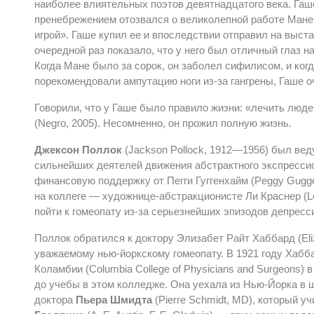
наиболее влиятельных поэтов девятнадцатого века. Гаше
пренебрежением отозвался о великолепной работе Мане 
игрой». Гаше купил ее и впоследствии отправил на выста
очередной раз показало, что у него был отличный глаз н
Когда Мане было за сорок, он заболел сифилисом, и ко
порекомендовали ампутацию ноги из-за гангрены, Гаше оч
Говорили, что у Гаше было правило жизни: «лечить люде
(Negro, 2005). Несомненно, он прожил полную жизнь.
Джексон Поллок
(Jackson Pollock, 1912—1956) был ве
сильнейших деятелей движения абстрактного экспресси
финансовую поддержку от Пегги Гуггенхайм (Peggy Gugg
на коллеге — художнице-абстракционисте Ли Краснер (Lee
пойти к гомеопату из-за серьезнейших эпизодов депресс
Поллок обратился к доктору Элизабет Райт Хаббард (Eli
уважаемому нью-йоркскому гомеопату. В 1921 году Хабб
Коламбии (Columbia College of Physicians and Surgeons)
до учебы в этом колледже. Она уехала из Нью-Йорка в 
доктора
Пьера Шмидта
(Pierre Schmidt, MD), который у