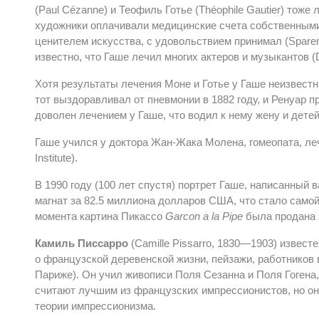
(Paul Cézanne) и Теофиль Готье (Théophile Gautier) тож
художники оплачивали медицинские счета собственными
ценителем искусства, с удовольствием принимал (Sparenbo
известно, что Гаше лечил многих актеров и музыкантов (Dis
Хотя результаты лечения Моне и Готье у Гаше неизвестны
тот выздоравливал от пневмонии в 1882 году, и Ренуар п
доволен лечением у Гаше, что водил к нему жену и детей 
Гаше учился у доктора Жан-Жака Молена, гомеопата, ле
Institute).
В 1990 году (100 лет спустя) портрет Гаше, написанный
магнат за 82.5 миллиона долларов США, что стало самой 
момента картина Пикассо
Garcon a la Pipe
была продана з
Камиль Писсарро
(Camille Pissarro, 1830—1903) извест
о французской деревенской жизни, пейзажи, работников 
Париже). Он учил живописи Поля Сезанна и Поля Гогена, 
считают лучшим из французских импрессионистов, но он
теории импрессионизма.