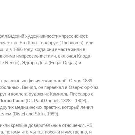
 голландский художник-постимпрессионист,
усства. Его брат Теодорус (Theodorus), или
 и в 1886 году, когда они вместе жили в
многими импрессионистами, включая Клода
e Renoir), Эдгара Дега (Edgar Degas) и
от различных физических жалоб. С мая 1889
нобольных. Выйдя, он переехал в Овер-сюр-Уаз
друг и коллега-художник Камилль Писсарро с
Полю Гаше
(Dr. Paul Gachet, 1828—1909),
 других медицинских практик, который лечил
ем (Distel and Stein, 1999).
зникли крепкие доверительные отношения. «В
а, потому что мы так похожи и умственно, и