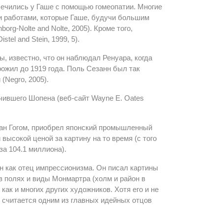
е лечились у Гаше с помощью гомеопатии. Многие
 работами, которые Гаше, будучи большим
rg-Nolte and Nolte, 2005). Кроме того,
tel and Stein, 1999, 5).
, известно, что он наблюдал Ренуара, когда
рожил до 1919 года. Поль Сезанн был так
(Negro, 2005).
чившего Шопена (веб-сайт Wayne E. Oates
 ван Гогом, приобрел японский промышленный
высокой ценой за картину на то время (с того
а 104.1 миллиона).
ен как отец импрессионизма. Он писал картины
в полях и виды Монмартра (холм и район в
как и многих других художников. Хотя его и не
 считается одним из главных идейных отцов