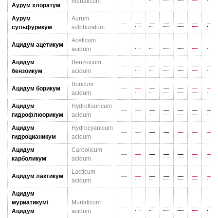
muriaticum
Аурум хлоратум
Аурум
Aurum
—
—
—
—
—
—
—
сульфурикум
sulphuratum
Aceticum
Ацидум ацетикум
—
—
—
—
—
—
—
acidum
Ацидум
Benzoicum
—
—
—
—
—
—
—
бензоикум
acidum
Boricum
Ацидум борикум
—
—
—
—
—
—
—
acidum
Ацидум
Hydrofluoricum
—
—
—
—
—
—
—
гидрофлюорикум
acidum
Ацидум
Hydrocyanicum
—
—
—
—
—
—
—
гидроцианикум
acidum
Ацидум
Carbolicum
—
—
—
—
—
—
—
карболикум
acidum
Lacticum
Ацидум лактикум
—
—
—
—
—
—
—
acidum
Ацидум
муриатикум/
Muriaticum
—
—
—
—
—
—
—
Ацидум
acidum