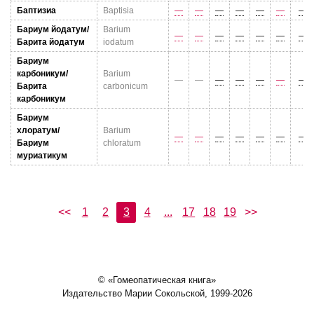
Баптизиа
Baptisia
—
—
—
—
—
—
—
Бариум йодатум/
Barium
—
—
—
—
—
—
—
Барита йодатум
iodatum
Бариум
карбоникум/
Barium
—
—
—
—
—
—
—
Барита
carbonicum
карбоникум
Бариум
хлоратум/
Barium
—
—
—
—
—
—
—
Бариум
chloratum
муриатикум
<<
1
2
3
4
...
17
18
19
>>
© «Гомеопатическая книга»
Издательство Марии Сокольской, 1999-2026