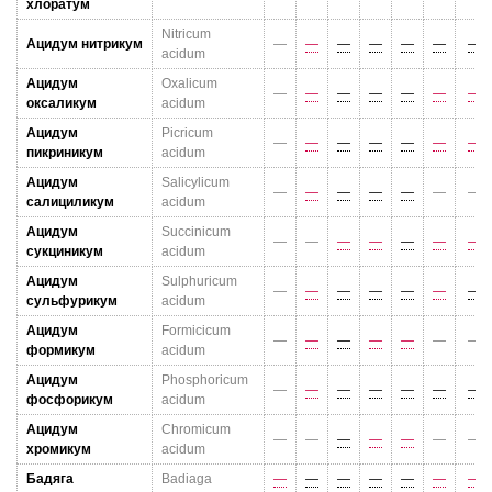
хлоратум
Nitricum
Ацидум нитрикум
—
—
—
—
—
—
—
acidum
Ацидум
Oxalicum
—
—
—
—
—
—
—
оксаликум
acidum
Ацидум
Picricum
—
—
—
—
—
—
—
пикриникум
acidum
Ацидум
Salicylicum
—
—
—
—
—
—
—
салициликум
acidum
Ацидум
Succinicum
—
—
—
—
—
—
—
сукциникум
acidum
Ацидум
Sulphuricum
—
—
—
—
—
—
—
сульфурикум
acidum
Ацидум
Formicicum
—
—
—
—
—
—
—
формикум
acidum
Ацидум
Phosphoricum
—
—
—
—
—
—
—
фосфорикум
acidum
Ацидум
Chromicum
—
—
—
—
—
—
—
хромикум
acidum
Бадяга
Badiaga
—
—
—
—
—
—
—