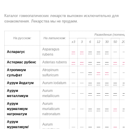
Каталог гомеопатических лекарств выложен исключительно для
ознакомления. Лекарства мы не продаем.
Разведения (потенции
На русском:
На латинском:
x3
3
6
12
30
50
200
Asparagus
Аспарагус
—
—
—
—
—
—
—
rubens
Астериас рубенс
Asterias rubens
—
—
—
—
—
—
—
Атропинум
Atropinum
—
—
—
—
—
—
—
сульфат
sulfuricum
Аурум йодатум
Aurum iodatum
—
—
—
—
—
—
—
Аурум
Aurum
—
—
—
—
—
—
—
металликум
metallicum
Аурум
Aurum
муриатикум
muriaticum
—
—
—
—
—
—
—
натронатум
natronatum
Аурум
Aurum
муриатикум/
—
—
—
—
—
—
—