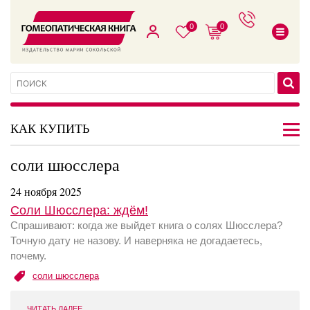
0
0
КАК КУПИТЬ
соли шюсслера
24 ноября 2025
Соли Шюсслера: ждём!
Спрашивают: когда же выйдет книга о солях Шюсслера?
Точную дату не назову. И наверняка не догадаетесь,
почему.
соли шюсслера
ЧИТАТЬ ДАЛЕЕ