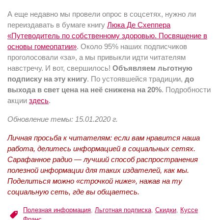
А еще недавно мы провели опрос в соцсетях, нужно ли
переиздавать в бумаге книгу
Люка Де Схеппера
«Путеводитель по собственному здоровью. Посвящение в
основы гомеопатии»
. Около 95% наших подписчиков
проголосовали «за», а мы привыкли идти читателям
навстречу. И вот, свершилось!
Объявляем льготную
подписку на эту книгу
. По устоявшейся традиции,
до
выхода в свет цена на неё снижена на 20%
. Подробности
акции
здесь
.
Обновление темы: 15.01.2020 г.
Личная просьба к читателям: если вам нравится наша
работа, делитесь информацией в социальных сетях.
Сарафанное радио — лучший способ распространения
полезной информации для таких издателей, как мы.
Поделиться можно «строчкой ниже», нажав на ту
социальную сеть, где вы общаетесь.
Полезная информация
,
Льготная подписка
,
Скидки
,
Куссе
Франс